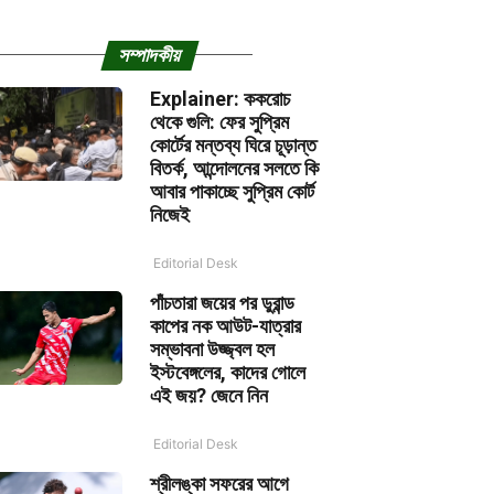
সম্পাদকীয়
Explainer: ককরোচ
থেকে গুলি: ফের সুপ্রিম
কোর্টের মন্তব্য ঘিরে চূড়ান্ত
বিতর্ক, আন্দোলনের সলতে কি
আবার পাকাচ্ছে সুপ্রিম কোর্ট
নিজেই
Editorial Desk
পাঁচতারা জয়ের পর ডুরান্ড
কাপের নক আউট-যাত্রার
সম্ভাবনা উজ্জ্বল হল
ইস্টবেঙ্গলের, কাদের গোলে
এই জয়? জেনে নিন
Editorial Desk
শ্রীলঙ্কা সফরের আগে