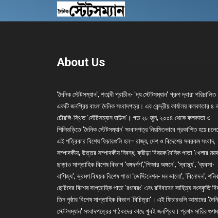
About Us
'দৈনিক স্টেটসম্যান', শতাব্দী প্রাচীন- 'দ্য স্টেটসম্যান' গ্রুপ দ্বারা পরিচালিত
একটি জনপ্রিয় বাংলা দৈনিক সংবাদপত্র। এর কেন্দ্রীয় কার্যালয় কলকাতার ৪ 
চৌরঙ্গি-স্থিত 'স্টেটসম্যান হাউস'। গত ২৮ জুন, ২০০৪ থেকে কলকাতা ও
শিলিগুড়িতে 'দৈনিক স্টেটসম্যান' সংবাদপত্র নিয়মিতভাবে প্রকাশিত হয়ে চল
এই পত্রিকার বিশেষ ফিচারগুলি হল– রাজ্য, দেশ ও বিদেশের সবরকম সংবাদ,
সম্পাদকীয়, উত্তর সম্পাদকীয় নিবন্ধ, ক্রীড়া বিষয়ক দৈনিক পাতা 'খেলার ময়দ
ছাড়াও সাপ্তাহিক বিশেষ বিভাগ 'বঙ্গদর্পণ','শিক্ষার অঙ্গনে', 'স্বাস্থ্য', 'ব্যবসা-
বাণিজ্য', ভ্রমণ বিষয়ক বিশেষ পাতা 'ডেস্টিনেশন- মন ভালো', 'বিনোদন', শনি
ছোটদের বিশেষ সাপ্তাহিক পাতা 'রংবেরং' এবং রবিবারের সাহিত্য সংস্কৃতি ব
তিন পৃষ্ঠার বিশেষ সাপ্তাহিক বিভাগ 'বিচিত্রা'। এই ফিচারগুলি আমাদের 'দৈন
স্টেটসম্যান' সংবাদপত্রের পাঠকদের কাছে খুবই জনপ্রিয়। প্রথম সারির গুণম