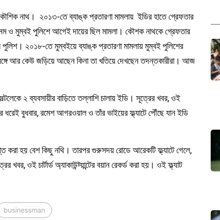
কৌশিক নাথ। ২০১৩-তে ব্যাঙ্ক প্রতারণা মামলায় ইডির হাতে গ্রেফতার
অসম ও মুম্বই পুলিশে আগেই দায়ের ছিল মামলা। কৌশক নাথকে গ্রেফতার
লিশ। ২০১৮-তে মুম্বইয়ে ব্যাঙ্ক প্রতারণা মামলায় মুম্বই পুলিশের
 সঙ্গে আর কেউ জড়িয়ে আছেন কিনা তা খতিয়ে দেখছেন তদন্তকারীরা। আজ
 সল্টলেকে ২ ব্যবসায়ীর বাড়িতে তল্লাশি চালায় ইডি। সূত্রের খবর, ওই
ূত্রে ধরেই বুধবার, রমেশ আগরওয়াল ও তাঁর ভাইয়ের ফ্ল্যাটে পৌঁছে যান ইডি
াপ্ত করা হয় বেশ কিছু নথি। তারপর গুরুসদয় রোডে আরেকটি ফ্ল্যাটে গেলে,
র, ওই চার্টার্ড অ্যাকাউন্ট্য়ান্টের বয়ান রেকর্ড করা হয়। ওই ফ্ল্যাট
businessman