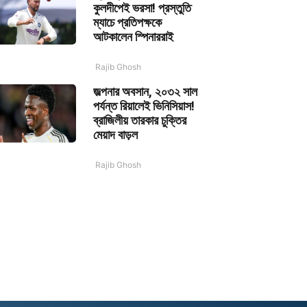
কুলদীপেই ভরসা! প্রস্তুতি
ম্যাচে প্রতিপক্ষকে
আটকালেন স্পিনাররাই
Rajib Ghosh
জল্পনার অবসান, ২০৩২ সাল
পর্যন্ত রিয়ালেই ভিনিসিয়াস!
ব্রাজিলীয় তারকার চুক্তির
মেয়াদ বাড়ল
Rajib Ghosh