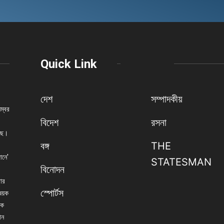
Quick Link
দেশ
সম্পাদকীয়
নম্বর
বিদেশ
রসনা
েছে।
বঙ্গ
THE
ানে'
STATESMAN
বিনোদন
বার
স্পোর্টস
িষয়ক
িক
ান