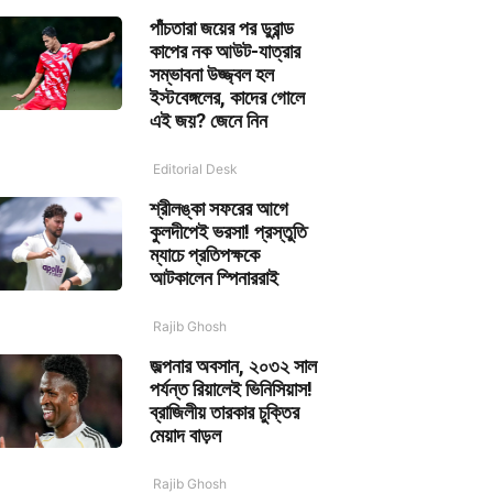
পাঁচতারা জয়ের পর ডুরান্ড
কাপের নক আউট-যাত্রার
সম্ভাবনা উজ্জ্বল হল
ইস্টবেঙ্গলের, কাদের গোলে
এই জয়? জেনে নিন
Editorial Desk
শ্রীলঙ্কা সফরের আগে
কুলদীপেই ভরসা! প্রস্তুতি
ম্যাচে প্রতিপক্ষকে
আটকালেন স্পিনাররাই
Rajib Ghosh
জল্পনার অবসান, ২০৩২ সাল
পর্যন্ত রিয়ালেই ভিনিসিয়াস!
ব্রাজিলীয় তারকার চুক্তির
মেয়াদ বাড়ল
Rajib Ghosh