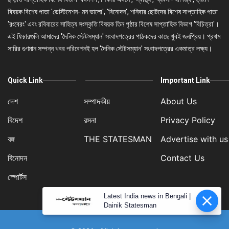
বিষয়ক বিশেষ পাতা 'ডেস্টিনেশন- মন ভালো', 'বিনোদন', শনিবার ছোটদের বিশেষ সাপ্তাহিক পাতা
'রংবেরং' এবং রবিবারের সাহিত্য সংস্কৃতি বিষয়ক তিন পৃষ্ঠার বিশেষ সাপ্তাহিক বিভাগ 'বিচিত্রা'।
এই ফিচারগুলি আমাদের 'দৈনিক স্টেটসম্যান' সংবাদপত্রের পাঠকদের কাছে খুবই জনপ্রিয়। প্রথম
সারির গুণমান সম্পন্ন খবর পরিবেশনই হল 'দৈনিক স্টেটসম্যান' সংবাদপত্রের একমাত্র লক্ষ্য।
Quick Link
Important Link
দেশ
সম্পাদকীয়
About Us
বিদেশ
রসনা
Privacy Policy
বঙ্গ
THE STATESMAN
Advertise with us
বিনোদন
Contact Us
স্পোর্টস
Latest India news in Bengali |
Dainik Statesman