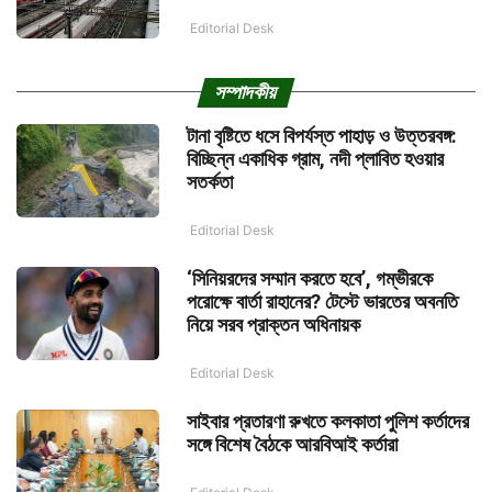
Editorial Desk
সম্পাদকীয়
টানা বৃষ্টিতে ধসে বিপর্যস্ত পাহাড় ও উত্তরবঙ্গ:
বিচ্ছিন্ন একাধিক গ্রাম, নদী প্লাবিত হওয়ার
সতর্কতা
Editorial Desk
‘সিনিয়রদের সম্মান করতে হবে’, গম্ভীরকে
পরোক্ষে বার্তা রাহানের? টেস্টে ভারতের অবনতি
নিয়ে সরব প্রাক্তন অধিনায়ক
Editorial Desk
সাইবার প্রতারণা রুখতে কলকাতা পুলিশ কর্তাদের
সঙ্গে বিশেষ বৈঠকে আরবিআই কর্তারা