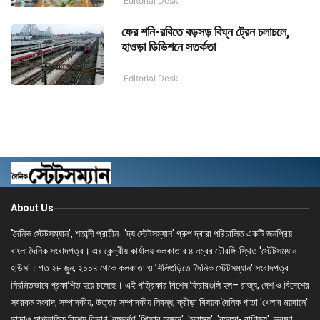
Editorial Desk
ফের শনি-রবিতে বড়সড় বিঘ্ন ট্রেন চলাচলে,
হাওড়া ডিভিশনে সতর্কতা
Editorial Desk
About Us
'দৈনিক স্টেটসম্যান', শতাব্দী প্রাচীন- 'দ্য স্টেটসম্যান' গ্রুপ দ্বারা পরিচালিত একটি জনপ্রিয়
বাংলা দৈনিক সংবাদপত্র। এর কেন্দ্রীয় কার্যালয় কলকাতার ৪ নম্বর চৌরঙ্গি-স্থিত 'স্টেটসম্যান
হাউস'। গত ২৮ জুন, ২০০৪ থেকে কলকাতা ও শিলিগুড়িতে 'দৈনিক স্টেটসম্যান' সংবাদপত্র
নিয়মিতভাবে প্রকাশিত হয়ে চলেছে। এই পত্রিকার বিশেষ ফিচারগুলি হল– রাজ্য, দেশ ও বিদেশের
সবরকম সংবাদ, সম্পাদকীয়, উত্তর সম্পাদকীয় নিবন্ধ, ক্রীড়া বিষয়ক দৈনিক পাতা 'খেলার ময়দানে'
ছাড়াও সাপ্তাহিক বিশেষ বিভাগ 'বঙ্গদর্পণ','শিক্ষার অঙ্গনে', 'স্বাস্থ্য', 'ব্যবসা- বাণিজ্য', ভ্রমণ