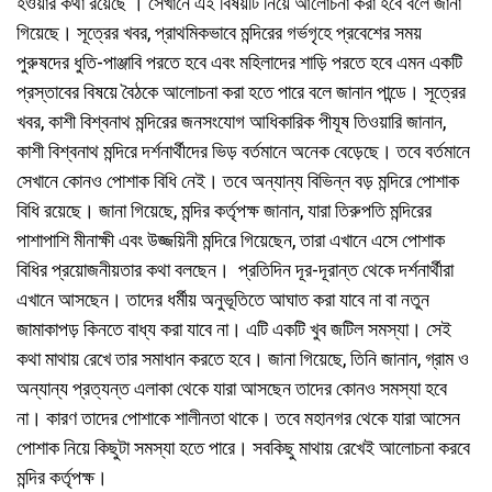
হওয়ার কথা রয়েছে । সেখানে এই বিষয়টি নিয়ে আলোচনা করা হবে বলে জানা
গিয়েছে। সূত্রের খবর, প্রাথমিকভাবে মন্দিরের গর্ভগৃহে প্রবেশের সময়
পুরুষদের ধুতি-পাঞ্জাবি পরতে হবে এবং মহিলাদের শাড়ি পরতে হবে এমন একটি
প্রস্তাবের বিষয়ে বৈঠকে আলোচনা করা হতে পারে বলে জানান পান্ডে। সূত্রের
খবর, কাশী বিশ্বনাথ মন্দিরের জনসংযোগ আধিকারিক পীযূষ তিওয়ারি জানান,
কাশী বিশ্বনাথ মন্দিরে দর্শনার্থীদের ভিড় বর্তমানে অনেক বেড়েছে। তবে বর্তমানে
সেখানে কোনও পোশাক বিধি নেই। তবে অন্যান্য বিভিন্ন বড় মন্দিরে পোশাক
বিধি রয়েছে। জানা গিয়েছে, মন্দির কর্তৃপক্ষ জানান, যারা তিরুপতি মন্দিরের
পাশাপাশি মীনাক্ষী এবং উজ্জয়িনী মন্দিরে গিয়েছেন, তারা এখানে এসে পোশাক
বিধির প্রয়োজনীয়তার কথা বলছেন। প্রতিদিন দূর-দূরান্ত থেকে দর্শনার্থীরা
এখানে আসছেন। তাদের ধর্মীয় অনুভূতিতে আঘাত করা যাবে না বা নতুন
জামাকাপড় কিনতে বাধ্য করা যাবে না। এটি একটি খুব জটিল সমস্যা। সেই
কথা মাথায় রেখে তার সমাধান করতে হবে। জানা গিয়েছে, তিনি জানান, গ্রাম ও
অন্যান্য প্রত্যন্ত এলাকা থেকে যারা আসছেন তাদের কোনও সমস্যা হবে
না। কারণ তাদের পোশাকে শালীনতা থাকে। তবে মহানগর থেকে যারা আসেন
পোশাক নিয়ে কিছুটা সমস্যা হতে পারে। সবকিছু মাথায় রেখেই আলোচনা করবে
মন্দির কর্তৃপক্ষ।