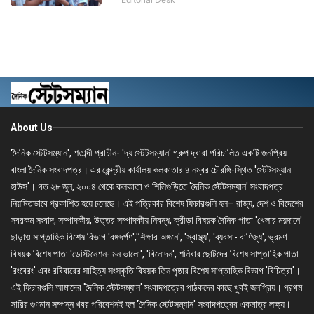
About Us
'দৈনিক স্টেটসম্যান', শতাব্দী প্রাচীন- 'দ্য স্টেটসম্যান' গ্রুপ দ্বারা পরিচালিত একটি জনপ্রিয়
বাংলা দৈনিক সংবাদপত্র। এর কেন্দ্রীয় কার্যালয় কলকাতার ৪ নম্বর চৌরঙ্গি-স্থিত 'স্টেটসম্যান
হাউস'। গত ২৮ জুন, ২০০৪ থেকে কলকাতা ও শিলিগুড়িতে 'দৈনিক স্টেটসম্যান' সংবাদপত্র
নিয়মিতভাবে প্রকাশিত হয়ে চলেছে। এই পত্রিকার বিশেষ ফিচারগুলি হল– রাজ্য, দেশ ও বিদেশের
সবরকম সংবাদ, সম্পাদকীয়, উত্তর সম্পাদকীয় নিবন্ধ, ক্রীড়া বিষয়ক দৈনিক পাতা 'খেলার ময়দানে'
ছাড়াও সাপ্তাহিক বিশেষ বিভাগ 'বঙ্গদর্পণ','শিক্ষার অঙ্গনে', 'স্বাস্থ্য', 'ব্যবসা- বাণিজ্য', ভ্রমণ
বিষয়ক বিশেষ পাতা 'ডেস্টিনেশন- মন ভালো', 'বিনোদন', শনিবার ছোটদের বিশেষ সাপ্তাহিক পাতা
'রংবেরং' এবং রবিবারের সাহিত্য সংস্কৃতি বিষয়ক তিন পৃষ্ঠার বিশেষ সাপ্তাহিক বিভাগ 'বিচিত্রা'।
এই ফিচারগুলি আমাদের 'দৈনিক স্টেটসম্যান' সংবাদপত্রের পাঠকদের কাছে খুবই জনপ্রিয়। প্রথম
সারির গুণমান সম্পন্ন খবর পরিবেশনই হল 'দৈনিক স্টেটসম্যান' সংবাদপত্রের একমাত্র লক্ষ্য।