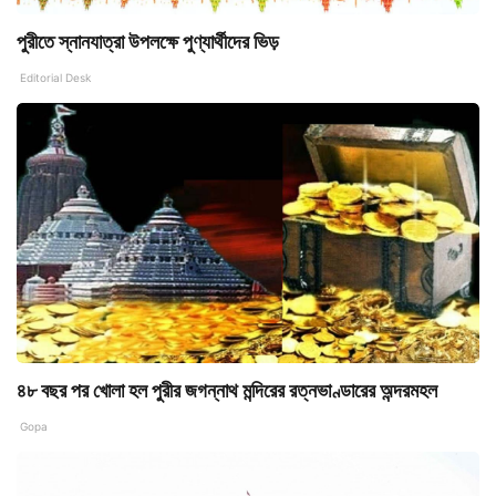
পুরীতে স্নানযাত্রা উপলক্ষে পুণ্যার্থীদের ভিড়
Editorial Desk
৪৮ বছর পর খোলা হল পুরীর জগন্নাথ মন্দিরের রত্নভাণ্ডারের অন্দরমহল
Gopa