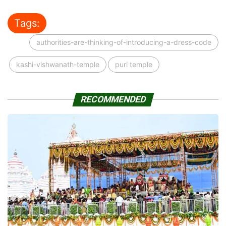
Tags:
authorities-are-thinking-of-introducing-a-dress-code
kashi-vishwanath-temple
puri temple
RECOMMENDED