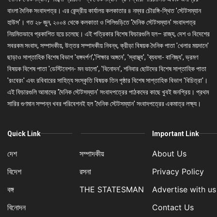
বাংলা দৈনিক সংবাদপত্র। এর কেন্দ্রীয় কার্যালয় কলকাতার ৪ নম্বর চৌরঙ্গি-স্থিত 'স্টেটসম্যান
হাউস'। গত ২৮ জুন, ২০০৪ থেকে কলকাতা ও শিলিগুড়িতে 'দৈনিক স্টেটসম্যান' সংবাদপত্র
নিয়মিতভাবে প্রকাশিত হয়ে চলেছে। এই পত্রিকার বিশেষ ফিচারগুলি হল– রাজ্য, দেশ ও বিদেশের
সবরকম সংবাদ, সম্পাদকীয়, উত্তর সম্পাদকীয় নিবন্ধ, ক্রীড়া বিষয়ক দৈনিক পাতা 'খেলার ময়দানে'
ছাড়াও সাপ্তাহিক বিশেষ বিভাগ 'বঙ্গদর্পণ','শিক্ষার অঙ্গনে', 'স্বাস্থ্য', 'ব্যবসা- বাণিজ্য', ভ্রমণ
বিষয়ক বিশেষ পাতা 'ডেস্টিনেশন- মন ভালো', 'বিনোদন', শনিবার ছোটদের বিশেষ সাপ্তাহিক পাতা
'রংবেরং' এবং রবিবারের সাহিত্য সংস্কৃতি বিষয়ক তিন পৃষ্ঠার বিশেষ সাপ্তাহিক বিভাগ 'বিচিত্রা'।
এই ফিচারগুলি আমাদের 'দৈনিক স্টেটসম্যান' সংবাদপত্রের পাঠকদের কাছে খুবই জনপ্রিয়। প্রথম
সারির গুণমান সম্পন্ন খবর পরিবেশনই হল 'দৈনিক স্টেটসম্যান' সংবাদপত্রের একমাত্র লক্ষ্য।
Quick Link
Important Link
দেশ
সম্পাদকীয়
About Us
বিদেশ
রসনা
Privacy Policy
বঙ্গ
THE STATESMAN
Advertise with us
বিনোদন
Contact Us