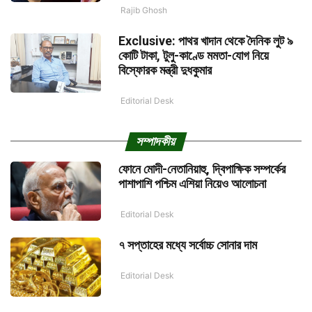
Rajib Ghosh
Exclusive: পাথর খাদান থেকে দৈনিক লুট ৯
কোটি টাকা, টুলু-কাণ্ডে মমতা-যোগ নিয়ে
বিস্ফোরক মন্ত্রী দুধকুমার
Editorial Desk
সম্পাদকীয়
ফোনে মোদী-নেতানিয়াহু, দ্বিপাক্ষিক সম্পর্কের
পাশাপাশি পশ্চিম এশিয়া নিয়েও আলোচনা
Editorial Desk
৭ সপ্তাহের মধ্যে সর্বোচ্চ সোনার দাম
Editorial Desk