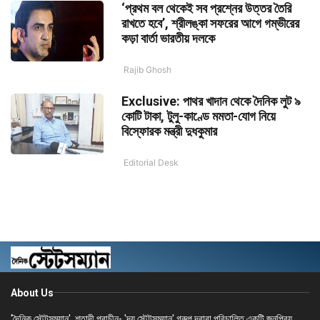
‘প্রথম বল থেকেই সব প্রশ্নের উত্তর তৈরি
রাখতে হবে’, শ্রীলঙ্কা সফরের আগে গম্ভীরের
কড়া বার্তা ভারতীয় দলকে
Rajib Ghosh
Exclusive: পাথর খাদান থেকে দৈনিক লুট ৯
কোটি টাকা, টুলু-কাণ্ডে মমতা-যোগ নিয়ে
বিস্ফোরক মন্ত্রী দুধকুমার
Editorial Desk
About Us
'দৈনিক স্টেটসম্যান', শতাব্দী প্রাচীন- 'দ্য স্টেটসম্যান' গ্রুপ দ্বারা পরিচালিত একটি জনপ্রিয়