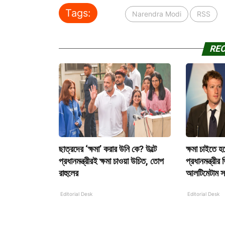
Tags:
Narendra Modi
RSS
RE
ছাত্রদের ‘ক্ষমা’ করার উনি কে? উল্টে
ক্ষমা চাইতে হ
প্রধানমন্ত্রীরই ক্ষমা চাওয়া উচিত, তোপ
প্রধানমন্ত্রীর
রাহুলের
আলটিমেটাম স
Editorial Desk
Editorial Desk