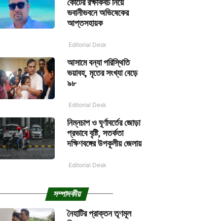
কোর্টের রক্ষাকবচ নিয়ে
ভবানীভবনে অভিষেকের
আপ্তসহায়ক
Editorial Desk
আসামে বন্যা পরিস্থিতি
ভয়াবহ, মৃতের সংখ্যা বেড়ে
৯৮
Editorial Desk
নিম্নচাপ ও ঘূর্ণাবর্তের জোড়া
প্রভাবে বৃষ্টি, সতর্কতা
দক্ষিণবঙ্গের উপকূলীয় জেলায়
Editorial Desk
সম্পাদকীয়
নৈহাটির প্রাক্তন তৃণমূল