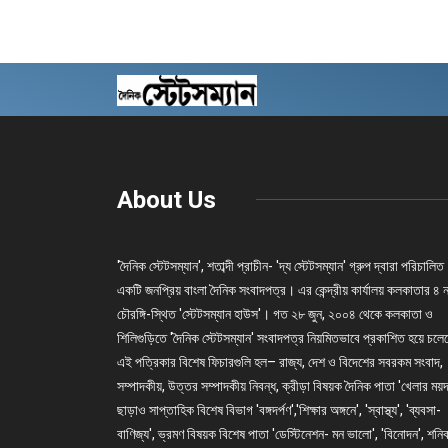
About Us
'দৈনিক স্টেটসম্যান', শতাব্দী প্রাচীন- 'দ্য স্টেটসম্যান' গ্রুপ দ্বারা পরিচালিত
একটি জনপ্রিয় বাংলা দৈনিক সংবাদপত্র। এর কেন্দ্রীয় কার্যালয় কলকাতার ৪ 
চৌরঙ্গি-স্থিত 'স্টেটসম্যান হাউস'। গত ২৮ জুন, ২০০৪ থেকে কলকাতা ও
শিলিগুড়িতে 'দৈনিক স্টেটসম্যান' সংবাদপত্র নিয়মিতভাবে প্রকাশিত হয়ে চল
এই পত্রিকার বিশেষ ফিচারগুলি হল– রাজ্য, দেশ ও বিদেশের সবরকম সংবাদ,
সম্পাদকীয়, উত্তর সম্পাদকীয় নিবন্ধ, ক্রীড়া বিষয়ক দৈনিক পাতা 'খেলার ময়দ
ছাড়াও সাপ্তাহিক বিশেষ বিভাগ 'বঙ্গদর্পণ','শিক্ষার অঙ্গনে', 'স্বাস্থ্য', 'ব্যবসা-
বাণিজ্য', ভ্রমণ বিষয়ক বিশেষ পাতা 'ডেস্টিনেশন- মন ভালো', 'বিনোদন', শনি