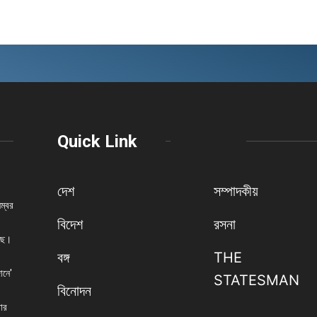
Quick Link
দেশ
সম্পাদকীয়
নম্বর
বিদেশ
রসনা
েছে।
বঙ্গ
THE
ানে'
STATESMAN
বিনোদন
বার