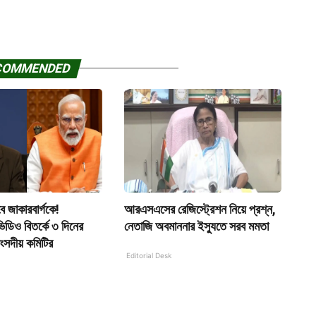
COMMENDED
বে জাকারবার্গকে!
আরএসএসের রেজিস্ট্রেশন নিয়ে প্রশ্ন,
 ভিডিও বিতর্কে ৩ দিনের
নেতাজি অবমাননার ইস্যুতে সরব মমতা
ংসদীয় কমিটির
Editorial Desk