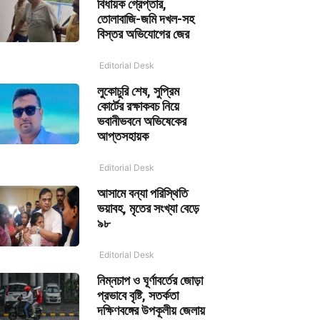
বিধায়ক গ্রেপ্তার,
তোলাবাজি-জমি দখল-সহ
বিস্তর অভিযোগের জের
Editorial Desk
লুকোচুরি শেষ, সুপ্রিম
কোর্টের রক্ষাকবচ নিয়ে
ভবানীভবনে অভিষেকের
আপ্তসহায়ক
Editorial Desk
আসামে বন্যা পরিস্থিতি
ভয়াবহ, মৃতের সংখ্যা বেড়ে
৯৮
Editorial Desk
নিম্নচাপ ও ঘূর্ণাবর্তের জোড়া
প্রভাবে বৃষ্টি, সতর্কতা
দক্ষিণবঙ্গের উপকূলীয় জেলায়