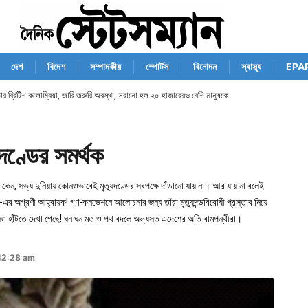
দেশ
বিদেশ
সম্পাদকীয়
স্পোর্টস
বিনোদন
স্বাস্থ্য
EPA
র ব্রিটিশ কলোম্বিয়া, জারি জরুরি অবস্থা, সরানো হল ২০ হাজারেরও বেশি মানুষকে
ুদণ্ডের সমর্থক
েন, সভ্য দুনিয়ায় কোনওভাবেই মৃত্যুদণ্ডের স্বপক্ষে দাঁড়ানো যায় না। আর যায় না বলেই
-এর অগ্রণী আহ্বায়ক! গণ-কনভেশনে আলোচনার জন্য তাঁরা মৃত্যুদন্ডবিরোধী প্রস্তাব নিয়ে
িছিলেও হাঁটতে দেখা গেছে! ঘন ঘন মত ও পথ বদলে অভ্যস্ত এদেশের অতি বামপন্থীরা।
12:28 am