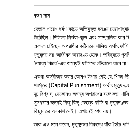
বরুণ দাস
হেতাল পারেখ ধর্ষণ-কান্ডে অভিযুক্ত ধনঞ্জয় চট্টোপাধ্য
উঠেছিল। দিল্লির নির্ভয়া-কান্ড এবং সাম্প্রতিক আর জি
একদল চাইছেন অপরাধীর কঠিনতম শাস্তি অর্থাৎ ফাঁসি 
মৃত্যুদন্ড নয়-আজীবন কারাদণ্ড হোক। ভবিষ্যতে পুনর্
‘ন্যায্য বিচার’-এর জন্যেই ফাঁসিতে লটকানো যাবে না ৷
একথা অস্বীকার করার কোনও উপায় নেই যে, শিক্ষা-দীক
শাস্তির (Capital Punishment) অর্থাৎ মৃত্যুদণ্ড 
দৃঢ় বিশ্বাস, যেকোনও জঘন্য অপরাধের সঙ্গে কড়া শাস্ত
সুস্থতার জন্যই কিছু কিছু ক্ষেত্রে ফাঁসি বা মৃত্যুদ
কিছুমাত্র অবকাশ নেই। এখানেই শেষ নয়।
তারা এও মনে করেন, মৃত্যুদন্ডর বিরুদ্ধে যাঁরা হৈচৈ 