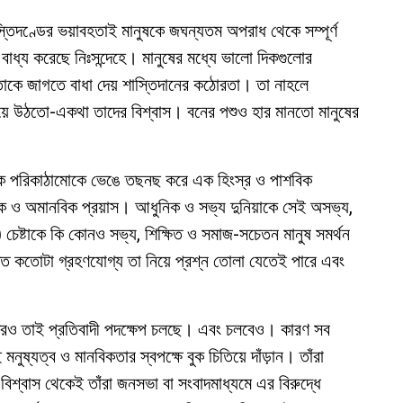
তিদণ্ডের ভয়াবহতাই মানুষকে জঘন্যতম অপরাধ থেকে সম্পূর্ণ
াধ্য করেছে নিঃসন্দেহে। মানুষের মধ্যে ভালো দিকগুলোর
- তাকে জাগতে বাধা দেয় শাস্তিদানের কঠোরতা। তা নাহলে
়ে উঠতো-একথা তাদের বিশ্বাস। বনের পশুও হার মানতো মানুষের
সামাজিক পরিকাঠামোকে ভেঙে তছনছ করে এক হিংস্র ও পাশবিক
ক ও অমানবিক প্রয়াস। আধুনিক ও সভ্য দুনিয়াকে সেই অসভ্য,
চেষ্টাকে কি কোনও সভ্য, শিক্ষিত ও সমাজ-সচেতন মানুষ সমর্থন
তি কতোটা গ্রহণযোগ্য তা নিয়ে প্রশ্ন তোলা যেতেই পারে এবং
্রেও তাই প্রতিবাদী পদক্ষেপ চলছে। এবং চলবেও। কারণ সব
ষ্যত্ব ও মানবিকতার স্বপক্ষে বুক চিতিয়ে দাঁড়ান। তাঁরা
িশ্বাস থেকেই তাঁরা জনসভা বা সংবাদমাধ্যমে এর বিরুদ্ধে