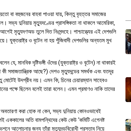
তো বা বহুজনের বাহবা পাওয়া যায়, কিন্তু বৃহত্তর সমাজের
। সভ্য দুনিয়ায় মৃত্যুদণ্ডের প্রাসঙ্গিকতা না থাকলে আমেরিকা,
আগেই মৃত্যুদণঅড তুলে দিত নিঃসন্দহে। পাশ্চাত্ত্যের এই দেশগুলি
য়ে। যুক্তরাষ্ট্র ও বৃটেন না হয় পুঁজিবাদী দেশগুলির অন্যতম মুখ
েন যে, মানবিক দৃষ্টিভঙ্গী ওঁদের (যুক্তরাষ্ট্র ও বৃটেন) না থাকারই
 কী সমাজতান্ত্রিক আছে?) দেশও মৃত্যুদন্ডের সমর্থক এবং যতদূর
তু মোটেই উদগ্রীব নয়। এমন কি, চিনের চেয়ারম্যান সাহেবও
তিদানের পক্ষে ছিলেন বলেই তারা বলেন। এমন প্রমাণও নাকি তাদের
তির অবতারণা করা হোক না কেন, সভ্য দুনিয়ায় কোনওভাবেই
া বলেই এককালের অতি বামপন্থিদের কেউ কেউ ‘কমিটি এগেনষ্ট
শনে আলোচনার জন্য তাঁরা মৃত্যুদন্ডবিরোধী প্রস্তাব নিয়ে