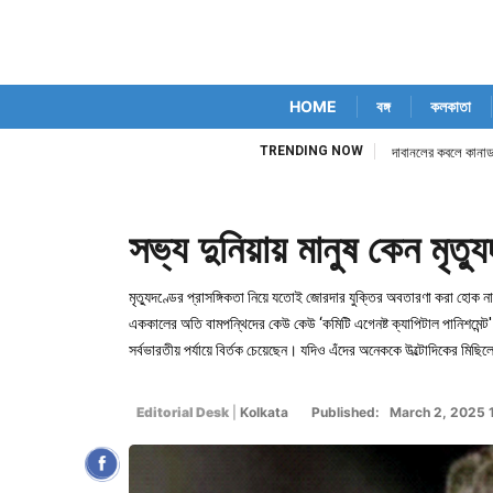
HOME
বঙ্গ
কলকাতা
TRENDING NOW
দাবানলের কবলে কানাডা
সভ্য দুনিয়ায় মানুষ কেন মৃত্য
মৃত্যুদণ্ডের প্রাসঙ্গিকতা নিয়ে যতোই জোরদার যুক্তির অবতারণা করা হোক না ক
এককালের অতি বামপন্থিদের কেউ কেউ ‘কমিটি এগেনষ্ট ক্যাপিটাল পানিশমেন্ট'
সর্বভারতীয় পর্যায়ে বির্তক চেয়েছেন। যদিও এঁদের অনেককে উল্টোদিকের ম
Editorial Desk
|
Kolkata
Published: March 2, 2025 