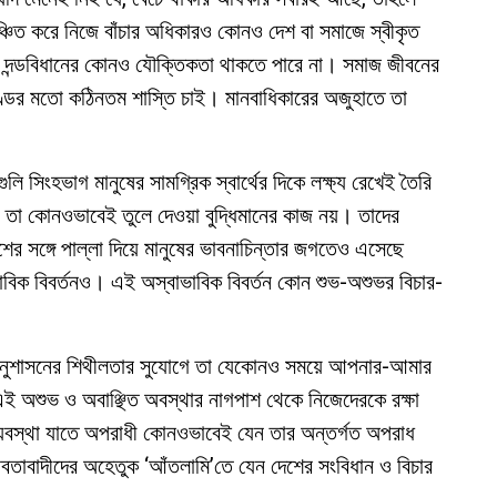
্চিত করে নিজে বাঁচার অধিকারও কোনও দেশ বা সমাজে স্বীকৃত
তর দন্ডবিধানের কোনও যৌক্তিকতা থাকতে পারে না। সমাজ জীবনের
ণ্ডের মতো কঠিনতম শাস্তি চাই। মানবাধিকারের অজুহাতে তা
ি সিংহভাগ মানুষের সামগ্রিক স্বার্থের দিকে লক্ষ্য রেখেই তৈরি
 তা কোনওভাবেই তুলে দেওয়া বুদ্ধিমানের কাজ নয়। তাদের
র সঙ্গে পাল্লা দিয়ে মানুষের ভাবনাচিন্তার জগতেও এসেছে
বাভাবিক বিবর্তনও। এই অস্বাভাবিক বিবর্তন কোন শুভ-অশুভর বিচার-
অনুশাসনের শিথীলতার সুযোগে তা যেকোনও সময়ে আপনার-আমার
ই অশুভ ও অবাঞ্ছিত অবস্থার নাগপাশ থেকে নিজেদেরকে রক্ষা
্যবস্থা যাতে অপরাধী কোনওভাবেই যেন তার অন্তর্গত অপরাধ
নবতাবাদীদের অহেতুক ‘আঁতলামি’তে যেন দেশের সংবিধান ও বিচার