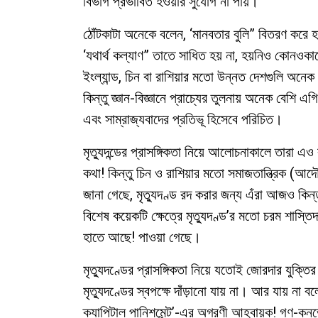
বিভাগ প্রভাবিত হওয়ার সুযোগ না পায়।
ঠোঁটকাটা অনেকে বলেন, ‘মানবতার বুলি” বিতরণ করে হয়
‘যথার্থ কল্যাণ” তাতে সাধিত হয় না, হয়নিও কোনওকালে
ইংল্যান্ড, চিন বা রাশিয়ার মতো উন্নত দেশগুলি অনেক 
কিন্তু জ্ঞান-বিজ্ঞানে প্রাচ্যের তুলনায় অনেক বেশি এগি
এবং সাম্রাজ্যবাদের প্রতিভূ হিসেবে পরিচিত।
মৃত্যুদন্ডের প্রাসঙ্গিকতা নিয়ে আলোচনাকালে তারা এও বল
কথা! কিন্তু চিন ও রাশিয়ার মতো সমাজতান্ত্রিক (আদৌ
জানা গেছে, মৃত্যুদণ্ড রদ করার জন্য এঁরা আজও কিন্
বিশেষ কয়েকটি ক্ষেত্রে মৃত্যুদণ্ড’র মতো চরম শাস্
হাতে আছে! পাওয়া গেছে।
মৃত্যুদণ্ডের প্রাসঙ্গিকতা নিয়ে যতোই জোরদার যুক্
মৃত্যুদণ্ডের স্বপক্ষে দাঁড়ানো যায় না। আর যায় ন
ক্যাপিটাল পানিশমেন্ট’-এর অগ্রণী আহ্বায়ক! গণ-কনভে