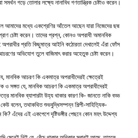
র্থন গড়ে তোলার লক্ষ্যে নানাবিধ গণতান্ত্রিক চেষ্টাও করেন।
ে আমাদের মধ্যে একশ্রেণির আঁতেল আছেন যারা নিজেদের ছদ্ম
্রাণ চেষ্টা করেন। তাদের প্রশ্ন, কোনও অপরাধী অমানবিক
ই অপরাধীর প্রতি কিছুমাত্র আইনি কঠোরতা দেখালেই এঁরা ফোঁস
চরণের অভিযোগ তুলে বাজিমাৎ করার অহেতুক চেষ্টা করেন।
ত যে, মানবিক আচরণ কি একমাত্র অপরাধীদেরই ক্ষেত্রেই
াবিক ও সঙ্গত যে, মানবিক আচরণ কি একমাত্র অপরাধীদেরই
ষেত্রে মানবিক ব্যাপারটা উহ্য থাকার কারণ কি- জানতে নাকি বড্ড
উ বলেন, তথাকথিত শুভবুদ্ধিসম্পন্ন শিল্পী-সাহিত্যিক-
েন কি? এঁদের এই একপেশে দৃষ্টিভঙ্গীর পেছনে কোন মহৎ উদ্দেশ্য
 যদি মেনেই নিই যে, বেঁচে থাকার অধিকার সবারই আছে, তাহলে