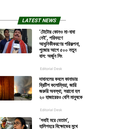
LATEST NEWS
‘টোটোর কোনও মা-বাবা
নেই’, পরিবহণে
আধুনিকীকরণের পরিকল্পনা,
পুজোর আগে ৫০০ নতুন
বাস: অর্জুন সিং
Editorial Desk
দাবানলের কবলে কানাডার
ব্রিটিশ কলোম্বিয়া, জারি
জরুরি অবস্থা, সরানো হল
২০ হাজারেরও বেশি মানুষকে
Editorial Desk
‘সবাই মরে যেতাম’,
হালিশহরে বিক্ষোভের মুখে