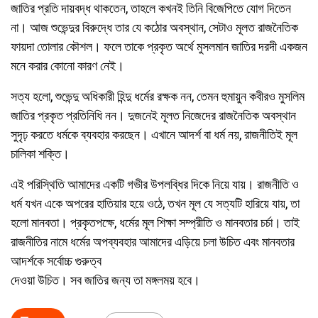
জাতির প্রতি দায়বদ্ধ থাকতেন, তাহলে কখনই তিনি বিজেপিতে যোগ দিতেন
না। আজ শুভেন্দুর বিরুদ্ধে তার যে কঠোর অবস্থান, সেটাও মূলত রাজনৈতিক
ফায়দা তোলার কৌশল। ফলে তাকে প্রকৃত অর্থে মুসলমান জাতির দরদী একজন
মনে করার কোনো কারণ নেই।
সত্য হলো, শুভেন্দু অধিকারী হিন্দু ধর্মের রক্ষক নন, তেমন হুমায়ুন কবীরও মুসলিম
জাতির প্রকৃত প্রতিনিধি নন। দুজনেই মূলত নিজেদের রাজনৈতিক অবস্থান
সুদৃঢ় করতে ধর্মকে ব্যবহার করছেন। এখানে আদর্শ বা ধর্ম নয়, রাজনীতিই মূল
চালিকা শক্তি।
এই পরিস্থিতি আমাদের একটি গভীর উপলব্ধির দিকে নিয়ে যায়। রাজনীতি ও
ধর্ম যখন একে অপরের হাতিয়ার হয়ে ওঠে, তখন মূল যে সত্যটি হারিয়ে যায়, তা
হলো মানবতা। প্রকৃতপক্ষে, ধর্মের মূল শিক্ষা সম্প্রীতি ও মানবতার চর্চা। তাই
রাজনীতির নামে ধর্মের অপব্যবহার আমাদের এড়িয়ে চলা উচিত এবং মানবতার
আদর্শকে সর্বোচ্চ গুরুত্ব
দেওয়া উচিত। সব জাতির জন্য তা মঙ্গলময় হবে।