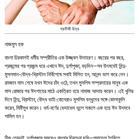
প্রতীকী চিত্র
নাজমুল হক
বাংলা চিরকালই ধর্মীয় সম্প্রীতির এক উজ্জ্বল উদাহরণ। বছরের পর বছর,
প্রজন্মের পর প্রজন্ম ধরে এখানে ঈদ, দুর্গাপূজা, বড়দিন—সব উৎসবেই হিন্দু-
মুসলমান-বৌদ্ধ-খ্রিস্টান নির্বিশেষে সবাই মিলিত হন, আনন্দ ভাগ করে নেন।
রমজান মাস শেষে যখন ঈদের চাঁদ ওঠে, তখন মুসলিম সম্প্রদায়ের মানুষ এক
মাস রোজার পর ঈদগাহের মাঠে একত্রিত হয়ে নামাজ আদায় করেন। এই খুশির
দিনে হিন্দু, খ্রিস্টান, বৌদ্ধ ভাই-বোনেরাও মুসলিম বন্ধুদের সঙ্গে কোলাকুলি
করেন, মিষ্টিমুখ করেন। ধর্ম-বর্ণের ভেদাভেদ ভুলে সকলে এক হয়ে ঈদ উৎসবে
শামিল হন।
ঠিক তেমনই, দুর্গাপূজার সময়েও বাংলার চিরচেনা ছবি—প্যান্ডেল তৈরিতে,