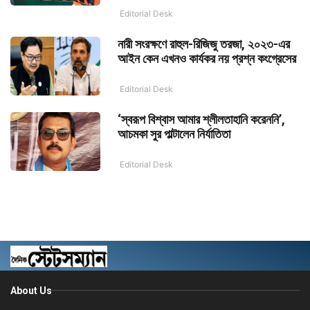
Editorial Desk
নারী সংরক্ষণে রাহুল-রিজিজু তরজা, ২০২৩-এর
আইন কেন এখনও কার্যকর নয় প্রশ্ন কংগ্রেসের
Editorial Desk
‘স্বরূপ বিশ্বাস আমার শ্লীলতাহানি করেননি’,
আচমকা সুর পাল্টালেন নির্যাতিতা
Editorial Desk
About Us