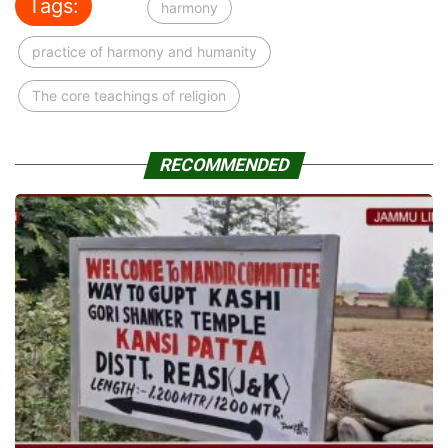
Tags:
harmony
practice of harmony and humanity
The core teachings of religion
RECOMMENDED