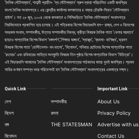
'দৈনিক স্টেটসম্যান', শতাব্দী প্রাচীন- 'দ্য স্টেটসম্যান' গ্রুপ দ্বারা পরিচালিত একটি জনপ্রিয়
বাংলা দৈনিক সংবাদপত্র। এর কেন্দ্রীয় কার্যালয় কলকাতার ৪ নম্বর চৌরঙ্গি-স্থিত 'স্টেটসম্যান
হাউস'। গত ২৮ জুন, ২০০৪ থেকে কলকাতা ও শিলিগুড়িতে 'দৈনিক স্টেটসম্যান' সংবাদপত্র
নিয়মিতভাবে প্রকাশিত হয়ে চলেছে। এই পত্রিকার বিশেষ ফিচারগুলি হল– রাজ্য, দেশ ও বিদেশের
সবরকম সংবাদ, সম্পাদকীয়, উত্তর সম্পাদকীয় নিবন্ধ, ক্রীড়া বিষয়ক দৈনিক পাতা 'খেলার ময়দানে'
ছাড়াও সাপ্তাহিক বিশেষ বিভাগ 'বঙ্গদর্পণ','শিক্ষার অঙ্গনে', 'স্বাস্থ্য', 'ব্যবসা- বাণিজ্য', ভ্রমণ
বিষয়ক বিশেষ পাতা 'ডেস্টিনেশন- মন ভালো', 'বিনোদন', শনিবার ছোটদের বিশেষ সাপ্তাহিক পাতা
'রংবেরং' এবং রবিবারের সাহিত্য সংস্কৃতি বিষয়ক তিন পৃষ্ঠার বিশেষ সাপ্তাহিক বিভাগ 'বিচিত্রা'।
এই ফিচারগুলি আমাদের 'দৈনিক স্টেটসম্যান' সংবাদপত্রের পাঠকদের কাছে খুবই জনপ্রিয়। প্রথম
সারির গুণমান সম্পন্ন খবর পরিবেশনই হল 'দৈনিক স্টেটসম্যান' সংবাদপত্রের একমাত্র লক্ষ্য।
Quick Link
Important Link
দেশ
সম্পাদকীয়
About Us
বিদেশ
রসনা
Privacy Policy
বঙ্গ
THE STATESMAN
Advertise with us
বিনোদন
Contact Us