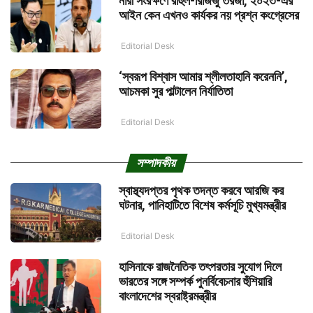
নারী সংরক্ষণে রাহুল-রিজিজু তরজা, ২০২৩-এর
আইন কেন এখনও কার্যকর নয় প্রশ্ন কংগ্রেসের
Editorial Desk
‘স্বরূপ বিশ্বাস আমার শ্লীলতাহানি করেননি’,
আচমকা সুর পাল্টালেন নির্যাতিতা
Editorial Desk
সম্পাদকীয়
স্বাস্থ্যদপ্তর পৃথক তদন্ত করবে আরজি কর
ঘটনার, পানিহাটিতে বিশেষ কর্মসূচি মুখ্যমন্ত্রীর
Editorial Desk
হাসিনাকে রাজনৈতিক তৎপরতার সুযোগ দিলে
ভারতের সঙ্গে সম্পর্ক পুনর্বিবেচনার হুঁশিয়ারি
বাংলাদেশের স্বরাষ্ট্রমন্ত্রীর