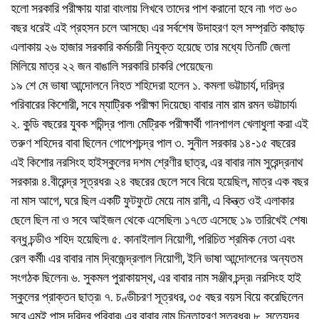
হলো সরকারি পরীক্ষায় যারা বাংলায় লিখবে তাদের পাশ করানো হবে না৷ গত ৬০
বছর ধরেই এই প্রহসন চলে আসছে৷ এর সর্বশেষ উদাহরণ হল সম্প্রতি কাছাড়
এলাকায় ২৬ হাজার সরকারি কর্মচারী নিযুক্ত হয়েছে তার মধ্যে তিনটি জেলা
মিলিয়ে মাত্র ২২ জন বাঙালি সরকারি চাকরি পেয়েছেন৷
১৯ শে মে ভাষা আন্দোলনে নিহত শহিদেরা হলেন ১. কমলা ভট্টাচার্য, দরিদ্র
পরিবারের কিশোরী, সবে ম্যাট্রিক পরীক্ষা দিয়েছে৷ বাবার নাম রাম রমন ভট্টাচার্য৷
২. কুডি় বছরের যুবক শচীন্দ্র পাল৷ মেট্রিক পরীক্ষার্থী গানপাগল খেলাধুলা করা এই
তরুণ শহিদের বাবা ছিলেন গোপেশচন্দ্র পাল ৩. সুনীল সরকার ১৪-১৫ বছরের
এই কিশোর নরসিংহ হাইস্কুলের দশম শ্রেণীর ছাত্র, এর বাবার নাম সুরেন্দ্রনাথ
সরকার৷ ৪.বীরেন্দ্র সূত্রধর৷ ২৪ বছরের ছেলে সবে বিয়ে হয়েছিল, মাত্র এক বছর
না মাস আগে, ঘরে ছিল একটি ফুটফুটে মেয়ে নাম রানী, এ কিন্ত্ত ওই এলাকার
ছেলে ছিল না ও সবে আইজল থেকে এসেছিল৷ ১৭তে এসেছে ১৯ তারিখেই শেষ৷
বন্ধু চন্ডীও শহিদ হয়েছিল৷ ৫. কানাইলাল নিয়োগী, পরিচিত শ্রমিক নেতা এবং
রেল কর্মী৷ এর বাবার নাম দ্বিজেন্দ্রলাল নিয়োগী, ইনি ভাষা আন্দোলনের অন্যতম
সংগঠক ছিলেন৷ ৬. সুকমল পুরাকায়স্থ, এর বাবার নাম সঞ্জীব চন্দ্র৷ নরসিংহ হাই
স্কুলের প্রাক্তন ছাত্র৷ ৭. চণ্ডীচরণ সূত্রধর, ৩৫ বছর বয়স বিয়ে করেছিলেন
সবে,এমই পাস দরিদ্র পরিবার৷ এর বাবার নাম চিন্তাহরণ সূত্রধর৷ ৮. সত্যেন্দ্র