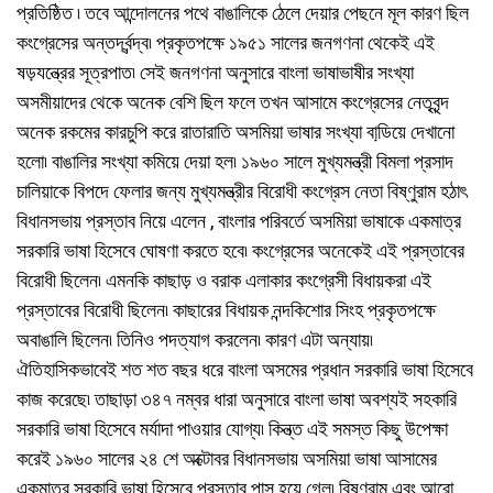
প্রতিষ্ঠিত ৷ তবে আন্দোলনের পথে বাঙালিকে ঠেলে দেয়ার পেছনে মূল কারণ ছিল
কংগ্রেসের অন্তর্দ্বন্দ্ব৷ প্রকৃতপক্ষে ১৯৫১ সালের জনগণনা থেকেই এই
ষড়যন্ত্রের সূত্রপাত৷ সেই জনগণনা অনুসারে বাংলা ভাষাভাষীর সংখ্যা
অসমীয়াদের থেকে অনেক বেশি ছিল ফলে তখন আসামে কংগ্রেসের নেতৃবৃন্দ
অনেক রকমের কারচুপি করে রাতারাতি অসমিয়া ভাষার সংখ্যা বাডি়য়ে দেখানো
হলো৷ বাঙালির সংখ্যা কমিয়ে দেয়া হল৷ ১৯৬০ সালে মুখ্যমন্ত্রী বিমলা প্রসাদ
চালিয়াকে বিপদে ফেলার জন্য মুখ্যমন্ত্রীর বিরোধী কংগ্রেস নেতা বিষ্ণুরাম হঠাৎ
বিধানসভায় প্রস্তাব নিয়ে এলেন , বাংলার পরিবর্তে অসমিয়া ভাষাকে একমাত্র
সরকারি ভাষা হিসেবে ঘোষণা করতে হবে৷ কংগ্রেসের অনেকেই এই প্রস্তাবের
বিরোধী ছিলেন৷ এমনকি কাছাড় ও বরাক এলাকার কংগ্রেসী বিধায়করা এই
প্রস্তাবের বিরোধী ছিলেন৷ কাছারের বিধায়ক নন্দকিশোর সিংহ প্রকৃতপক্ষে
অবাঙালি ছিলেন৷ তিনিও পদত্যাগ করলেন৷ কারণ এটা অন্যায়৷
ঐতিহাসিকভাবেই শত শত বছর ধরে বাংলা অসমের প্রধান সরকারি ভাষা হিসেবে
কাজ করেছে৷ তাছাড়া ৩৪৭ নম্বর ধারা অনুসারে বাংলা ভাষা অবশ্যই সহকারি
সরকারি ভাষা হিসেবে মর্যাদা পাওয়ার যোগ্য৷ কিন্ত্ত এই সমস্ত কিছু উপেক্ষা
করেই ১৯৬০ সালের ২৪ শে অক্টোবর বিধানসভায় অসমিয়া ভাষা আসামের
একমাত্র সরকারি ভাষা হিসেবে প্রস্তাব পাস হয়ে গেল৷ বিষ্ণুরাম এবং আরো