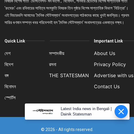
বিষয়ক বিশেষ পাতা 'ডেস্টিনেশন- মন ভালো', 'বিনোদন', শনিবার ছোটদের বিশেষ সাপ্তাহিক পাতা
'রংবেরং' এবং রবিবারের সাহিত্য সংস্কৃতি বিষয়ক তিন পৃষ্ঠার বিশেষ সাপ্তাহিক বিভাগ 'বিচিত্রা'।
এই ফিচারগুলি আমাদের 'দৈনিক স্টেটসম্যান' সংবাদপত্রের পাঠকদের কাছে খুবই জনপ্রিয়। প্রথম
সারির গুণমান সম্পন্ন খবর পরিবেশনই হল 'দৈনিক স্টেটসম্যান' সংবাদপত্রের একমাত্র লক্ষ্য।
Quick Link
Important Link
দেশ
সম্পাদকীয়
About Us
বিদেশ
রসনা
Privacy Policy
বঙ্গ
THE STATESMAN
Advertise with us
বিনোদন
Contact Us
স্পোর্টস
Latest India news in Bengali |
Dainik Statesman
© 2026 - All rights reserved.