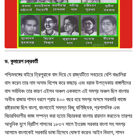
ড. কুমারেশ চক্রবর্তী
পশ্চিমবঙ্গের বাইরে ত্রিপুরাকে বাদ দিয়ে যে রাজ্যটিতে সবচেয়ে বেশি বাঙালিরা
বাস করেন তার নাম অসম৷ বিশেষ করে কাছাড় এবং বরাক উপত্যকায় বাঙ্গালীদের
বাস সর্বাধিক৷ তার কারণ এইসব অঞ্চল এককালে এই সমগ্র অঞ্চল ছিল বাংলার
অধীন৷ রাজার শাসন ধরলে প্রায় ৪০০ বছর ধরে সমগ্র অসমে সরকারি কাজে
রাষ্ট্রভাষা ছিল বাংলা, বাংলাতেই সমস্ত কিছু বাণিজ্যিক, প্রশাসনিক এবং
বিচারবিভাগীয় কাজ সম্পন্ন করা হতো৷ বিচারকরা বাংলায় রায়দান করতেন৷ তারপর
আধুনিক যুগে ব্রিটিশ শাসনের ১৮৩৭ সালে ইংরেজ সরকার বাংলা সহ সমগ্র
আসামে বাংলাকেই সরকারি ভাষা হিসেবে ঘোষণা করেন৷ আইন বিভাগ, শাসন