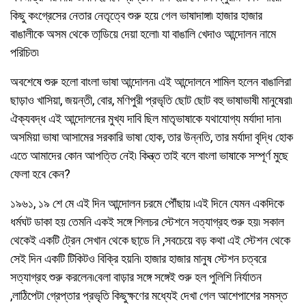
কিছু কংগ্রেসের নেতার নেতৃত্বে শুরু হয়ে গেল ভাষাদাঙ্গা৷ হাজার হাজার
বাঙালীকে অসম থেকে তাডি়য়ে দেয়া হলো৷ যা বাঙালি খেদাও আন্দোলন নামে
পরিচিত৷
অবশেষে শুরু হলো বাংলা ভাষা আন্দোলন৷ এই আন্দোলনে শামিল হলেন বাঙালিরা
ছাড়াও খাসিয়া, জয়ন্তী, বোর, মণিপুরী প্রভৃতি ছোট ছোট বহু ভাষাভাষী মানুষেরা৷
ঐক্যবদ্ধ এই আন্দোলনের মুখ্য দাবি ছিল মাতৃভাষাকে যথাযোগ্য মর্যাদা দান৷
অসমিয়া ভাষা আসামের সরকারি ভাষা হোক, তার উন্নতি, তার মর্যাদা বৃদ্ধি হোক
এতে আমাদের কোন আপত্তি নেই৷ কিন্ত্ত তাই বলে বাংলা ভাষাকে সম্পূর্ণ মুছে
ফেলা হবে কেন?
১৯৬১, ১৯ শে মে এই দিন আন্দোলন চরমে পৌঁছায় ৷এই দিনে যেমন একদিকে
ধর্মঘট ডাকা হয় তেমনি একই সঙ্গে শিলচর স্টেশনে সত্যাগ্রহ শুরু হয়৷ সকাল
থেকেই একটি ট্রেন সেখান থেকে ছাডে় নি ,সবচেয়ে বড় কথা এই স্টেশন থেকে
সেই দিন একটি টিকিটও বিক্রি হয়নি৷ হাজার হাজার মানুষ স্টেশন চত্বরে
সত্যাগ্রহ শুরু করলেন৷বেলা বাড়ার সঙ্গে সঙ্গেই শুরু হল পুলিশি নির্যাতন
,লাঠিপেটা গ্রেপ্তার প্রভৃতি কিছুক্ষণের মধ্যেই দেখা গেল আশেপাশের সমস্ত