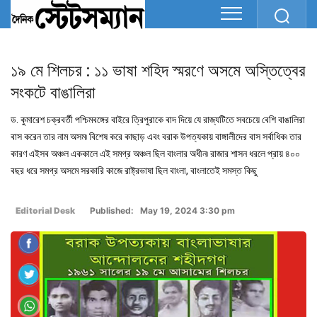
১৯ মে শিলচর : ১১ ভাষা শহিদ স্মরণে অসমে অস্তিত্বের
সংকটে বাঙালিরা
ড. কুমারেশ চক্রবর্তী পশ্চিমবঙ্গের বাইরে ত্রিপুরাকে বাদ দিয়ে যে রাজ্যটিতে সবচেয়ে বেশি বাঙালিরা
বাস করেন তার নাম অসম৷ বিশেষ করে কাছাড় এবং বরাক উপত্যকায় বাঙ্গালীদের বাস সর্বাধিক৷ তার
কারণ এইসব অঞ্চল এককালে এই সমগ্র অঞ্চল ছিল বাংলার অধীন৷ রাজার শাসন ধরলে প্রায় ৪০০
বছর ধরে সমগ্র অসমে সরকারি কাজে রাষ্ট্রভাষা ছিল বাংলা, বাংলাতেই সমস্ত কিছু
Editorial Desk
Published: May 19, 2024 3:30 pm