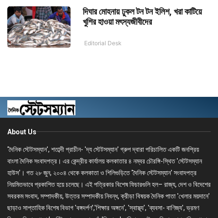
দিঘার মোহনায় ঢুকল টন টন ইলিশ, খরা কাটিয়ে
খুশির হাওয়া মৎস্যজীবীদের
Editorial Desk
About Us
'দৈনিক স্টেটসম্যান', শতাব্দী প্রাচীন- 'দ্য স্টেটসম্যান' গ্রুপ দ্বারা পরিচালিত একটি জনপ্রিয়
বাংলা দৈনিক সংবাদপত্র। এর কেন্দ্রীয় কার্যালয় কলকাতার ৪ নম্বর চৌরঙ্গি-স্থিত 'স্টেটসম্যান
হাউস'। গত ২৮ জুন, ২০০৪ থেকে কলকাতা ও শিলিগুড়িতে 'দৈনিক স্টেটসম্যান' সংবাদপত্র
নিয়মিতভাবে প্রকাশিত হয়ে চলেছে। এই পত্রিকার বিশেষ ফিচারগুলি হল– রাজ্য, দেশ ও বিদেশের
সবরকম সংবাদ, সম্পাদকীয়, উত্তর সম্পাদকীয় নিবন্ধ, ক্রীড়া বিষয়ক দৈনিক পাতা 'খেলার ময়দানে'
ছাড়াও সাপ্তাহিক বিশেষ বিভাগ 'বঙ্গদর্পণ','শিক্ষার অঙ্গনে', 'স্বাস্থ্য', 'ব্যবসা- বাণিজ্য', ভ্রমণ