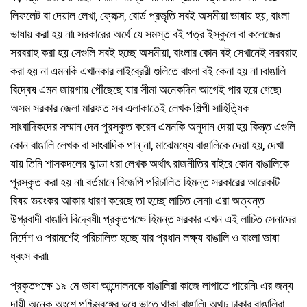
লিফলেট বা দেয়াল লেখা, ফ্লেক্স, বোর্ড প্রভৃতি সবই অসমীয়া ভাষায় হয়, বাংলা
ভাষায় করা হয় না৷ সরকারের অর্থে যে সমস্ত বই পত্র ইস্কুলে বা কলেজের
সরবরাহ করা হয় সেগুলি সবই হচ্ছে অসমীয়া, বাংলার কোন বই সেখানেই সরবরাহ
করা হয় না এমনকি এখানকার লাইব্রেরী গুলিতে বাংলা বই কেনা হয় না ৷বাঙালি
বিদ্বেষ এমন জায়গায় পৌঁছেছে যার সীমা অনেকদিন আগেই পার হয়ে গেছে৷
অসম সরকার জেলা মারফত সব এলাকাতেই লেখক শিল্পী সাহিত্যিক
সাংবাদিকদের সম্মান দেন পুরস্কৃত করেন এমনকি অনুদান দেয়া হয় কিন্ত্ত এগুলি
কোন বাঙালি লেখক বা সাংবাদিক পান্ না, মাঝেমধ্যে বাঙালিকে দেয়া হয়, দেখা
যায় তিনি শাসকদলের ঝান্ডা ধরা লেখক অর্থাৎ রাজনীতির বাইরে কোন বাঙালিকে
পুরস্কৃত করা হয় না৷ বর্তমানে বিজেপি পরিচালিত হিমন্ত সরকারের আরেকটি
বিষয় ভয়ংকর আকার ধারণ করেছে তা হচ্ছে লাচিত সেনা৷ এরা অত্যন্ত
উগ্রবাদী বাঙালি বিদ্বেষী৷ প্রকৃতপক্ষে হিমন্ত সরকার এখন এই লাচিত সেনাদের
নির্দেশ ও পরামর্শেই পরিচালিত হচ্ছে যার প্রধান লক্ষ্য বাঙালি ও বাংলা ভাষা
ধ্বংস করা৷
প্রকৃতপক্ষে ১৯ মে ভাষা আন্দোলনকে বাঙালিরা কাজে লাগাতে পারেনি৷ এর জন্য
দায়ী অনেক অংশে পশ্চিমবঙ্গের দুধে ভাতে থাকা বাঙালি৷ অথচ ঢাকার বাঙালিরা