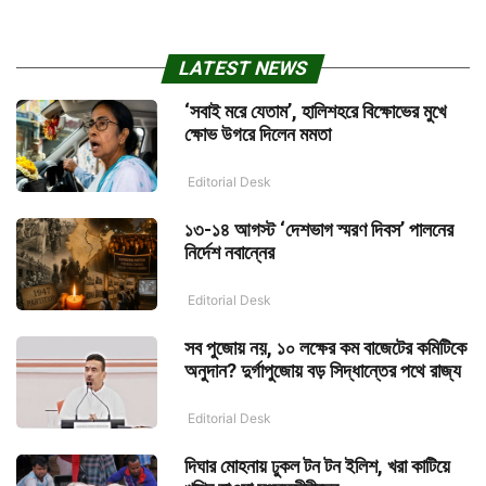
LATEST NEWS
‘সবাই মরে যেতাম’, হালিশহরে বিক্ষোভের মুখে
ক্ষোভ উগরে দিলেন মমতা
Editorial Desk
১৩-১৪ আগস্ট ‘দেশভাগ স্মরণ দিবস’ পালনের
নির্দেশ নবান্নের
Editorial Desk
সব পুজোয় নয়, ১০ লক্ষের কম বাজেটের কমিটিকে
অনুদান? দুর্গাপুজোয় বড় সিদ্ধান্তের পথে রাজ্য
Editorial Desk
দিঘার মোহনায় ঢুকল টন টন ইলিশ, খরা কাটিয়ে