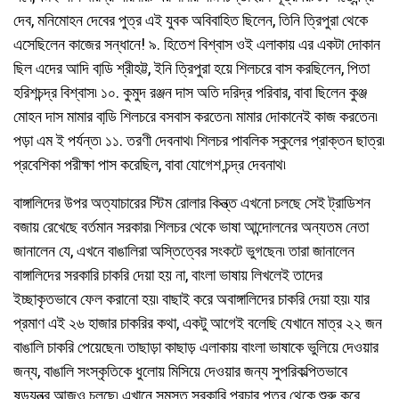
দেব, মনিমোহন দেবের পুত্র এই যুবক অবিবাহিত ছিলেন, তিনি ত্রিপুরা থেকে
এসেছিলেন কাজের সন্ধানে! ৯. হিতেশ বিশ্বাস ওই এলাকায় এর একটা দোকান
ছিল এদের আদি বাডি় শ্রীহট্ট, ইনি ত্রিপুরা হয়ে শিলচরে বাস করছিলেন, পিতা
হরিশচন্দ্র বিশ্বাস৷ ১০. কুমুদ রঞ্জন দাস অতি দরিদ্র পরিবার, বাবা ছিলেন কুঞ্জ
মোহন দাস মামার বাডি় শিলচরে বসবাস করতেন৷ মামার দোকানেই কাজ করতেন৷
পড়া এম ই পর্যন্ত৷ ১১. তরণী দেবনাথ৷ শিলচর পাবলিক স্কুলের প্রাক্তন ছাত্র৷
প্রবেশিকা পরীক্ষা পাস করেছিল, বাবা যোগেশ চন্দ্র দেবনাথ৷
বাঙ্গালিদের উপর অত্যাচারের স্টিম রোলার কিন্ত্ত এখনো চলছে সেই ট্রাডিশন
বজায় রেখেছে বর্তমান সরকার৷ শিলচর থেকে ভাষা আন্দোলনের অন্যতম নেতা
জানালেন যে, এখনে বাঙালিরা অস্তিত্বের সংকটে ভুগছেন৷ তারা জানালেন
বাঙ্গালিদের সরকারি চাকরি দেয়া হয় না, বাংলা ভাষায় লিখলেই তাদের
ইচ্ছাকৃতভাবে ফেল করানো হয়৷ বাছাই করে অবাঙ্গালিদের চাকরি দেয়া হয়৷ যার
প্রমাণ এই ২৬ হাজার চাকরির কথা, একটু আগেই বলেছি যেখানে মাত্র ২২ জন
বাঙালি চাকরি পেয়েছেন৷ তাছাড়া কাছাড় এলাকায় বাংলা ভাষাকে ভুলিয়ে দেওয়ার
জন্য, বাঙালি সংস্কৃতিকে ধুলোয় মিসিয়ে দেওয়ার জন্য সুপরিকল্পিতভাবে
ষড়যন্ত্র আজও চলছে৷ এখানে সমস্ত সরকারি প্রচার পত্র থেকে শুরু করে