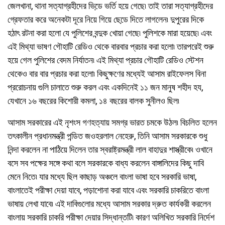
জেলখানা, থানা সত্যাগ্রহীদের ভিডে় ভর্তি হয়ে গেছে৷ তাই তারা সত্যাগ্রহীদের
গ্রেফতার করে অনেকটা দূরে নিয়ে গিয়ে ছেডে় দিতে লাগলেন৷ দুপুরের দিকে
হঠাৎ রটনা করা হলো যে পুলিশের বন্দুক খোয়া গেছে৷ পুলিশকে মারা হয়েছে৷ এবং
এই মিথ্যা ভাষণ গৌহাটি রেডিও থেকে বারবার প্রচার করা হলো৷ তারপরেই শুরু
হয়ে গেল পুলিশের বেদম নির্যাতন৷ এই মিথ্যা প্রচার গৌহাটি রেডিও স্টেশন
থেকেও বার বার প্রচার করা হলো৷ কিছুক্ষণের মধ্যেই আসাম রাইফেলস বিনা
প্ররোচনায় গুলি চালাতে শুরু করল এবং একদিনেই ১১ জন মানুষ শহীদ হয,
যেখানে ১৬ বছরের কিশোরী কমলা, ১৪ বছরের বালক সুনীলও ছিল৷
আসাম সরকারের এই নৃশংস গণহত্যায় সমগ্র ভারত চমকে উঠল৷ বিচলিত হলেন
তৎকালীন প্রধানমন্ত্রী পন্ডিত জওহরলাল নেহেরু, তিনি আসাম সরকারকে শুধু
নিন্দা করলেন না পাঠিয়ে দিলেন তার স্বরাষ্ট্রমন্ত্রী লাল বাহাদুর শাস্ত্রীকে৷ ওখানে
বসে সব পক্ষের সঙ্গে কথা বলে সরকারকে বাধ্য করলেন বাঙ্গালিদের কিছু দাবি
মেনে নিতে৷ যার মধ্যে ছিল কাছাড় অঞ্চলে বাংলা ভাষা হবে সরকারি ভাষা,
বাংলাতেই পরীক্ষা দেয়া যাবে, পড়াশোনা করা যাবে এবং সরকারি চাকরিতে বাংলা
ভাষায় লেখা যাবে৷ এই দাবিগুলোর মধ্যে আসাম সরকার দ্রুত কার্যকরী করলেন
বাংলায় সরকারি চাকরি পরীক্ষা দেয়ার সিদ্ধান্তটি৷ কারণ অলিখিত সরকারি নির্দেশ