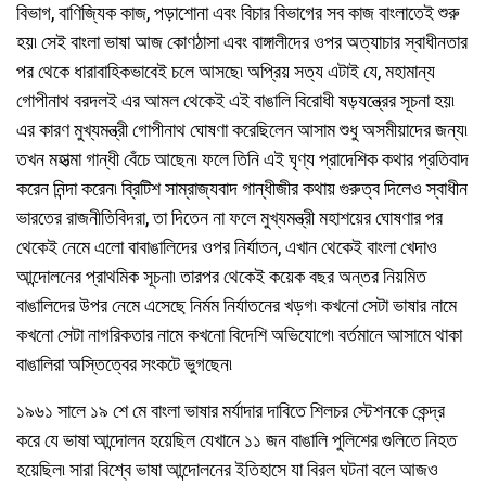
বিভাগ, বাণিজ্যিক কাজ, পড়াশোনা এবং বিচার বিভাগের সব কাজ বাংলাতেই শুরু
হয়৷ সেই বাংলা ভাষা আজ কোণঠাসা এবং বাঙ্গালীদের ওপর অত্যাচার স্বাধীনতার
পর থেকে ধারাবাহিকভাবেই চলে আসছে৷ অপ্রিয় সত্য এটাই যে, মহামান্য
গোপীনাথ বরদলই এর আমল থেকেই এই বাঙালি বিরোধী ষড়যন্ত্রের সূচনা হয়৷
এর কারণ মুখ্যমন্ত্রী গোপীনাথ ঘোষণা করেছিলেন আসাম শুধু অসমীয়াদের জন্য৷
তখন মহাত্মা গান্ধী বেঁচে আছেন৷ ফলে তিনি এই ঘৃণ্য প্রাদেশিক কথার প্রতিবাদ
করেন নিন্দা করেন৷ ব্রিটিশ সাম্রাজ্যবাদ গান্ধীজীর কথায় গুরুত্ব দিলেও স্বাধীন
ভারতের রাজনীতিবিদরা, তা দিতেন না ফলে মুখ্যমন্ত্রী মহাশয়ের ঘোষণার পর
থেকেই নেমে এলো বাবাঙালিদের ওপর নির্যাতন, এখান থেকেই বাংলা খেদাও
আন্দোলনের প্রাথমিক সূচনা৷ তারপর থেকেই কয়েক বছর অন্তর নিয়মিত
বাঙালিদের উপর নেমে এসেছে নির্মম নির্যাতনের খড়গ৷ কখনো সেটা ভাষার নামে
কখনো সেটা নাগরিকতার নামে কখনো বিদেশি অভিযোগে৷ বর্তমানে আসামে থাকা
বাঙালিরা অস্তিত্বের সংকটে ভুগছেন৷
১৯৬১ সালে ১৯ শে মে বাংলা ভাষার মর্যাদার দাবিতে শিলচর স্টেশনকে কেন্দ্র
করে যে ভাষা আন্দোলন হয়েছিল যেখানে ১১ জন বাঙালি পুলিশের গুলিতে নিহত
হয়েছিল৷ সারা বিশ্বে ভাষা আন্দোলনের ইতিহাসে যা বিরল ঘটনা বলে আজও