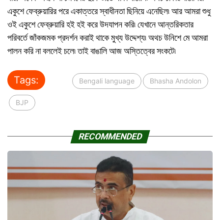
একুশে ফেব্রুয়ারির পরে একাত্তরে স্বাধীনতা ছিনিয়ে এনেছিল৷ আর আমরা শুধু
ওই একুশে ফেব্রুয়ারি হই হই করে উদযাপন করি৷ যেখানে আন্তরিকতার
পরিবর্তে জাঁকজমক প্রদর্শন করাই থাকে মুখ্য উদ্দেশ্য৷ অথচ উনিশে মে আমরা
পালন করি না বললেই চলে৷ তাই বাঙালি আজ অস্তিত্বের সংকটে৷
Tags:
Bengali language
Bhasha Andolon
BJP
RECOMMENDED