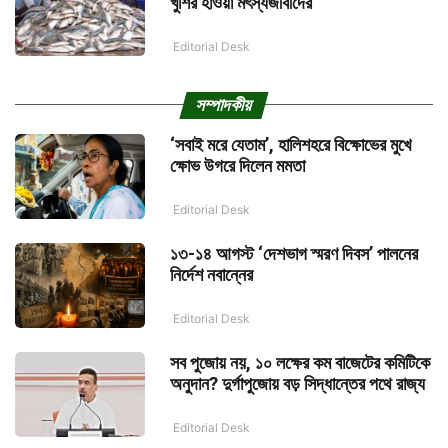
খুশির হাওয়া মৎস্যজীবীদের
Editorial Desk
সম্পাদকীয়
‘সবাই মরে যেতাম’, হালিশহরে বিক্ষোভের মুখে
ক্ষোভ উগরে দিলেন মমতা
Editorial Desk
১৩-১৪ আগস্ট ‘দেশভাগ স্মরণ দিবস’ পালনের
নির্দেশ নবান্নের
Editorial Desk
সব পুজোয় নয়, ১০ লক্ষের কম বাজেটের কমিটিকে
অনুদান? দুর্গাপুজোয় বড় সিদ্ধান্তের পথে রাজ্য
Editorial Desk