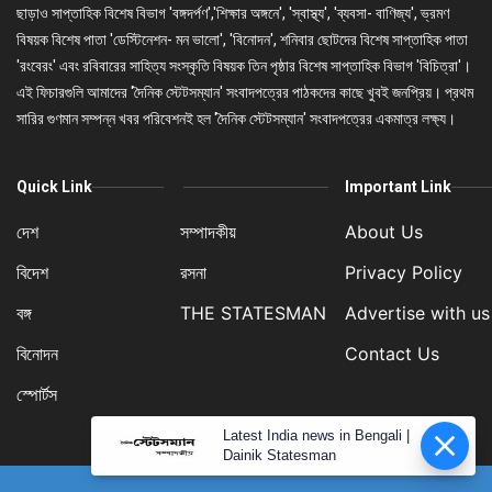
ছাড়াও সাপ্তাহিক বিশেষ বিভাগ 'বঙ্গদর্পণ','শিক্ষার অঙ্গনে', 'স্বাস্থ্য', 'ব্যবসা- বাণিজ্য', ভ্রমণ
বিষয়ক বিশেষ পাতা 'ডেস্টিনেশন- মন ভালো', 'বিনোদন', শনিবার ছোটদের বিশেষ সাপ্তাহিক পাতা
'রংবেরং' এবং রবিবারের সাহিত্য সংস্কৃতি বিষয়ক তিন পৃষ্ঠার বিশেষ সাপ্তাহিক বিভাগ 'বিচিত্রা'।
এই ফিচারগুলি আমাদের 'দৈনিক স্টেটসম্যান' সংবাদপত্রের পাঠকদের কাছে খুবই জনপ্রিয়। প্রথম
সারির গুণমান সম্পন্ন খবর পরিবেশনই হল 'দৈনিক স্টেটসম্যান' সংবাদপত্রের একমাত্র লক্ষ্য।
Quick Link
Important Link
দেশ
সম্পাদকীয়
About Us
বিদেশ
রসনা
Privacy Policy
বঙ্গ
THE STATESMAN
Advertise with us
বিনোদন
Contact Us
স্পোর্টস
Latest India news in Bengali |
Dainik Statesman