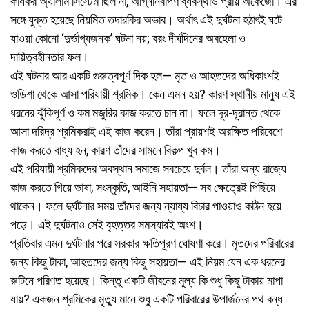
কার্যকর অ্যালার্ম সিস্টেম ছিল না, অগ্নিনির্বাপণ ব্যবস্থাও প্রায় অকেজো। এর
সঙ্গে যুক্ত হয়েছে নিয়মিত তদারকির অভাব। অর্থাৎ এই দুর্ঘটনা হঠাৎই ঘটে
যাওয়া কোনো ‘দুর্ভাগ্যজনক’ ঘটনা নয়; বরং দীর্ঘদিনের অবহেলা ও
দায়িত্বহীনতার ফল।
এই ঘটনার আর একটি গুরুত্বপূর্ণ দিক হল— মৃত ও আহতদের অধিকাংশই
ওড়িশা থেকে আসা পরিযায়ী শ্রমিক। কেন এমন হয়? কারণ স্থানীয় মানুষ এই
ধরনের ঝুঁকিপূর্ণ ও কম মজুরির কাজ করতে চান না। ফলে দূর-দূরান্ত থেকে
আসা দরিদ্র শ্রমিকরাই এই কাজ করেন। তাঁরা প্রায়শই অরক্ষিত পরিবেশে
কাজ করতে বাধ্য হন, কারণ তাঁদের সামনে বিকল্প খুব কম।
এই পরিযায়ী শ্রমিকদের অবস্থান সমাজে সবচেয়ে দুর্বল। তাঁরা অন্য রাজ্যে
কাজ করতে গিয়ে ভাষা, সংস্কৃতি, আইনি সহায়তা— সব ক্ষেত্রেই পিছিয়ে
থাকেন। ফলে দুর্ঘটনার সময় তাঁদের জন্য ন্যায্য বিচার পাওয়াও কঠিন হয়ে
পড়ে। এই দুর্ঘটনাও সেই বৃহত্তর সমস্যারই অংশ।
প্রতিবার এমন দুর্ঘটনার পরে সরকার ক্ষতিপূরণ ঘোষণা করে। মৃতদের পরিবারের
জন্য কিছু টাকা, আহতদের জন্য কিছু সহায়তা— এই নিয়ম যেন এক ধরনের
রুটিনে পরিণত হয়েছে। কিন্তু একটি জীবনের মূল্য কি শুধু কিছু টাকায় মাপা
যায়? একজন শ্রমিকের মৃত্যু মানে শুধু একটি পরিবারের উপার্জনের পথ বন্ধ