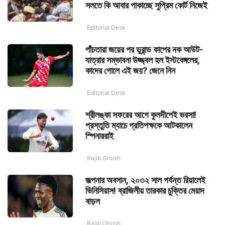
সলতে কি আবার পাকাচ্ছে সুপ্রিম কোর্ট নিজেই
Editorial Desk
পাঁচতারা জয়ের পর ডুরান্ড কাপের নক আউট-
যাত্রার সম্ভাবনা উজ্জ্বল হল ইস্টবেঙ্গলের,
কাদের গোলে এই জয়? জেনে নিন
Editorial Desk
শ্রীলঙ্কা সফরের আগে কুলদীপেই ভরসা!
প্রস্তুতি ম্যাচে প্রতিপক্ষকে আটকালেন
স্পিনাররাই
Rajib Ghosh
জল্পনার অবসান, ২০৩২ সাল পর্যন্ত রিয়ালেই
ভিনিসিয়াস! ব্রাজিলীয় তারকার চুক্তির মেয়াদ
বাড়ল
Rajib Ghosh