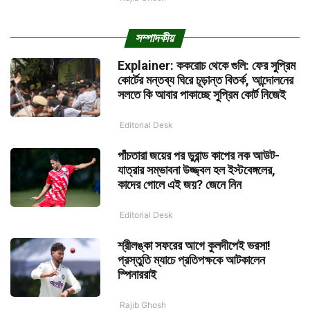
সম্পাদকীয়
Explainer: ককরোচ থেকে গুলি: ফের সুপ্রিম
কোর্টের মন্তব্য ঘিরে চূড়ান্ত বিতর্ক, আন্দোলনের
সলতে কি আবার পাকাচ্ছে সুপ্রিম কোর্ট নিজেই
Editorial Desk
পাঁচতারা জয়ের পর ডুরান্ড কাপের নক আউট-
যাত্রার সম্ভাবনা উজ্জ্বল হল ইস্টবেঙ্গলের,
কাদের গোলে এই জয়? জেনে নিন
Editorial Desk
শ্রীলঙ্কা সফরের আগে কুলদীপেই ভরসা!
প্রস্তুতি ম্যাচে প্রতিপক্ষকে আটকালেন
স্পিনাররাই
Rajib Ghosh