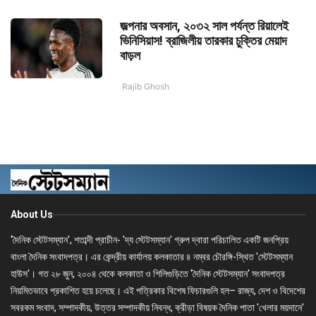
জল্পনার অবসান, ২০৩২ সাল পর্যন্ত রিয়ালেই
ভিনিসিয়াস! ব্রাজিলীয় তারকার চুক্তির মেয়াদ
বাড়ল
Rajib Ghosh
About Us
'দৈনিক স্টেটসম্যান', শতাব্দী প্রাচীন- 'দ্য স্টেটসম্যান' গ্রুপ দ্বারা পরিচালিত একটি জনপ্রিয়
বাংলা দৈনিক সংবাদপত্র। এর কেন্দ্রীয় কার্যালয় কলকাতার ৪ নম্বর চৌরঙ্গি-স্থিত 'স্টেটসম্যান
হাউস'। গত ২৮ জুন, ২০০৪ থেকে কলকাতা ও শিলিগুড়িতে 'দৈনিক স্টেটসম্যান' সংবাদপত্র
নিয়মিতভাবে প্রকাশিত হয়ে চলেছে। এই পত্রিকার বিশেষ ফিচারগুলি হল– রাজ্য, দেশ ও বিদেশের
সবরকম সংবাদ, সম্পাদকীয়, উত্তর সম্পাদকীয় নিবন্ধ, ক্রীড়া বিষয়ক দৈনিক পাতা 'খেলার ময়দানে'