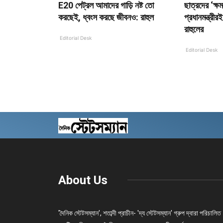
E20 পেট্রল আমাদের গাড়ি নষ্ট তো
ছাত্রদের ‘ক্ষ
করছেই, ধ্বংস করছে জীবনও: রাহুল
প্রধানমন্ত্রী
রাহুলের
Editorial Desk
Editorial Desk
About Us
'দৈনিক স্টেটসম্যান', শতাব্দী প্রাচীন- 'দ্য স্টেটসম্যান' গ্রুপ দ্বারা পরিচালিত