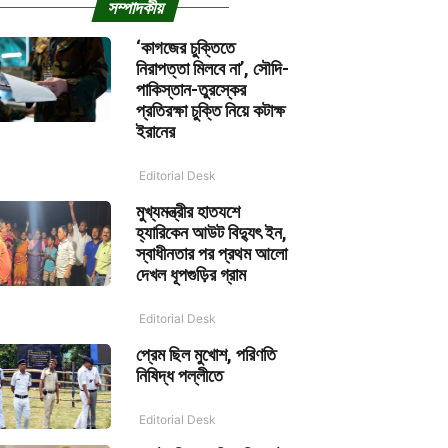
সম্পাদকীয়
‘কাগজের চুক্তিতে
নিরাপত্তা মিলবে না’, সৌদি-
পাকিস্তান-তুরস্কের
প্রতিরক্ষা চুক্তি নিয়ে কটাক্ষ
ইরানের
Editorial Desk
মুখ্যমন্ত্রীর হাতযশে
হ্যারিকেন আউট বিদ্যুৎ ইন,
স্বাধীনতার পর প্রথম আলো
দেখল ধূপগুড়ির গ্রাম
Editorial Desk
প্রেম ছিল মুখোশ, পরিণতি
নিষিদ্ধ পল্লীতে
Editorial Desk