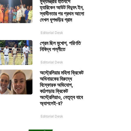
মুখ্যমন্ত্রীর হাতযশে
হ্যারিকেন আউট বিদ্যুৎ ইন,
স্বাধীনতার পর প্রথম আলো
দেখল ধূপগুড়ির গ্রাম
Editorial Desk
প্রেম ছিল মুখোশ, পরিণতি
নিষিদ্ধ পল্লীতে
Editorial Desk
অস্ট্রেলিয়ার মহিলা ক্রিকেট
অধিনায়কের বিরুদ্ধে
বিস্ফোরক অভিযোগ,
কাঠগড়ায় ক্রিকেট
অস্ট্রেলিয়াও, নেতৃত্ব যাবে
অ্যাশলেই-র?
Editorial Desk