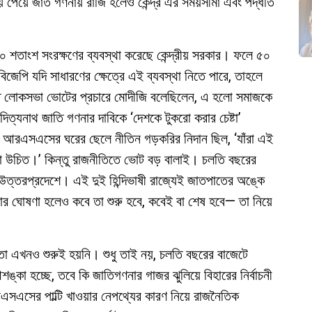
 পেয়ে জাত গণনায় রাজি হলেও কেন্দ্র এর সময়সীমা এবং পদ্ধতি
০ শতাংশ সংরক্ষণের ব্যবস্থা করেছে কেন্দ্রীয় সরকার। ফলে ৫০
জেপি যদি সাধারণের ক্ষেত্রে এই ব্যবস্থা নিতে পারে, তাহলে
গত লোকসভা ভোটের প্রচারে মোদীজি বলেছিলেন, এ হলো সমাজকে
আদিত্যনাথ জাতি গণনার দাবিকে ‘দেশকে টুকরো করার চেষ্টা’
গে’। আরএসএসের ঘরের ছেলে নীতিন গড়করির নিদান ছিল, ‘যাঁরা এই
ওয়া উচিত।’ কিন্তু রাজনীতিতে ভোট বড় বালাই। চলতি বছরের
ত্তরপ্রদেশে। এই দুই হিন্দিভাষী রাজ্যেই জাতপাতের অঙ্কে
নার ঘোষণা হলেও কবে তা শুরু হবে, কবেই বা শেষ হবে— তা নিয়ে
া এখনও শুরুই হয়নি। শুধু তাই নয়, চলতি বছরের বাজেটে
ঙ্কা হচ্ছে, তবে কি জাতিগণনার গাজর ঝুলিয়ে বিহারের নির্বাচনী
সএসের পাল্টি খাওয়ার নেপথ্যের কারণ নিয়ে রাজনৈতিক