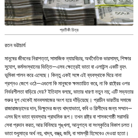
প্রতীকী চিত্র
রতন ভট্টাচার্য
মানুষের জীবনের নিরাপত্তা, সামাজিক ন্যায়বিচার, অর্থনৈতিক ভারসাম্য, শিক্ষার
সুযোগ, কর্মসংস্থানের ভিত্তি—এসব ক্ষেত্রেই ভাতা বা এলাউন্স একটি বৃহৎ
ভূমিকা পালন করে এসেছে। কিন্তু একই সঙ্গে এই ব্যবস্থাকে ঘিরে নানা
প্রশ্নও জেগে ওঠে—এগুলো কি মানুষকে ক্ষমতায়িত করে, না কি রাষ্ট্রের ওপর
নির্ভরশীলতা বাড়িয়ে দেয়? ইতিহাস বলছে, ভাতার ধারণা নতুন নয়; এটি সভ্যতার
শুরুর যুগ থেকেই মানবসমাজের অংশ হয়ে দাঁড়িয়েছে। প্রাচীন ভারতীয় সমাজে
রাজারাজড়াদের দান, ভিক্ষুদের জন্য খাদ্যাভাতা, কবি ও শিল্পীদের জন্য সম্মান—
এসব ছিল ভাতা ব্যবস্থার প্রাথমিক রূপ। তখন রাষ্ট্র বা শাসকগোষ্ঠী সরাসরি
সেবা প্রদান করত, আর বিনিময়ে শৃঙ্খলা, আনুগত্য বা সংস্কৃতির বিকাশ চলত।
ভাতা শুধুমাত্র অর্থ নয়, খাদ্য, বস্ত্র, জমি, বা সামগ্রী হিসেবেও দেওয়া হতো।