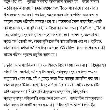
নতুন গতি পায়। গ্রামের অর্থনীতি বিশেষভাবে লাভবান হয়। ভাতা আসলে
অর্থের প্রবাহ বাড়ায়, যা মন্দার সময়েও অর্থনীতিকে ধরে রাখে।তবে ভাতার
সীমাবদ্ধতাও কম নয়। প্রথমত, অনেক সময় ভাতার পরিমাণ এত কম যে
বাস্তব কোনো পরিবর্তন আনতে পারে না। কয়েকশো টাকার ভাতা দিয়ে একটি
পরিবারের স্বাস্থ্য বা পুষ্টির চাহিদা মেটানো প্রায় অসম্ভব। দ্বিতীয়ত, দুর্নীতি বা
দেরি ভাতা ব্যবস্থার বিশ্বাসযোগ্যতা কমিয়ে দেয়। অনেক প্রকল্পে মাঝের
স্তরে অর্থ লোপাট হয়, অথবা সুবিধাভোগীর নাম তালিকায় ওঠে না। তৃতীয়ত,
ভাতা কখনো কখনো কর্মসংস্থানের আগ্রহ কমিয়ে দিতে পারে—বিশেষ করে যদি
ভাতার পরিমাণ শ্রমের মজুরির সমান হয়।
চতুর্থত, ভাতা সামাজিক সমস্যাকে শিকড়ে গিয়ে সমাধান করে না। দারিদ্র্যের মূল
কারণ শিক্ষা-স্বল্পতা, কর্মসংস্থান সংকট, স্বাস্থ্যব্যবস্থার দুর্বলতা—এসব
অনুন্নতই থেকে যায়, যদি শুধুমাত্র ভাতা দিয়ে সমস্যা মোকাবিলা করা হয়।
ভাতা মানুষকে টিকিয়ে রাখে, কিন্তু এগিয়ে নিয়ে যায় না—এই সমালোচনাটিও
তাই অমূলক নয়। দীর্ঘমেয়াদি উন্নয়নের জন্য শিক্ষা, শিল্প, কৃষি ও
স্বাস্থ্যব্যবস্থা শক্তিশালী করার ওপর জোর দেয়। রাজনৈতিক অপব্যবহারও
ভাতা ব্যবস্থার একটি গুরুতর সমস্যা। নির্বাচনমুখী ভাতা, পরিকল্পনাহীন