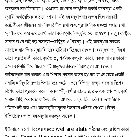
অ্যালাউন্স, মেডিক্যাল অ্যালাউন্স, হাউস রেন্ট অ্যালাউন্স (HRA), এবং
অন্যান্য নাগরিকভাতা। এগুলোর মাধ্যমে আধুনিক চাকরি ব্যবস্থা একটি
স্থায়ী অর্থনৈতিক কাঠামো পায়। এই ব্যবস্থাপনার লক্ষ্য ছিল সরকারী
কর্মচারীদের জীবনের মান স্থিতিশীল রাখা এবং প্রশাসনিক দক্ষতা বজায় রাখা।
স্বাধীনতার পরে ভারতবর্ষে ভাতা ব্যবস্থার বিস্তৃতি হয় বহু গুণে। নতুন রাষ্ট্রের
সামনে তখন দুই বড় সমস্যা—দারিদ্র্য ও বৈষম্য। এই অবস্থায় সরকার
ভাতাকে সামাজিক ন্যায়বিচারের হাতিয়ার হিসেবে দেখল। বয়স্কভাতা, বিধবা
ভাতা, প্রতিবন্ধী ভাতা, কৃষিভাতা, শ্রমিক কল্যাণ ভাতা, একক মায়ের ভাতা–
এসব কর্মসূচি ধীরে ধীরে কোটি মানুষের জীবনে নিরাপত্তা এনে দেয়।
কর্মসংস্থান কম থাকায় এবং শিক্ষার প্রসার অসম হওয়ায় তখন ভাতা একটি
সমাজিক স্থিতি রক্ষার উপায় হয়ে ওঠে। পরে বিভিন্ন রাজ্য সরকার বিশেষ
বিশেষ ভাতা প্রবর্তন করে—কন্যাশ্রী, লক্ষ্মীর ভাণ্ডার, ওল্ড এজ পেনশন, কৃষি
সম্মান নিধি, বেকারভাতা ইত্যাদি। এসবের লক্ষ্য ছিল দুর্বল জনগোষ্ঠীকে
শক্তিশালী করা এবং অন্তর্ভুক্তিমূলক উন্নয়ন এগিয়ে নেওয়া।বিশ্ব
ইতিহাসেও ভাতা ব্যবস্থার গুরুত্ব অনেক।
ইউরোপে ২০শ শতকের শুরুতে welfare state গঠনের কেন্দ্রে ছিল ভাতা।