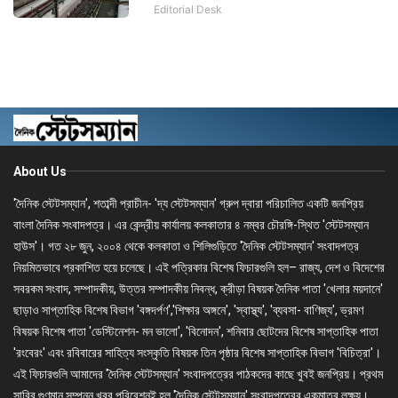
Editorial Desk
About Us
'দৈনিক স্টেটসম্যান', শতাব্দী প্রাচীন- 'দ্য স্টেটসম্যান' গ্রুপ দ্বারা পরিচালিত একটি জনপ্রিয়
বাংলা দৈনিক সংবাদপত্র। এর কেন্দ্রীয় কার্যালয় কলকাতার ৪ নম্বর চৌরঙ্গি-স্থিত 'স্টেটসম্যান
হাউস'। গত ২৮ জুন, ২০০৪ থেকে কলকাতা ও শিলিগুড়িতে 'দৈনিক স্টেটসম্যান' সংবাদপত্র
নিয়মিতভাবে প্রকাশিত হয়ে চলেছে। এই পত্রিকার বিশেষ ফিচারগুলি হল– রাজ্য, দেশ ও বিদেশের
সবরকম সংবাদ, সম্পাদকীয়, উত্তর সম্পাদকীয় নিবন্ধ, ক্রীড়া বিষয়ক দৈনিক পাতা 'খেলার ময়দানে'
ছাড়াও সাপ্তাহিক বিশেষ বিভাগ 'বঙ্গদর্পণ','শিক্ষার অঙ্গনে', 'স্বাস্থ্য', 'ব্যবসা- বাণিজ্য', ভ্রমণ
বিষয়ক বিশেষ পাতা 'ডেস্টিনেশন- মন ভালো', 'বিনোদন', শনিবার ছোটদের বিশেষ সাপ্তাহিক পাতা
'রংবেরং' এবং রবিবারের সাহিত্য সংস্কৃতি বিষয়ক তিন পৃষ্ঠার বিশেষ সাপ্তাহিক বিভাগ 'বিচিত্রা'।
এই ফিচারগুলি আমাদের 'দৈনিক স্টেটসম্যান' সংবাদপত্রের পাঠকদের কাছে খুবই জনপ্রিয়। প্রথম
সারির গুণমান সম্পন্ন খবর পরিবেশনই হল 'দৈনিক স্টেটসম্যান' সংবাদপত্রের একমাত্র লক্ষ্য।