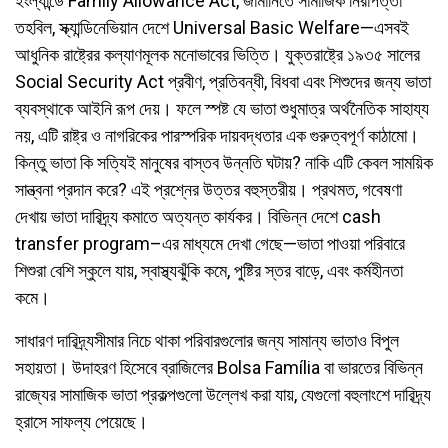
ইংল্যান্ডে Family Allowance Act, জার্মানিতে সামাজিক নিরাপত্তা
তহবিল, স্ক্যান্ডিনেভিয়ান দেশে Universal Basic Welfare—এসবই
আধুনিক রাষ্ট্রের কল্যাণমূলক মনোভাবের ভিত্তি। যুক্তরাষ্ট্রে ১৯৩৫ সালের
Social Security Act প্রবীণ, প্রতিবন্ধী, বিধবা এবং শিশুদের জন্য ভাতা
ব্যবস্থাকে আইনি রূপ দেয়। ফলে স্পষ্ট যে ভাতা শুধুমাত্র অর্থনৈতিক সাহায্য
নয়, এটি রাষ্ট্র ও নাগরিকের পারস্পরিক দায়বদ্ধতার এক গুরুত্বপূর্ণ কাঠামো।
কিন্তু ভাতা কি সত্যিই মানুষের বাস্তব উন্নতি ঘটায়? নাকি এটি কেবল সাময়িক
সান্ত্বনা প্রদান করে? এই প্রশ্নের উত্তর বহুস্তরীয়। প্রথমত, গবেষণা
দেখায় ভাতা দারিদ্র্য কমাতে অত্যন্ত কার্যকর। বিভিন্ন দেশে cash
transfer program–এর মাধ্যমে দেখা গেছে—ভাতা পাওয়া পরিবারে
শিশুরা বেশি স্কুলে যায়, স্বাস্থ্যঝুঁকি কমে, পুষ্টির স্তর বাড়ে, এবং কর্মহীনতা
কমে।
সাধারণ দারিদ্র্যসীমার নিচে থাকা পরিবারগুলোর জন্য সামান্য ভাতাও বিপুল
সহায়তা। উদাহরণ হিসেবে ব্রাজিলের Bolsa Família বা ভারতের বিভিন্ন
রাজ্যের সামাজিক ভাতা প্রকল্পগুলো উল্লেখ করা যায়, যেগুলো বহুলাংশে দারিদ্র্য
হ্রাসে সাফল্য পেয়েছে।