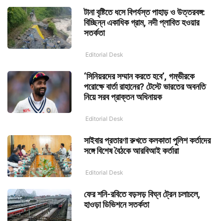
টানা বৃষ্টিতে ধসে বিপর্যস্ত পাহাড় ও উত্তরবঙ্গ:
বিচ্ছিন্ন একাধিক গ্রাম, নদী প্লাবিত হওয়ার
সতর্কতা
Editorial Desk
‘সিনিয়রদের সম্মান করতে হবে’, গম্ভীরকে
পরোক্ষে বার্তা রাহানের? টেস্টে ভারতের অবনতি
নিয়ে সরব প্রাক্তন অধিনায়ক
Editorial Desk
সাইবার প্রতারণা রুখতে কলকাতা পুলিশ কর্তাদের
সঙ্গে বিশেষ বৈঠকে আরবিআই কর্তারা
Editorial Desk
ফের শনি-রবিতে বড়সড় বিঘ্ন ট্রেন চলাচলে,
হাওড়া ডিভিশনে সতর্কতা