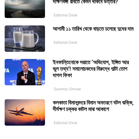
দক্ষিণবঙ্গ! রবিতে কেমন থাকবে উত্তর?
Editorial Desk
আগামী ১১ তারিখ থেকে বাড়তে চলেছে দুধের দাম
Editorial Desk
ইনফান্তিনোকে সরাতে ‘অভিযোগ, ইঙ্গিত আর
ভুল তথ্য’! সমালোচকদের বিরুদ্ধে পাল্টা তোপ
দাগল ফিফা
Saumoy Ghosal
কলকাতা বিমানবন্দরে বিমান অবতরণে ঘটল ঝক্কি,
দীর্ঘক্ষণ চক্কর কাটল মাঝ আকাশে
Editorial Desk