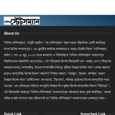
About Us
'দৈনিক স্টেটসম্যান', শতাব্দী প্রাচীন- 'দ্য স্টেটসম্যান' গ্রুপ দ্বারা পরিচালিত একটি জনপ্রিয়
বাংলা দৈনিক সংবাদপত্র। এর কেন্দ্রীয় কার্যালয় কলকাতার ৪ নম্বর চৌরঙ্গি-স্থিত 'স্টেটসম্যান
হাউস'। গত ২৮ জুন, ২০০৪ থেকে কলকাতা ও শিলিগুড়িতে 'দৈনিক স্টেটসম্যান' সংবাদপত্র
নিয়মিতভাবে প্রকাশিত হয়ে চলেছে। এই পত্রিকার বিশেষ ফিচারগুলি হল– রাজ্য, দেশ ও বিদেশের
সবরকম সংবাদ, সম্পাদকীয়, উত্তর সম্পাদকীয় নিবন্ধ, ক্রীড়া বিষয়ক দৈনিক পাতা 'খেলার ময়দানে'
ছাড়াও সাপ্তাহিক বিশেষ বিভাগ 'বঙ্গদর্পণ','শিক্ষার অঙ্গনে', 'স্বাস্থ্য', 'ব্যবসা- বাণিজ্য', ভ্রমণ
বিষয়ক বিশেষ পাতা 'ডেস্টিনেশন- মন ভালো', 'বিনোদন', শনিবার ছোটদের বিশেষ সাপ্তাহিক পাতা
'রংবেরং' এবং রবিবারের সাহিত্য সংস্কৃতি বিষয়ক তিন পৃষ্ঠার বিশেষ সাপ্তাহিক বিভাগ 'বিচিত্রা'।
এই ফিচারগুলি আমাদের 'দৈনিক স্টেটসম্যান' সংবাদপত্রের পাঠকদের কাছে খুবই জনপ্রিয়। প্রথম
সারির গুণমান সম্পন্ন খবর পরিবেশনই হল 'দৈনিক স্টেটসম্যান' সংবাদপত্রের একমাত্র লক্ষ্য।
Quick Link
Important Link