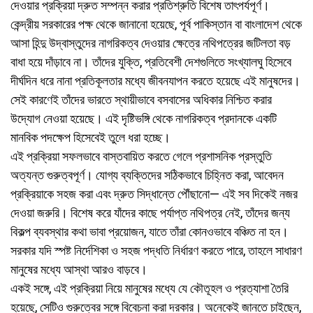
দেওয়ার প্রক্রিয়া দ্রুত সম্পন্ন করার প্রতিশ্রুতি বিশেষ তাৎপর্যপূর্ণ।
কেন্দ্রীয় সরকারের পক্ষ থেকে জানানো হয়েছে, পূর্ব পাকিস্তান বা বাংলাদেশ থেকে
আসা হিন্দু উদ্বাস্তুদের নাগরিকত্ব দেওয়ার ক্ষেত্রে নথিপত্রের জটিলতা বড়
বাধা হয়ে দাঁড়াবে না। তাঁদের যুক্তি, প্রতিবেশী দেশগুলিতে সংখ্যালঘু হিসেবে
দীর্ঘদিন ধরে নানা প্রতিকূলতার মধ্যে জীবনযাপন করতে হয়েছে এই মানুষদের।
সেই কারণেই তাঁদের ভারতে স্থায়ীভাবে বসবাসের অধিকার নিশ্চিত করার
উদ্যোগ নেওয়া হয়েছে। এই দৃষ্টিভঙ্গি থেকে নাগরিকত্ব প্রদানকে একটি
মানবিক পদক্ষেপ হিসেবেই তুলে ধরা হচ্ছে।
এই প্রক্রিয়া সফলভাবে বাস্তবায়িত করতে গেলে প্রশাসনিক প্রস্তুতি
অত্যন্ত গুরুত্বপূর্ণ। যোগ্য ব্যক্তিদের সঠিকভাবে চিহ্নিত করা, আবেদন
প্রক্রিয়াকে সহজ করা এবং দ্রুত সিদ্ধান্তে পৌঁছানো— এই সব দিকেই নজর
দেওয়া জরুরি। বিশেষ করে যাঁদের কাছে পর্যাপ্ত নথিপত্র নেই, তাঁদের জন্য
বিকল্প ব্যবস্থার কথা ভাবা প্রয়োজন, যাতে তাঁরা কোনওভাবে বঞ্চিত না হন।
সরকার যদি স্পষ্ট নির্দেশিকা ও সহজ পদ্ধতি নির্ধারণ করতে পারে, তাহলে সাধারণ
মানুষের মধ্যে আস্থা আরও বাড়বে।
একই সঙ্গে, এই প্রক্রিয়া নিয়ে মানুষের মধ্যে যে কৌতূহল ও প্রত্যাশা তৈরি
হয়েছে, সেটিও গুরুত্বের সঙ্গে বিবেচনা করা দরকার। অনেকেই জানতে চাইছেন,