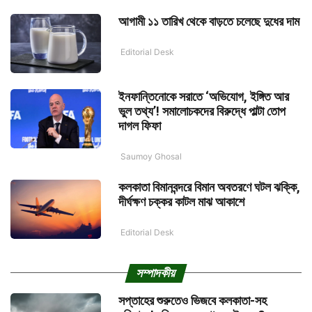
আগামী ১১ তারিখ থেকে বাড়তে চলেছে দুধের দাম
Editorial Desk
ইনফান্তিনোকে সরাতে ‘অভিযোগ, ইঙ্গিত আর
ভুল তথ্য’! সমালোচকদের বিরুদ্ধে পাল্টা তোপ
দাগল ফিফা
Saumoy Ghosal
কলকাতা বিমানবন্দরে বিমান অবতরণে ঘটল ঝক্কি,
দীর্ঘক্ষণ চক্কর কাটল মাঝ আকাশে
Editorial Desk
সম্পাদকীয়
সপ্তাহের শুরুতেও ভিজবে কলকাতা-সহ