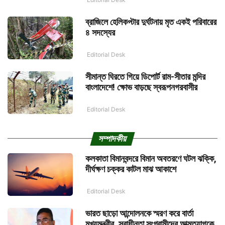
ব্রাজিলে হেলিকপ্টার দুর্ঘটনায় মৃত একই পরিবারের
৪ সদস্যের
Editorial Desk
সীমান্ত ঘিরতে গিয়ে ডিপোর্ট রাম-সীতার মন্দির
বাংলাদেশে! ক্ষোভ বাড়ছে স্বরূপনগরবাসীর
Editorial Desk
সম্পাদকীয়
কলকাতা বিমানবন্দরে বিমান অবতরণে ঘটল ঝক্কি,
দীর্ঘক্ষণ চক্কর কাটল মাঝ আকাশে
Editorial Desk
ভারত ছাড়ো আন্দোলনকে স্মরণ করে বার্তা
মুখ্যমন্ত্রীর, স্বাধীনতা সংগ্রামীদের আত্মত্যাগকে