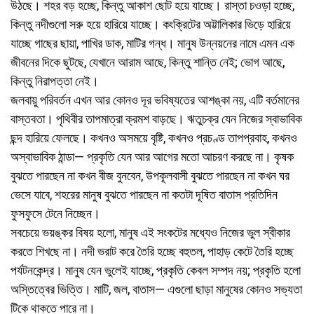
উঠছে। শহর বড় হচ্ছে, কিন্তু আকাশ ছোট হয়ে যাচ্ছে। রাস্তা চওড়া হচ্ছে,
কিন্তু নদীগুলো সরু হয়ে হারিয়ে যাচ্ছে। কংক্রিটের অট্টালিকার ভিড়ে হারিয়ে
যাচ্ছে গাছের ছায়া, পাখির ডাক, মাটির গন্ধ। মানুষ উন্নয়নের নামে এমন এক
জীবনের দিকে ছুটছে, যেখানে আরাম আছে, কিন্তু শান্তি নেই; ভোগ আছে,
কিন্তু নিরাপত্তা নেই।
জলবায়ু পরিবর্তন এখন আর কোনও দূর ভবিষ্যতের আশঙ্কা নয়, এটি বর্তমানের
বাস্তবতা। পৃথিবীর তাপমাত্রা ক্রমশ বাড়ছে। ঋতুচক্র যেন নিজের স্বাভাবিক
ছন্দ হারিয়ে ফেলছে। কখনও অসময়ে বৃষ্টি, কখনও প্রচণ্ড তাপপ্রবাহ, কখনও
অস্বাভাবিক ঠান্ডা— প্রকৃতি যেন আর আগের মতো আচরণ করছে না। কৃষক
বুঝতে পারছেন না কখন বীজ বুনবেন, উপকূলবাসী বুঝতে পারছেন না কখন ঘর
ভেসে যাবে, শহরের মানুষ বুঝতে পারছেন না কতটা দূষিত বাতাস প্রতিদিন
ফুসফুসে টেনে নিচ্ছেন।
সবচেয়ে ভয়ঙ্কর বিষয় হলো, মানুষ এই সংকটের মধ্যেও নিজের ভুল স্বীকার
করতে শিখছে না। নদী ভরাট করে তৈরি হচ্ছে বহুতল, পাহাড় কেটে তৈরি হচ্ছে
পর্যটনকেন্দ্র। মানুষ যেন ভুলেই যাচ্ছে, প্রকৃতি কেবল সম্পদ নয়; প্রকৃতি হলো
অস্তিত্বের ভিত্তি। মাটি, জল, বাতাস— এগুলো ছাড়া মানুষের কোনও সভ্যতা
টিকে থাকতে পারে না।