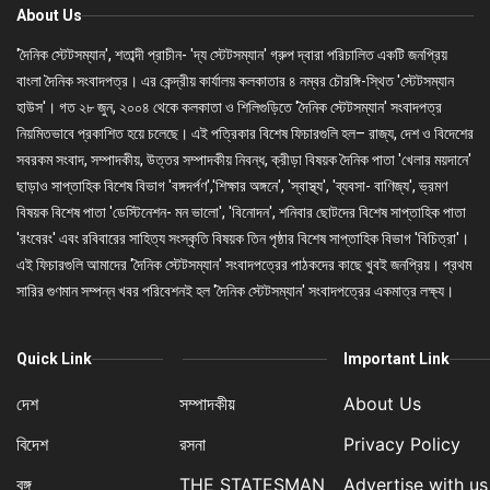
About Us
'দৈনিক স্টেটসম্যান', শতাব্দী প্রাচীন- 'দ্য স্টেটসম্যান' গ্রুপ দ্বারা পরিচালিত একটি জনপ্রিয়
বাংলা দৈনিক সংবাদপত্র। এর কেন্দ্রীয় কার্যালয় কলকাতার ৪ নম্বর চৌরঙ্গি-স্থিত 'স্টেটসম্যান
হাউস'। গত ২৮ জুন, ২০০৪ থেকে কলকাতা ও শিলিগুড়িতে 'দৈনিক স্টেটসম্যান' সংবাদপত্র
নিয়মিতভাবে প্রকাশিত হয়ে চলেছে। এই পত্রিকার বিশেষ ফিচারগুলি হল– রাজ্য, দেশ ও বিদেশের
সবরকম সংবাদ, সম্পাদকীয়, উত্তর সম্পাদকীয় নিবন্ধ, ক্রীড়া বিষয়ক দৈনিক পাতা 'খেলার ময়দানে'
ছাড়াও সাপ্তাহিক বিশেষ বিভাগ 'বঙ্গদর্পণ','শিক্ষার অঙ্গনে', 'স্বাস্থ্য', 'ব্যবসা- বাণিজ্য', ভ্রমণ
বিষয়ক বিশেষ পাতা 'ডেস্টিনেশন- মন ভালো', 'বিনোদন', শনিবার ছোটদের বিশেষ সাপ্তাহিক পাতা
'রংবেরং' এবং রবিবারের সাহিত্য সংস্কৃতি বিষয়ক তিন পৃষ্ঠার বিশেষ সাপ্তাহিক বিভাগ 'বিচিত্রা'।
এই ফিচারগুলি আমাদের 'দৈনিক স্টেটসম্যান' সংবাদপত্রের পাঠকদের কাছে খুবই জনপ্রিয়। প্রথম
সারির গুণমান সম্পন্ন খবর পরিবেশনই হল 'দৈনিক স্টেটসম্যান' সংবাদপত্রের একমাত্র লক্ষ্য।
Quick Link
Important Link
দেশ
সম্পাদকীয়
About Us
বিদেশ
রসনা
Privacy Policy
বঙ্গ
THE STATESMAN
Advertise with us