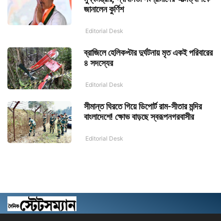
জানালেন কুর্ণিশ
Editorial Desk
ব্রাজিলে হেলিকপ্টার দুর্ঘটনায় মৃত একই পরিবারের
৪ সদস্যের
Editorial Desk
সীমান্ত ঘিরতে গিয়ে ডিপোর্ট রাম-সীতার মন্দির
বাংলাদেশে! ক্ষোভ বাড়ছে স্বরূপনগরবাসীর
Editorial Desk