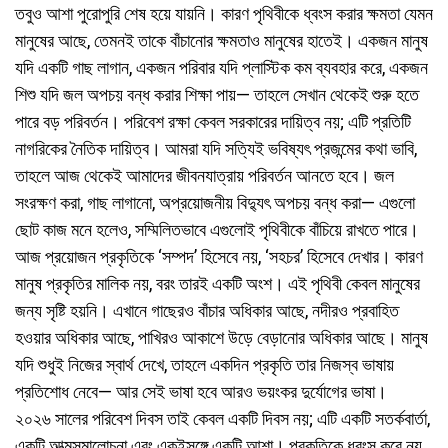
তবুও আশা পুরোপুরি শেষ হয়ে যায়নি। কারণ পৃথিবীকে ধ্বংস করার ক্ষমতা যেমন
মানুষের আছে, তেমনই তাকে বাঁচানোর ক্ষমতাও মানুষের হাতেই। একজন মানুষ
যদি একটি গাছ লাগান, একজন পরিবার যদি প্লাস্টিক কম ব্যবহার করে, একজন
শিশু যদি জল অপচয় বন্ধ করার শিক্ষা পায়— তাহলে সেখান থেকেই শুরু হতে
পারে বড় পরিবর্তন। পরিবেশ রক্ষা কেবল সরকারের দায়িত্ব নয়; এটি প্রতিটি
নাগরিকের নৈতিক দায়িত্ব। আমরা যদি সত্যিই ভবিষ্যৎ প্রজন্মের কথা ভাবি,
তাহলে আজ থেকেই আমাদের জীবনযাত্রায় পরিবর্তন আনতে হবে। জল
সংরক্ষণ করা, গাছ লাগানো, অপ্রয়োজনীয় বিদ্যুৎ অপচয় বন্ধ করা— এগুলো
ছোট কাজ মনে হলেও, সম্মিলিতভাবে এগুলোই পৃথিবীকে বাঁচিয়ে রাখতে পারে।
আজ প্রয়োজন প্রকৃতিকে ‘সম্পদ’ হিসেবে নয়, ‘সহচর’ হিসেবে দেখার। কারণ
মানুষ প্রকৃতির মালিক নয়, বরং তারই একটি অংশ। এই পৃথিবী কেবল মানুষের
জন্য সৃষ্টি হয়নি। এখানে গাছেরও বাঁচার অধিকার আছে, নদীরও প্রবাহিত
হওয়ার অধিকার আছে, পাখিরও আকাশে উড়ে বেড়ানোর অধিকার আছে। মানুষ
যদি শুধুই নিজের স্বার্থ দেখে, তাহলে একদিন প্রকৃতি তার নিজস্ব ভাষায়
প্রতিশোধ নেবে— আর সেই ভাষা হবে আরও ভয়ংকর দুর্যোগের ভাষা।
২০২৬ সালের পরিবেশ দিবস তাই কেবল একটি দিবস নয়; এটি একটি সতর্কবার্তা,
একটি আত্মসমালোচনা এবং একইসঙ্গে একটি আশা। প্রকৃতিকে ধ্বংস করে নয়,