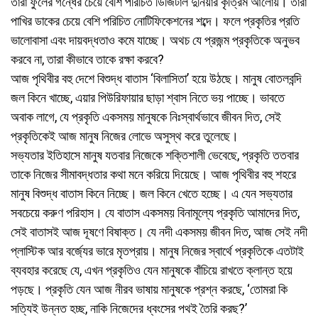
তারা ফুলের গন্ধের চেয়ে বেশি পরিচিত ডিজিটাল দুনিয়ার কৃত্রিম আলোয়। তারা
পাখির ডাকের চেয়ে বেশি পরিচিত নোটিফিকেশনের শব্দে। ফলে প্রকৃতির প্রতি
ভালোবাসা এবং দায়বদ্ধতাও কমে যাচ্ছে। অথচ যে প্রজন্ম প্রকৃতিকে অনুভব
করবে না, তারা কীভাবে তাকে রক্ষা করবে?
আজ পৃথিবীর বহু দেশে বিশুদ্ধ বাতাস ‘বিলাসিতা’ হয়ে উঠছে। মানুষ বোতলবন্দি
জল কিনে খাচ্ছে, এয়ার পিউরিফায়ার ছাড়া শ্বাস নিতে ভয় পাচ্ছে। ভাবতে
অবাক লাগে, যে প্রকৃতি একসময় মানুষকে নিঃস্বার্থভাবে জীবন দিত, সেই
প্রকৃতিকেই আজ মানুষ নিজের লোভে অসুস্থ করে তুলেছে।
সভ্যতার ইতিহাসে মানুষ যতবার নিজেকে শক্তিশালী ভেবেছে, প্রকৃতি ততবার
তাকে নিজের সীমাবদ্ধতার কথা মনে করিয়ে দিয়েছে। আজ পৃথিবীর বহু শহরে
মানুষ বিশুদ্ধ বাতাস কিনে নিচ্ছে। জল কিনে খেতে হচ্ছে। এ যেন সভ্যতার
সবচেয়ে করুণ পরিহাস। যে বাতাস একসময় বিনামূল্যে প্রকৃতি আমাদের দিত,
সেই বাতাসই আজ দূষণে বিষাক্ত। যে নদী একসময় জীবন দিত, আজ সেই নদী
প্লাস্টিক আর বর্জ্যের ভারে মৃতপ্রায়। মানুষ নিজের স্বার্থে প্রকৃতিকে এতটাই
ব্যবহার করেছে যে, এখন প্রকৃতিও যেন মানুষকে বাঁচিয়ে রাখতে ক্লান্ত হয়ে
পড়ছে। প্রকৃতি যেন আজ নীরব ভাষায় মানুষকে প্রশ্ন করছে, ‘তোমরা কি
সত্যিই উন্নত হচ্ছ, নাকি নিজেদের ধ্বংসের পথই তৈরি করছ?’