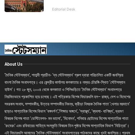
Editorial Desk
About Us
'দৈনিক স্টেটসম্যান', শতাব্দী প্রাচীন- 'দ্য স্টেটসম্যান' গ্রুপ দ্বারা পরিচালিত একটি জনপ্রিয়
বাংলা দৈনিক সংবাদপত্র। এর কেন্দ্রীয় কার্যালয় কলকাতার ৪ নম্বর চৌরঙ্গি-স্থিত 'স্টেটসম্যান
হাউস'। গত ২৮ জুন, ২০০৪ থেকে কলকাতা ও শিলিগুড়িতে 'দৈনিক স্টেটসম্যান' সংবাদপত্র
নিয়মিতভাবে প্রকাশিত হয়ে চলেছে। এই পত্রিকার বিশেষ ফিচারগুলি হল– রাজ্য, দেশ ও বিদেশের
সবরকম সংবাদ, সম্পাদকীয়, উত্তর সম্পাদকীয় নিবন্ধ, ক্রীড়া বিষয়ক দৈনিক পাতা 'খেলার ময়দানে'
ছাড়াও সাপ্তাহিক বিশেষ বিভাগ 'বঙ্গদর্পণ','শিক্ষার অঙ্গনে', 'স্বাস্থ্য', 'ব্যবসা- বাণিজ্য', ভ্রমণ
বিষয়ক বিশেষ পাতা 'ডেস্টিনেশন- মন ভালো', 'বিনোদন', শনিবার ছোটদের বিশেষ সাপ্তাহিক পাতা
'রংবেরং' এবং রবিবারের সাহিত্য সংস্কৃতি বিষয়ক তিন পৃষ্ঠার বিশেষ সাপ্তাহিক বিভাগ 'বিচিত্রা'।
এই ফিচারগুলি আমাদের 'দৈনিক স্টেটসম্যান' সংবাদপত্রের পাঠকদের কাছে খুবই জনপ্রিয়। প্রথম