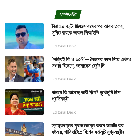
সম্পাদকীয়
টানা ১০ ঘণ্টা জিজ্ঞাসাবাদের পর আবার তলব,
সুমিত রায়কে ডাকল সিআইডি
Editorial Desk
‘সত্যিই কি ও ১৫?’— বৈভবের বয়স নিয়ে এখনও
সংশয় বিদেশে, জানালেন ব্রেট লি
Editorial Desk
রাজ্যে কি আসছে ভারী শিল্প? মুখোমুখি শিল্প
প্রতিমন্ত্রী
Editorial Desk
স্বাস্থ্যদপ্তর পৃথক তদন্ত করবে আরজি কর
ঘটনার, পানিহাটিতে বিশেষ কর্মসূচি মুখ্যমন্ত্রীর