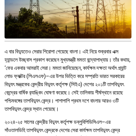
এ বার বিদ্যুতেও সেরার শিরোপা পেয়েছে বাংলা। এই নিয়ে শুক্রবার এক্স
হ্যান্ডলে উচ্ছ্বাস প্রকাশ করেছেন মুখ্যমন্ত্রী মমতা বন্দ্যোপাধ্যায়। তাঁর কথায়,
‘ফের একবার আমরাই সেরা। মমতা জানিয়েছেন, কার্যক্ষম দক্ষতা অর্থাৎ প্ল্যান্ট
লোড ফ্যাক্টর (পিএলএফ)–এর উপর ভিত্তি করে সম্প্রতি ভারত সরকারের
বিদ্যুৎ মন্ত্রকের কেন্দ্রীয় বিদ্যুৎ কর্তৃপক্ষ (সিইএ) দেশের ২০১টি তাপবিদ্যুৎ
কেন্দ্রের বার্ষিক র‍্যাঙ্কিং ঘোষণা করেছে। সেই তালিকায় শীর্ষস্থানে রয়েছে
পশ্চিমবঙ্গের তাপবিদ্যুৎ কেন্দ্র। পাশাপাশি প্রথম দশে বাংলার আরও ৩টি
তাপবিদ্যুৎ কেন্দ্র স্থান পেয়েছে।
২০২৪-২৫ সালের কেন্দ্রীয় বিদ্যুৎ কর্তৃপক্ষ ডব্লুবিপিডিসিএল–এর
সাঁওতালডিহি তাপবিদ্যুৎ কেন্দ্রকে দেশের সেরা কার্যক্ষম তাপবিদ্যুৎ কেন্দ্র