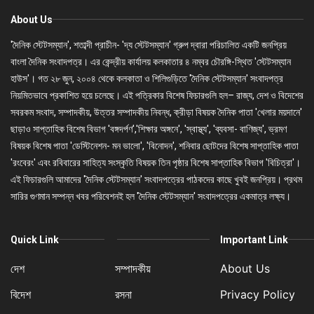
About Us
'দৈনিক স্টেটসম্যান', শতাব্দী প্রাচীন- 'দ্য স্টেটসম্যান' গ্রুপ দ্বারা পরিচালিত একটি জনপ্রিয়
বাংলা দৈনিক সংবাদপত্র। এর কেন্দ্রীয় কার্যালয় কলকাতার ৪ নম্বর চৌরঙ্গি-স্থিত 'স্টেটসম্যান
হাউস'। গত ২৮ জুন, ২০০৪ থেকে কলকাতা ও শিলিগুড়িতে 'দৈনিক স্টেটসম্যান' সংবাদপত্র
নিয়মিতভাবে প্রকাশিত হয়ে চলেছে। এই পত্রিকার বিশেষ ফিচারগুলি হল– রাজ্য, দেশ ও বিদেশের
সবরকম সংবাদ, সম্পাদকীয়, উত্তর সম্পাদকীয় নিবন্ধ, ক্রীড়া বিষয়ক দৈনিক পাতা 'খেলার ময়দানে'
ছাড়াও সাপ্তাহিক বিশেষ বিভাগ 'বঙ্গদর্পণ','শিক্ষার অঙ্গনে', 'স্বাস্থ্য', 'ব্যবসা- বাণিজ্য', ভ্রমণ
বিষয়ক বিশেষ পাতা 'ডেস্টিনেশন- মন ভালো', 'বিনোদন', শনিবার ছোটদের বিশেষ সাপ্তাহিক পাতা
'রংবেরং' এবং রবিবারের সাহিত্য সংস্কৃতি বিষয়ক তিন পৃষ্ঠার বিশেষ সাপ্তাহিক বিভাগ 'বিচিত্রা'।
এই ফিচারগুলি আমাদের 'দৈনিক স্টেটসম্যান' সংবাদপত্রের পাঠকদের কাছে খুবই জনপ্রিয়। প্রথম
সারির গুণমান সম্পন্ন খবর পরিবেশনই হল 'দৈনিক স্টেটসম্যান' সংবাদপত্রের একমাত্র লক্ষ্য।
Quick Link
Important Link
দেশ
সম্পাদকীয়
About Us
বিদেশ
রসনা
Privacy Policy