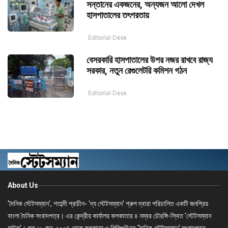
সন্তানের একজনের, অন্যজন আলো দেখল
হাসপাতালের তৎপরতায়
Editorial Desk
বেসরকারি হাসপাতালের উপর নজর রাখবে রাজ্য
সরকার, নতুন রেগুলেটরি কমিশন গঠন
Editorial Desk
About Us
'দৈনিক স্টেটসম্যান', শতাব্দী প্রাচীন- 'দ্য স্টেটসম্যান' গ্রুপ দ্বারা পরিচালিত একটি জনপ্রিয়
বাংলা দৈনিক সংবাদপত্র। এর কেন্দ্রীয় কার্যালয় কলকাতার ৪ নম্বর চৌরঙ্গি-স্থিত 'স্টেটসম্যান