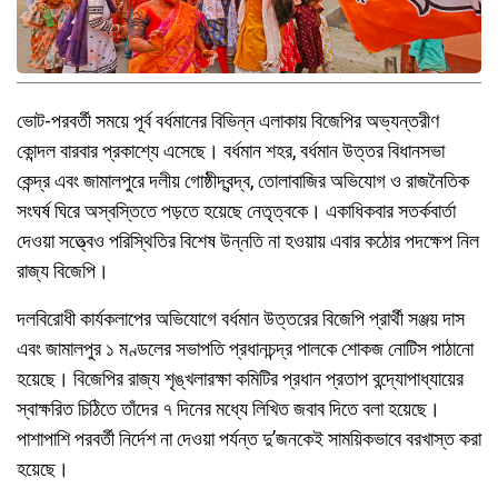
ভোট-পরবর্তী সময়ে পূর্ব বর্ধমানের বিভিন্ন এলাকায় বিজেপির অভ্যন্তরীণ
কোন্দল বারবার প্রকাশ্যে এসেছে। বর্ধমান শহর, বর্ধমান উত্তর বিধানসভা
কেন্দ্র এবং জামালপুরে দলীয় গোষ্ঠীদ্বন্দ্ব, তোলাবাজির অভিযোগ ও রাজনৈতিক
সংঘর্ষ ঘিরে অস্বস্তিতে পড়তে হয়েছে নেতৃত্বকে। একাধিকবার সতর্কবার্তা
দেওয়া সত্ত্বেও পরিস্থিতির বিশেষ উন্নতি না হওয়ায় এবার কঠোর পদক্ষেপ নিল
রাজ্য বিজেপি।
দলবিরোধী কার্যকলাপের অভিযোগে বর্ধমান উত্তরের বিজেপি প্রার্থী সঞ্জয় দাস
এবং জামালপুর ১ মণ্ডলের সভাপতি প্রধানচন্দ্র পালকে শোকজ নোটিস পাঠানো
হয়েছে। বিজেপির রাজ্য শৃঙ্খলারক্ষা কমিটির প্রধান প্রতাপ বন্দ্যোপাধ্যায়ের
স্বাক্ষরিত চিঠিতে তাঁদের ৭ দিনের মধ্যে লিখিত জবাব দিতে বলা হয়েছে।
পাশাপাশি পরবর্তী নির্দেশ না দেওয়া পর্যন্ত দু’জনকেই সাময়িকভাবে বরখাস্ত করা
হয়েছে।