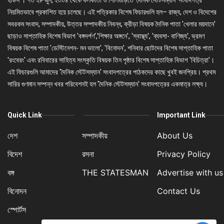
হাউস'। গত ২৮ জুন, ২০০৪ থেকে কলকাতা ও শিলিগুড়িতে 'দৈনিক স্টেটসম্যান' সংবাদপত্র
নিয়মিতভাবে প্রকাশিত হয়ে চলেছে। এই পত্রিকার বিশেষ ফিচারগুলি হল– রাজ্য, দেশ ও বিদেশের
সবরকম সংবাদ, সম্পাদকীয়, উত্তর সম্পাদকীয় নিবন্ধ, ক্রীড়া বিষয়ক দৈনিক পাতা 'খেলার ময়দানে'
ছাড়াও সাপ্তাহিক বিশেষ বিভাগ 'বঙ্গদর্পণ','শিক্ষার অঙ্গনে', 'স্বাস্থ্য', 'ব্যবসা- বাণিজ্য', ভ্রমণ
বিষয়ক বিশেষ পাতা 'ডেস্টিনেশন- মন ভালো', 'বিনোদন', শনিবার ছোটদের বিশেষ সাপ্তাহিক পাতা
'রংবেরং' এবং রবিবারের সাহিত্য সংস্কৃতি বিষয়ক তিন পৃষ্ঠার বিশেষ সাপ্তাহিক বিভাগ 'বিচিত্রা'।
এই ফিচারগুলি আমাদের 'দৈনিক স্টেটসম্যান' সংবাদপত্রের পাঠকদের কাছে খুবই জনপ্রিয়। প্রথম
সারির গুণমান সম্পন্ন খবর পরিবেশনই হল 'দৈনিক স্টেটসম্যান' সংবাদপত্রের একমাত্র লক্ষ্য।
Quick Link
Important Link
দেশ
সম্পাদকীয়
About Us
বিদেশ
রসনা
Privacy Policy
বঙ্গ
THE STATESMAN
Advertise with us
বিনোদন
Contact Us
স্পোর্টস