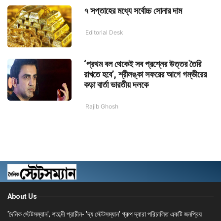
৭ সপ্তাহের মধ্যে সর্বোচ্চ সোনার দাম
Editorial Desk
‘প্রথম বল থেকেই সব প্রশ্নের উত্তর তৈরি
রাখতে হবে’, শ্রীলঙ্কা সফরের আগে গম্ভীরের
কড়া বার্তা ভারতীয় দলকে
Rajib Ghosh
About Us
'দৈনিক স্টেটসম্যান', শতাব্দী প্রাচীন- 'দ্য স্টেটসম্যান' গ্রুপ দ্বারা পরিচালিত একটি জনপ্রিয়