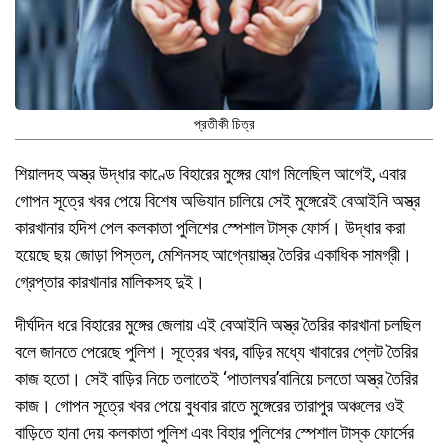
প্রতীকী চিত্র
শিয়ালদহ অস্ত্র উদ্ধার কাণ্ডে বিহারের মুঙ্গের যোগ মিলেছিল আগেই, এবার
গোপন সূত্রে খবর পেয়ে বিশেষ অভিযান চালিয়ে সেই মুঙ্গেরেই বেআইনি অস্ত্র
কারখানার হদিশ পেল কলকাতা পুলিশের স্পেশাল টাস্ক ফোর্স। উদ্ধার করা
হয়েছে ছয় জোড়া পিস্তল, মেশিনসহ আগ্নেয়াস্ত্র তৈরির একাধিক সামগ্রী।
গ্রেপ্তার কারখানার মালিকসহ দুই।
দীর্ঘদিন ধরে বিহারের মুঙ্গের জেলায় এই বেআইনি অস্ত্র তৈরির কারখানা চলছিল
বলে জানতে পেরেছে পুলিশ। সূত্রের খবর, বাড়ির মধ্যে খাবারের প্লেট তৈরির
কাজ হতো। সেই বাড়ির নিচে তলাতেই ‘পাতালঘর’বানিয়ে চলতো অস্ত্র তৈরির
কাজ। গোপন সূত্রে খবর পেয়ে বুধবার রাতে মুঙ্গেরের তারাপুর অঞ্চলের ওই
বাড়িতে হানা দেয় কলকাতা পুলিশ এবং বিহার পুলিশের স্পেশাল টাস্ক ফোর্সের