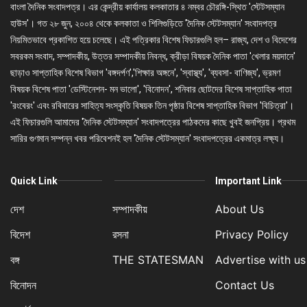
বাংলা দৈনিক সংবাদপত্র। এর কেন্দ্রীয় কার্যালয় কলকাতার ৪ নম্বর চৌরঙ্গি-স্থিত 'স্টেটসম্যান
হাউস'। গত ২৮ জুন, ২০০৪ থেকে কলকাতা ও শিলিগুড়িতে 'দৈনিক স্টেটসম্যান' সংবাদপত্র
নিয়মিতভাবে প্রকাশিত হয়ে চলেছে। এই পত্রিকার বিশেষ ফিচারগুলি হল– রাজ্য, দেশ ও বিদেশের
সবরকম সংবাদ, সম্পাদকীয়, উত্তর সম্পাদকীয় নিবন্ধ, ক্রীড়া বিষয়ক দৈনিক পাতা 'খেলার ময়দানে'
ছাড়াও সাপ্তাহিক বিশেষ বিভাগ 'বঙ্গদর্পণ','শিক্ষার অঙ্গনে', 'স্বাস্থ্য', 'ব্যবসা- বাণিজ্য', ভ্রমণ
বিষয়ক বিশেষ পাতা 'ডেস্টিনেশন- মন ভালো', 'বিনোদন', শনিবার ছোটদের বিশেষ সাপ্তাহিক পাতা
'রংবেরং' এবং রবিবারের সাহিত্য সংস্কৃতি বিষয়ক তিন পৃষ্ঠার বিশেষ সাপ্তাহিক বিভাগ 'বিচিত্রা'।
এই ফিচারগুলি আমাদের 'দৈনিক স্টেটসম্যান' সংবাদপত্রের পাঠকদের কাছে খুবই জনপ্রিয়। প্রথম
সারির গুণমান সম্পন্ন খবর পরিবেশনই হল 'দৈনিক স্টেটসম্যান' সংবাদপত্রের একমাত্র লক্ষ্য।
Quick Link
Important Link
দেশ
সম্পাদকীয়
About Us
বিদেশ
রসনা
Privacy Policy
বঙ্গ
THE STATESMAN
Advertise with us
বিনোদন
Contact Us