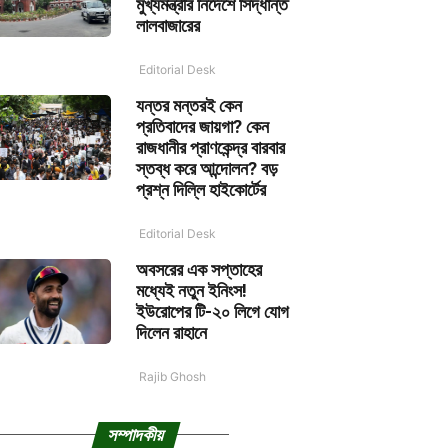
মুখ্যমন্ত্রীর নির্দেশে সিদ্ধান্ত
লালবাজারের
Editorial Desk
যন্তর মন্তরই কেন
প্রতিবাদের জায়গা? কেন
রাজধানীর প্রাণকেন্দ্র বারবার
স্তব্ধ করে আন্দোলন? বড়
প্রশ্ন দিল্লি হাইকোর্টের
Editorial Desk
অবসরের এক সপ্তাহের
মধ্যেই নতুন ইনিংস!
ইউরোপের টি-২০ লিগে যোগ
দিলেন রাহানে
Rajib Ghosh
সম্পাদকীয়