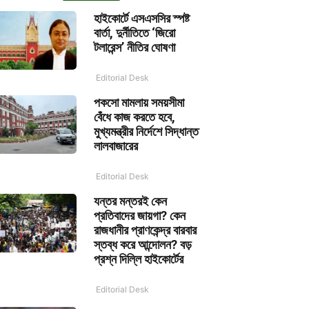
হাইকোর্টে এসএসসির স্পষ্ট
বার্তা, দুর্নীতিতে ‘জিরো
টলারেন্স’ নীতির ঘোষণা
Editorial Desk
পকসো মামলায় সময়সীমা
বেঁধে কাজ করতে হবে,
মুখ্যমন্ত্রীর নির্দেশে সিদ্ধান্ত
লালবাজারের
Editorial Desk
যন্তর মন্তরই কেন
প্রতিবাদের জায়গা? কেন
রাজধানীর প্রাণকেন্দ্র বারবার
স্তব্ধ করে আন্দোলন? বড়
প্রশ্ন দিল্লি হাইকোর্টের
Editorial Desk