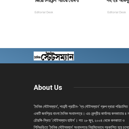
‘জিরো টলারেন্স’ নীতির ঘোষণা
সহ ২৪ অভিযু
Editorial Desk
Editorial Desk
About Us
'দৈনিক স্টেটসম্যান', শতাব্দী প্রাচীন- 'দ্য স্টেটসম্যান' গ্রুপ দ্বারা পরিচালিত
একটি জনপ্রিয় বাংলা দৈনিক সংবাদপত্র। এর কেন্দ্রীয় কার্যালয় কলকাতার ৪ 
চৌরঙ্গি-স্থিত 'স্টেটসম্যান হাউস'। গত ২৮ জুন, ২০০৪ থেকে কলকাতা ও
শিলিগুড়িতে 'দৈনিক স্টেটসম্যান' সংবাদপত্র নিয়মিতভাবে প্রকাশিত হয়ে চল