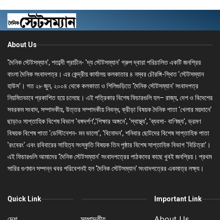
About Us
'দৈনিক স্টেটসম্যান', শতাব্দী প্রাচীন- 'দ্য স্টেটসম্যান' গ্রুপ দ্বারা পরিচালিত একটি জনপ্রিয়
বাংলা দৈনিক সংবাদপত্র। এর কেন্দ্রীয় কার্যালয় কলকাতার ৪ নম্বর চৌরঙ্গি-স্থিত 'স্টেটসম্যান
হাউস'। গত ২৮ জুন, ২০০৪ থেকে কলকাতা ও শিলিগুড়িতে 'দৈনিক স্টেটসম্যান' সংবাদপত্র
নিয়মিতভাবে প্রকাশিত হয়ে চলেছে। এই পত্রিকার বিশেষ ফিচারগুলি হল– রাজ্য, দেশ ও বিদেশের
সবরকম সংবাদ, সম্পাদকীয়, উত্তর সম্পাদকীয় নিবন্ধ, ক্রীড়া বিষয়ক দৈনিক পাতা 'খেলার ময়দানে'
ছাড়াও সাপ্তাহিক বিশেষ বিভাগ 'বঙ্গদর্পণ','শিক্ষার অঙ্গনে', 'স্বাস্থ্য', 'ব্যবসা- বাণিজ্য', ভ্রমণ
বিষয়ক বিশেষ পাতা 'ডেস্টিনেশন- মন ভালো', 'বিনোদন', শনিবার ছোটদের বিশেষ সাপ্তাহিক পাতা
'রংবেরং' এবং রবিবারের সাহিত্য সংস্কৃতি বিষয়ক তিন পৃষ্ঠার বিশেষ সাপ্তাহিক বিভাগ 'বিচিত্রা'।
এই ফিচারগুলি আমাদের 'দৈনিক স্টেটসম্যান' সংবাদপত্রের পাঠকদের কাছে খুবই জনপ্রিয়। প্রথম
সারির গুণমান সম্পন্ন খবর পরিবেশনই হল 'দৈনিক স্টেটসম্যান' সংবাদপত্রের একমাত্র লক্ষ্য।
Quick Link
Important Link
দেশ
সম্পাদকীয়
About Us