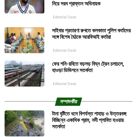
নিয়ে সরব প্রাক্তন অধিনায়ক
Editorial Desk
সাইবার প্রতারণা রুখতে কলকাতা পুলিশ কর্তাদের
সঙ্গে বিশেষ বৈঠকে আরবিআই কর্তারা
Editorial Desk
ফের শনি-রবিতে বড়সড় বিঘ্ন ট্রেন চলাচলে,
হাওড়া ডিভিশনে সতর্কতা
Editorial Desk
সম্পাদকীয়
টানা বৃষ্টিতে ধসে বিপর্যস্ত পাহাড় ও উত্তরবঙ্গ:
বিচ্ছিন্ন একাধিক গ্রাম, নদী প্লাবিত হওয়ার
সতর্কতা