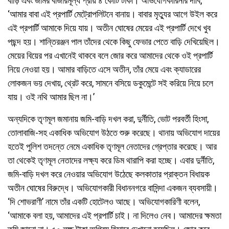
বাড়ি এবং জমির বাজারমূল্য প্রায় ৪ কোটি টাকা। অভিযোগকারিনীর দাবি,
‘আমার বাবা এই প্রপার্টি মেট্রোপলিটনে বানায়। বাবার মৃত্যুর আগে উইল করে
এই প্রপার্টি আমাকে দিয়ে যায়। অতীন ঘোষের মেয়ের এই প্রপার্টি দেখে খুব
পছন্দ হয়। শান্তিরঞ্জন পাল তাঁদের থেকে কিছু ফেভার পেতে বাড়ি দেখিয়েছিল।
মেয়ের বিয়ের পর এখানেই থাকবে বলে জোর করে আমাদের থেকে ওই প্রপার্টি
নিয়ে নেওয়া হয়। আমার বাড়িতে এসে অতীন, তাঁর মেয়ে এবং ক্যাডারের
লোকজন ভয় দেখায়, থ্রেট করে, সামনে বসিয়ে ডকুমেন্টে সই করিয়ে নিয়ে চলে
যায়। ওই নথি আমার ছিল না।’
অন্যদিকে তৃণমূল জমানায় জমি-বাড়ি দখল করা, দুর্নীতি, ভোট পরবর্তী হিংসা,
তোলাবাজি-সহ একাধিক অভিযোগ উঠতে শুরু করেছে। থানায় অভিযোগ দায়ের
হতেই পুলিশ তদন্তে নেমে একাধিক তৃণমূল নেতাদের গ্রেপ্তার করেছে। আর
তা থেকেই তৃণমূল নেতাদের লক্ষ্য করে ডিম থারাপি করা হচ্ছে। এবার দুর্নীতি,
জমি-বাড়ি দখল করে নেওয়ার অভিযোগ উঠেছে কলকাতার প্রাক্তন বিধায়ক
অতীন ঘোষের বিরুদ্ধে। অভিযোগকারী বিধাননগরে বাসিন্দা একজন ব্যবসায়ী।
‘দি শোভরাণী’ নামে তাঁর একটি হোটেলও আছে। অভিযোগকারিণী বলেন,
‘আমাকে বলা হয়, আমাদের এই প্রপার্টি চাই। না দিলেও নেব। আমাদের ক্ষমতা