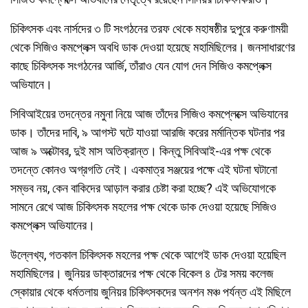
চিকিৎসক এবং নার্সদের ৩ টি সংগঠনের তরফ থেকে মহাষষ্ঠীর দুপুরে করুণাময়ী
থেকে সিজিও কমপ্লেক্স অবধি ডাক দেওয়া হয়েছে মহামিছিলের। জনসাধারণের
কাছে চিকিৎসক সংগঠনের আর্জি, তাঁরাও যেন যোগ দেন সিজিও কমপ্লেক্স
অভিযানে।
সিবিআইয়ের তদন্তের নমুনা নিয়ে আজ তাঁদের সিজিও কমপ্লেক্সে অভিযানের
ডাক। তাঁদের দাবি, ৯ আগস্ট ঘটে যাওয়া আরজি করের মর্মান্তিক ঘটনার পর
আজ ৯ অক্টোবর, দুই মাস অতিক্রান্ত। কিন্তু সিবিআই-এর পক্ষ থেকে
তদন্তে কোনও অগ্রগতি নেই। একমাত্র সঞ্জয়ের পক্ষে এই ঘটনা ঘটানো
সম্ভব নয়, কেন বাকিদের আড়াল করার চেষ্টা করা হচ্ছে? এই অভিযোগকে
সামনে রেখে আজ চিকিৎসক মহলের পক্ষ থেকে ডাক দেওয়া হয়েছে সিজিও
কমপ্লেক্স অভিযানের।
উল্লেখ্য, গতকাল চিকিৎসক মহলের পক্ষ থেকে আগেই ডাক দেওয়া হয়েছিল
মহামিছিলের। জুনিয়র ডাক্তারদের পক্ষ থেকে বিকেল ৪ টের সময় কলেজ
স্কোয়ার থেকে ধর্মতলায় জুনিয়র চিকিৎসকদের অনশন মঞ্চ পর্যন্ত এই মিছিলে