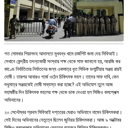
গত সোমবার শিয়ালদহ আদালতে মুখবন্ধ খামে চার্জশিট জমা দেয় সিবিআই।
সেখানে কেন্দ্রীয় তদন্তকারী সংস্থার পক্ষ থেকে সাফ জানানো হয়, আরজি কর
কাণ্ডে নির্যাতিতার নির্যাতনের জন্য একমাত্র ধৃত সিভিক ভলান্টিয়ার সঞ্জয় রায়ই
দোষী। তারপর আবারও গর্জে ওঠেন চিকিৎসক মহল। তাদের সাফ দাবি, কেন
শুধুমাত্র সঞ্জয়কেই দোষী সাব্যস্ত করা হচ্ছে? এই অভিযোগ তুলে আজ
মহাষষ্ঠীর দিন চিকিৎসক মহলের পক্ষ থেকে ডাক দেওয়া হল সিজিও কমপ্লেক্স
অভিযানের।
২০ সেপ্টেম্বর প্রথম সিবিআই দপ্তরের ঘেরাও অভিযানে নামেন চিকিৎসকরা।
সেই দিনের অভিযানের নেতৃত্বে ছিলেন জুনিয়র চিকিৎসকরা। আজ ৯ অক্টোবর
সিজিও কমপ্লেক্সে অভিযানের নেতৃত্বে রয়েছেন সিনিয়র চিকিৎসকরাও।