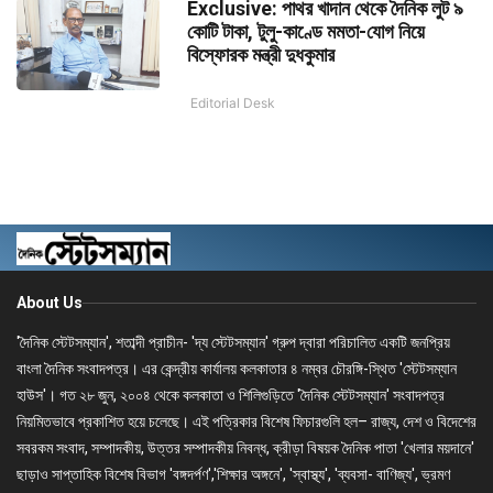
Exclusive: পাথর খাদান থেকে দৈনিক লুট ৯
কোটি টাকা, টুলু-কাণ্ডে মমতা-যোগ নিয়ে
বিস্ফোরক মন্ত্রী দুধকুমার
Editorial Desk
About Us
'দৈনিক স্টেটসম্যান', শতাব্দী প্রাচীন- 'দ্য স্টেটসম্যান' গ্রুপ দ্বারা পরিচালিত একটি জনপ্রিয়
বাংলা দৈনিক সংবাদপত্র। এর কেন্দ্রীয় কার্যালয় কলকাতার ৪ নম্বর চৌরঙ্গি-স্থিত 'স্টেটসম্যান
হাউস'। গত ২৮ জুন, ২০০৪ থেকে কলকাতা ও শিলিগুড়িতে 'দৈনিক স্টেটসম্যান' সংবাদপত্র
নিয়মিতভাবে প্রকাশিত হয়ে চলেছে। এই পত্রিকার বিশেষ ফিচারগুলি হল– রাজ্য, দেশ ও বিদেশের
সবরকম সংবাদ, সম্পাদকীয়, উত্তর সম্পাদকীয় নিবন্ধ, ক্রীড়া বিষয়ক দৈনিক পাতা 'খেলার ময়দানে'
ছাড়াও সাপ্তাহিক বিশেষ বিভাগ 'বঙ্গদর্পণ','শিক্ষার অঙ্গনে', 'স্বাস্থ্য', 'ব্যবসা- বাণিজ্য', ভ্রমণ