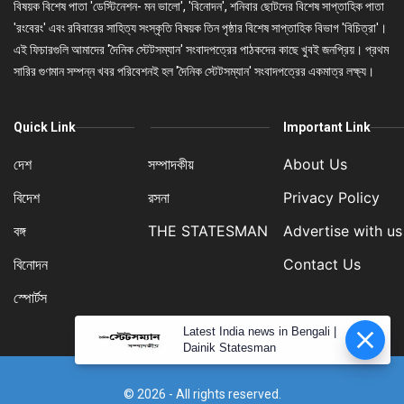
বিষয়ক বিশেষ পাতা 'ডেস্টিনেশন- মন ভালো', 'বিনোদন', শনিবার ছোটদের বিশেষ সাপ্তাহিক পাতা
'রংবেরং' এবং রবিবারের সাহিত্য সংস্কৃতি বিষয়ক তিন পৃষ্ঠার বিশেষ সাপ্তাহিক বিভাগ 'বিচিত্রা'।
এই ফিচারগুলি আমাদের 'দৈনিক স্টেটসম্যান' সংবাদপত্রের পাঠকদের কাছে খুবই জনপ্রিয়। প্রথম
সারির গুণমান সম্পন্ন খবর পরিবেশনই হল 'দৈনিক স্টেটসম্যান' সংবাদপত্রের একমাত্র লক্ষ্য।
Quick Link
Important Link
দেশ
সম্পাদকীয়
About Us
বিদেশ
রসনা
Privacy Policy
বঙ্গ
THE STATESMAN
Advertise with us
বিনোদন
Contact Us
স্পোর্টস
Latest India news in Bengali |
Dainik Statesman
© 2026 - All rights reserved.