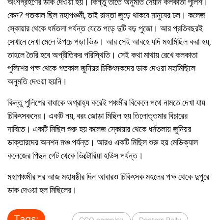
অংশগ্রহণের ডাক দেওয়া হয়। কিন্তু তাতে অনুমতি দেয়নি কলকাতা পুলিশ।
কেন? গতকাল ছিল মহাপঞ্চমী, তাই রাস্তা জুড়ে থাকবে মানুষের ঢল। কলেজ
স্কোয়ার থেকে ধর্মতলা পর্যন্ত যেতে পড়ে দুটি বড় পুজো। আর প্রতিবছরই
সেখানে দেখা মেলে উপচে পড়া ভিড়। আর সেই আবহে যদি মহামিছিল করা হয়,
তাহলে তৈরি হবে অপ্রীতিকর পরিস্থিতি। সেই কথা মাথায় রেখে কলকাতা
পুলিশের পক্ষ থেকে গতকাল জুনিয়র চিকিৎসকদের ডাক দেওয়া মহামিছিলে
অনুমতি দেওয়া হয়নি।
কিন্তু পুলিশের বাধাকে অগ্রাহ্য করেই পঞ্চমীর বিকেলে পথে নামতে দেখা যায়
চিকিৎসকদের। একটি নয়, বরং জোড়া মিছিল হয় তিলোত্তমার বিচারের
দাবিতে। একটি মিছিল শুরু হয় কলেজ স্কোয়ার থেকে ধর্মতলায় জুনিয়র
ডাক্তারদের অনশন মঞ্চ পর্যন্ত। আরও একটি মিছিল শুরু হয় মেডিক্যাল
কলেজের পিছন গেট থেকে ভিক্টোরিয়া হাউস পর্যন্ত।
মহাপঞ্চমীর পর আজ মহাষষ্ঠীর দিন আবারও চিকিৎসক মহলের পক্ষ থেকে দুপুরে
ডাক দেওয়া হল মিছিলের।
Tags:
CGO complex
Doctors Rally