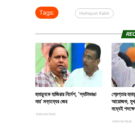
Tags:
Humayun Kabir
RE
হুমায়ুনকে হাজিরার নির্দেশ, ‘স্যাটাভাঙা
গ্রেপ্তার হুম
মার’ মন্তব্যের জের
আয়োজক, মুখ্যম
মধ্যেই পদক্ষ
Editorial Desk
Editorial Desk