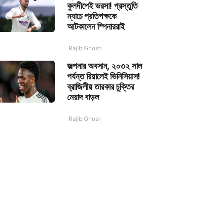
কুলদীপেই ভরসা! প্রস্তুতি
ম্যাচে প্রতিপক্ষকে
আটকালেন স্পিনাররাই
Rajib Ghosh
জল্পনার অবসান, ২০৩২ সাল
পর্যন্ত রিয়ালেই ভিনিসিয়াস!
ব্রাজিলীয় তারকার চুক্তির
মেয়াদ বাড়ল
Rajib Ghosh