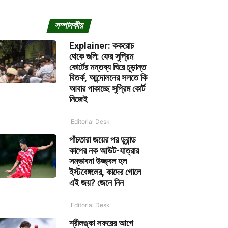
সম্পাদকীয়
Explainer: ককরোচ
থেকে গুলি: ফের সুপ্রিম
কোর্টের মন্তব্য ঘিরে চূড়ান্ত
বিতর্ক, আন্দোলনের সলতে কি
আবার পাকাচ্ছে সুপ্রিম কোর্ট
নিজেই
Editorial Desk
পাঁচতারা জয়ের পর ডুরান্ড
কাপের নক আউট-যাত্রার
সম্ভাবনা উজ্জ্বল হল
ইস্টবেঙ্গলের, কাদের গোলে
এই জয়? জেনে নিন
Editorial Desk
শ্রীলঙ্কা সফরের আগে