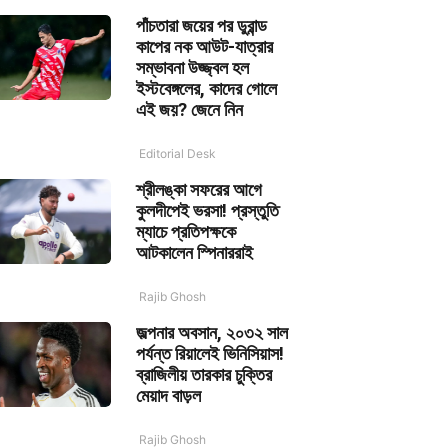
পাঁচতারা জয়ের পর ডুরান্ড
কাপের নক আউট-যাত্রার
সম্ভাবনা উজ্জ্বল হল
ইস্টবেঙ্গলের, কাদের গোলে
এই জয়? জেনে নিন
Editorial Desk
শ্রীলঙ্কা সফরের আগে
কুলদীপেই ভরসা! প্রস্তুতি
ম্যাচে প্রতিপক্ষকে
আটকালেন স্পিনাররাই
Rajib Ghosh
জল্পনার অবসান, ২০৩২ সাল
পর্যন্ত রিয়ালেই ভিনিসিয়াস!
ব্রাজিলীয় তারকার চুক্তির
মেয়াদ বাড়ল
Rajib Ghosh