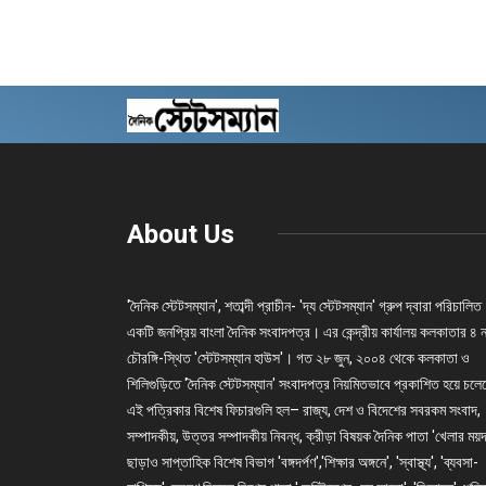
About Us
'দৈনিক স্টেটসম্যান', শতাব্দী প্রাচীন- 'দ্য স্টেটসম্যান' গ্রুপ দ্বারা পরিচালিত
একটি জনপ্রিয় বাংলা দৈনিক সংবাদপত্র। এর কেন্দ্রীয় কার্যালয় কলকাতার ৪ 
চৌরঙ্গি-স্থিত 'স্টেটসম্যান হাউস'। গত ২৮ জুন, ২০০৪ থেকে কলকাতা ও
শিলিগুড়িতে 'দৈনিক স্টেটসম্যান' সংবাদপত্র নিয়মিতভাবে প্রকাশিত হয়ে চল
এই পত্রিকার বিশেষ ফিচারগুলি হল– রাজ্য, দেশ ও বিদেশের সবরকম সংবাদ,
সম্পাদকীয়, উত্তর সম্পাদকীয় নিবন্ধ, ক্রীড়া বিষয়ক দৈনিক পাতা 'খেলার ময়দ
ছাড়াও সাপ্তাহিক বিশেষ বিভাগ 'বঙ্গদর্পণ','শিক্ষার অঙ্গনে', 'স্বাস্থ্য', 'ব্যবসা-