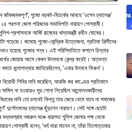
জাঁকজমকপূর্ণ’, পুজো বয়কট-বিতর্কের আবহে ‘ওপেন চ্যালেঞ্জ’
র ২৪ পরগনা জেলা পরিষদের সভাধিপতি নারায়ণ গোস্বামী।
লিশ-প্রশাসনকে আর্জি রাজ্যের খাদ্যমন্ত্রী রথীন ঘোষের।
টা পড়েছে। কমেছে পুজো-কেন্দ্রিক উত্তেজনা, প্রতিমা শিল্পীদের
 উধাও হয়েছে পুজোর গন্ধ। এই পরিস্থিতিতে কপালে চিন্তার
 অর্থের জোয়ার আসে কেবল উৎসবকে কেন্দ্র করেই। অত্যন্ত
্ত্রী মমতা বন্দোপাধ্যায় জানিয়েছিলেন, ‘এবার উৎসবে ফিরুন’।
াল্টা বিরোধী শিবির দাবি করেছিল, আরজি কর কাণ্ডের প্রতিবাদে
সামিল না হওয়ারও সুর শোনা গিয়েছিল আন্দোলনকারীদের
িচারের দাবি তো চলবেই কিন্তু তার জেরে থেমে যাবে না সমাজের
্ণ’ দুর্গোৎসবের চ্যালেঞ্জ ছুঁড়লেন নারায়ণ। সেই সঙ্গে ছোটো
র মধ্যমগ্রাম নজরুল মঞ্চে বারাসত পুলিশ জেলার পক্ষ থেকে
ায়ণ গোস্বামী বলেন, ‘ধর্ম যারা মানেন না, তাঁরা তিলোত্তমার