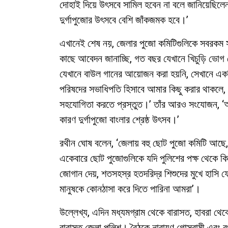
দোহাই দিয়ে উৎসবে সামিল হবেন না বলে জানিয়েছিল
দুর্গাপুজোর উৎসবে বেশি জাঁকজমক হবে।’
এখানেই শেষ নয়, জেলার পুজো কমিটিগুলিকে সবরকম সা
কাছে আবেদন জানাচ্ছি, গত বছর যেখানে খিচুড়ি ভোগ 
যেখানে বাউল গানের আয়োজন করা হয়নি, সেখানে এক
পরিষদের সভাধিপতি হিসাবে আমার কিছু করার থাকলে
সহযোগিতা করতে প্রস্তুত।’ তাঁর আরও সংযোজন, ‘
কারণ দুর্গাপুজো বাংলার শ্রেষ্ঠ উৎসব।’
রথীন ঘোষ বলেন, ‘জেলায় বহু ছোট পুজো কমিটি আছে,
একেবারে ছোট পুজোগুলিকে যদি পুলিশের পক্ষ থেকে কি
জোগান দেয়, শতসহস্র হতদরিদ্র শিশুদের মুখে হাস
মানুষকে কোনঠাসা করে দিতে পারিনা আমরা’।
উল্লেখ্য, এদিন মধ্যমগ্রাম থেকে বারাসত, হাবরা থেকে
বারাসত জেলা পুলিশ। বৈঠকে নারায়ণ গোস্বামী এবং র