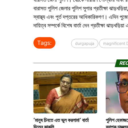
বারাসত পুলিশ জেলার পুলিশ সুপার প্রতীক্ষা ঝাড়খড়িয়া,
স্বাস্থ্য এবং পূর্ত দপ্তরের আধিকারিকগণ। এদিন পু
দায়িত্ব সম্পর্কে বিশেষ বার্তা দেন প্রতীক্ষা ঝাড়খড়িয়
Tags:
durgapuja
magnificent 
RE
‘মানুষ চিনতে এত ভুল করলাম!’ বার্তা
পুলিশ হেফাজতে
দিলেন কাকলি
ব্যাপক চাঞ্চল