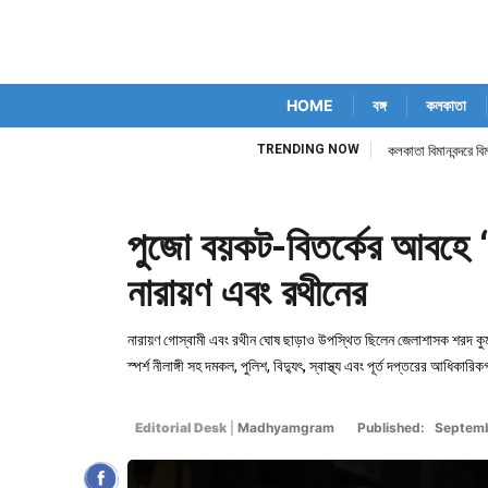
HOME
বঙ্গ
কলকাতা
TRENDING NOW
কলকাতা বিমানবন্দরে ব
পুজো বয়কট-বিতর্কের আবহে ‘জা
নারায়ণ এবং রথীনের
নারায়ণ গোস্বামী এবং রথীন ঘোষ ছাড়াও উপস্থিত ছিলেন জেলাশাসক শরদ কুমার দ
স্পর্শ নীলাঙ্গী সহ দমকল, পুলিশ, বিদ্যুৎ, স্বাস্থ্য এবং পূর্ত দপ্তরের আধিকার
Editorial Desk
|
Madhyamgram
Published: Septem