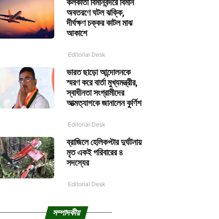
কলকাতা বিমানবন্দরে বিমান
অবতরণে ঘটল ঝক্কি,
দীর্ঘক্ষণ চক্কর কাটল মাঝ
আকাশে
Editorial Desk
ভারত ছাড়ো আন্দোলনকে
স্মরণ করে বার্তা মুখ্যমন্ত্রীর,
স্বাধীনতা সংগ্রামীদের
আত্মত্যাগকে জানালেন কুর্ণিশ
Editorial Desk
ব্রাজিলে হেলিকপ্টার দুর্ঘটনায়
মৃত একই পরিবারের ৪
সদস্যের
Editorial Desk
সম্পাদকীয়