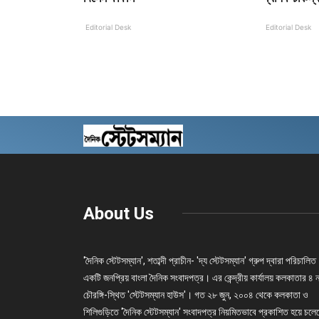
Editorial Desk
Editorial Desk
About Us
'দৈনিক স্টেটসম্যান', শতাব্দী প্রাচীন- 'দ্য স্টেটসম্যান' গ্রুপ দ্বারা পরিচালিত
একটি জনপ্রিয় বাংলা দৈনিক সংবাদপত্র। এর কেন্দ্রীয় কার্যালয় কলকাতার ৪ 
চৌরঙ্গি-স্থিত 'স্টেটসম্যান হাউস'। গত ২৮ জুন, ২০০৪ থেকে কলকাতা ও
শিলিগুড়িতে 'দৈনিক স্টেটসম্যান' সংবাদপত্র নিয়মিতভাবে প্রকাশিত হয়ে চল