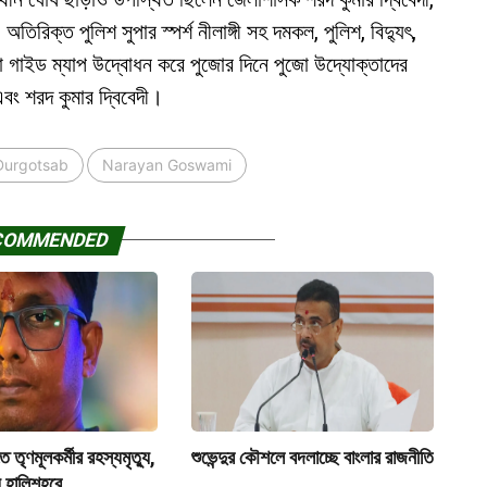
 অতিরিক্ত পুলিশ সুপার স্পর্শ নীলাঙ্গী সহ দমকল, পুলিশ, বিদ্যুৎ,
জো গাইড ম্যাপ উদ্বোধন করে পুজোর দিনে পুজো উদ্যোক্তাদের
া এবং শরদ কুমার দ্বিবেদী।
Durgotsab
Narayan Goswami
COMMENDED
 তৃণমূলকর্মীর রহস্যমৃত্যু,
শুভেন্দুর কৌশলে বদলাচ্ছে বাংলার রাজনীতি
্য হালিশহরে