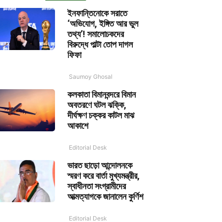
ইনফান্তিনোকে সরাতে
‘অভিযোগ, ইঙ্গিত আর ভুল
তথ্য’! সমালোচকদের
বিরুদ্ধে পাল্টা তোপ দাগল
ফিফা
Saumoy Ghosal
কলকাতা বিমানবন্দরে বিমান
অবতরণে ঘটল ঝক্কি,
দীর্ঘক্ষণ চক্কর কাটল মাঝ
আকাশে
Editorial Desk
ভারত ছাড়ো আন্দোলনকে
স্মরণ করে বার্তা মুখ্যমন্ত্রীর,
স্বাধীনতা সংগ্রামীদের
আত্মত্যাগকে জানালেন কুর্ণিশ
Editorial Desk