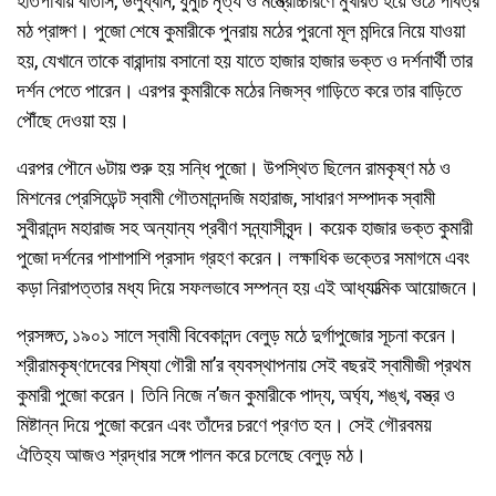
হাতপাখায় বাতাস, উলুধ্বনি, ধুনুচি নৃত্য ও মন্ত্রোচ্চারণে মুখরিত হয়ে ওঠে পবিত্র
মঠ প্রাঙ্গণ। পুজো শেষে কুমারীকে পুনরায় মঠের পুরনো মূল মন্দিরে নিয়ে যাওয়া
হয়, যেখানে তাকে বারান্দায় বসানো হয় যাতে হাজার হাজার ভক্ত ও দর্শনার্থী তার
দর্শন পেতে পারেন। এরপর কুমারীকে মঠের নিজস্ব গাড়িতে করে তার বাড়িতে
পৌঁছে দেওয়া হয়।
এরপর পৌনে ৬টায় শুরু হয় সন্ধি পুজো। উপস্থিত ছিলেন রামকৃষ্ণ মঠ ও
মিশনের প্রেসিডেন্ট স্বামী গৌতমানন্দজি মহারাজ, সাধারণ সম্পাদক স্বামী
সুবীরানন্দ মহারাজ সহ অন্যান্য প্রবীণ সন্ন্যাসীবৃন্দ। কয়েক হাজার ভক্ত কুমারী
পুজো দর্শনের পাশাপাশি প্রসাদ গ্রহণ করেন। লক্ষাধিক ভক্তের সমাগমে এবং
কড়া নিরাপত্তার মধ্য দিয়ে সফলভাবে সম্পন্ন হয় এই আধ্যাত্মিক আয়োজনে।
প্রসঙ্গত, ১৯০১ সালে স্বামী বিবেকানন্দ বেলুড় মঠে দুর্গাপুজোর সূচনা করেন।
শ্রীরামকৃষ্ণদেবের শিষ্যা গৌরী মা’র ব্যবস্থাপনায় সেই বছরই স্বামীজী প্রথম
কুমারী পুজো করেন। তিনি নিজে ন’জন কুমারীকে পাদ্য, অর্ঘ্য, শঙ্খ, বস্ত্র ও
মিষ্টান্ন দিয়ে পুজো করেন এবং তাঁদের চরণে প্রণত হন। সেই গৌরবময়
ঐতিহ্য আজও শ্রদ্ধার সঙ্গে পালন করে চলেছে বেলুড় মঠ।