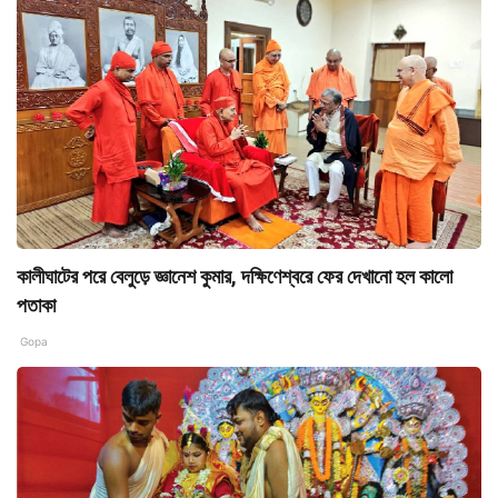
কালীঘাটের পরে বেলুড়ে জ্ঞানেশ কুমার, দক্ষিণেশ্বরে ফের দেখানো হল কালো
পতাকা
Gopa