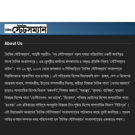
About Us
'দৈনিক স্টেটসম্যান', শতাব্দী প্রাচীন- 'দ্য স্টেটসম্যান' গ্রুপ দ্বারা পরিচালিত একটি জনপ্রিয়
বাংলা দৈনিক সংবাদপত্র। এর কেন্দ্রীয় কার্যালয় কলকাতার ৪ নম্বর চৌরঙ্গি-স্থিত 'স্টেটসম্যান
হাউস'। গত ২৮ জুন, ২০০৪ থেকে কলকাতা ও শিলিগুড়িতে 'দৈনিক স্টেটসম্যান' সংবাদপত্র
নিয়মিতভাবে প্রকাশিত হয়ে চলেছে। এই পত্রিকার বিশেষ ফিচারগুলি হল– রাজ্য, দেশ ও বিদেশের
সবরকম সংবাদ, সম্পাদকীয়, উত্তর সম্পাদকীয় নিবন্ধ, ক্রীড়া বিষয়ক দৈনিক পাতা 'খেলার ময়দানে'
ছাড়াও সাপ্তাহিক বিশেষ বিভাগ 'বঙ্গদর্পণ','শিক্ষার অঙ্গনে', 'স্বাস্থ্য', 'ব্যবসা- বাণিজ্য', ভ্রমণ
বিষয়ক বিশেষ পাতা 'ডেস্টিনেশন- মন ভালো', 'বিনোদন', শনিবার ছোটদের বিশেষ সাপ্তাহিক পাতা
'রংবেরং' এবং রবিবারের সাহিত্য সংস্কৃতি বিষয়ক তিন পৃষ্ঠার বিশেষ সাপ্তাহিক বিভাগ 'বিচিত্রা'।
এই ফিচারগুলি আমাদের 'দৈনিক স্টেটসম্যান' সংবাদপত্রের পাঠকদের কাছে খুবই জনপ্রিয়। প্রথম
সারির গুণমান সম্পন্ন খবর পরিবেশনই হল 'দৈনিক স্টেটসম্যান' সংবাদপত্রের একমাত্র লক্ষ্য।