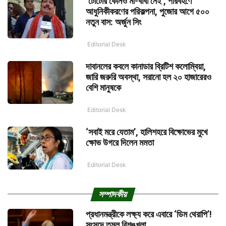
‘টোটোর কোনও মা-বাবা নেই’, পরিবহণে
আধুনিকীকরণের পরিকল্পনা, পুজোর আগে ৫০০
নতুন বাস: অর্জুন সিং
Editorial Desk
দাবানলের কবলে কানাডার ব্রিটিশ কলোম্বিয়া,
জারি জরুরি অবস্থা, সরানো হল ২০ হাজারেরও
বেশি মানুষকে
Editorial Desk
‘সবাই মরে যেতাম’, হালিশহরে বিক্ষোভের মুখে
ক্ষোভ উগরে দিলেন মমতা
Editorial Desk
সম্পাদকীয়
প্রধানমন্ত্রীকে লক্ষ্য করে এবারে ‘ডিম থেরাপি’!
সংসদে তুমুল বিশৃঙ্খলা