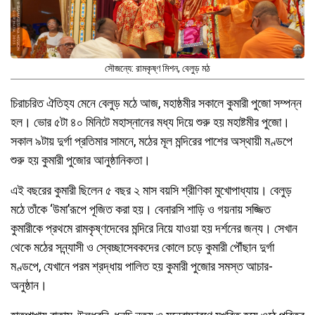
সৌজন্যে: রামকৃষ্ণ মিশন, বেলুড় মঠ
চিরাচরিত ঐতিহ্য মেনে বেলুড় মঠে আজ, মহাষ্ঠমীর সকালে কুমারী পুজো সম্পন্ন
হল। ভোর ৫টা ৪০ মিনিটে মহাস্নানের মধ্য দিয়ে শুরু হয় মহাষ্টমীর পুজো।
সকাল ৯টায় দুর্গা প্রতিমার সামনে, মঠের মূল মন্দিরের পাশের অস্থায়ী মণ্ডপে
শুরু হয় কুমারী পুজোর আনুষ্ঠানিকতা।
এই বছরের কুমারী ছিলেন ৫ বছর ২ মাস বয়সি শ্রীণিকা মুখোপাধ্যায়। বেলুড়
মঠে তাঁকে ‘উমা’রূপে পূজিত করা হয়। বেনারসি শাড়ি ও গয়নায় সজ্জিত
কুমারীকে প্রথমে রামকৃষ্ণদেবের মন্দিরে নিয়ে যাওয়া হয় দর্শনের জন্য। সেখান
থেকে মঠের সন্ন্যাসী ও স্বেচ্ছাসেবকদের কোলে চড়ে কুমারী পৌঁছান দুর্গা
মণ্ডপে, যেখানে পরম শ্রদ্ধায় পালিত হয় কুমারী পুজোর সমস্ত আচার-
অনুষ্ঠান।