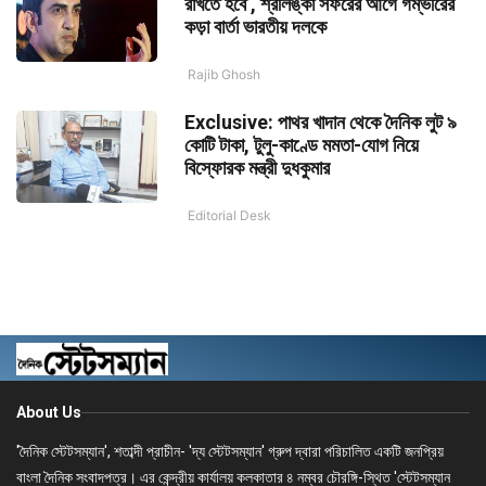
রাখতে হবে’, শ্রীলঙ্কা সফরের আগে গম্ভীরের
কড়া বার্তা ভারতীয় দলকে
Rajib Ghosh
Exclusive: পাথর খাদান থেকে দৈনিক লুট ৯
কোটি টাকা, টুলু-কাণ্ডে মমতা-যোগ নিয়ে
বিস্ফোরক মন্ত্রী দুধকুমার
Editorial Desk
About Us
'দৈনিক স্টেটসম্যান', শতাব্দী প্রাচীন- 'দ্য স্টেটসম্যান' গ্রুপ দ্বারা পরিচালিত একটি জনপ্রিয়
বাংলা দৈনিক সংবাদপত্র। এর কেন্দ্রীয় কার্যালয় কলকাতার ৪ নম্বর চৌরঙ্গি-স্থিত 'স্টেটসম্যান