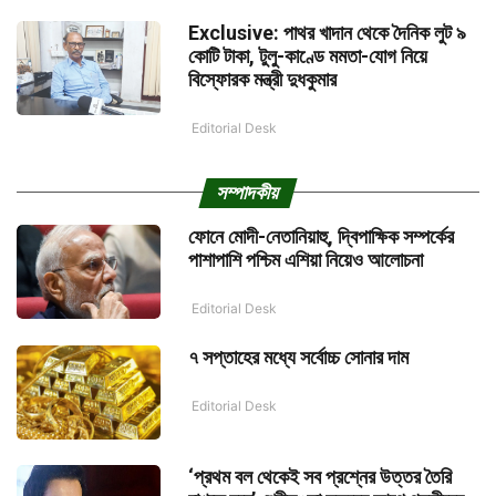
Exclusive: পাথর খাদান থেকে দৈনিক লুট ৯
কোটি টাকা, টুলু-কাণ্ডে মমতা-যোগ নিয়ে
বিস্ফোরক মন্ত্রী দুধকুমার
Editorial Desk
সম্পাদকীয়
ফোনে মোদী-নেতানিয়াহু, দ্বিপাক্ষিক সম্পর্কের
পাশাপাশি পশ্চিম এশিয়া নিয়েও আলোচনা
Editorial Desk
৭ সপ্তাহের মধ্যে সর্বোচ্চ সোনার দাম
Editorial Desk
‘প্রথম বল থেকেই সব প্রশ্নের উত্তর তৈরি