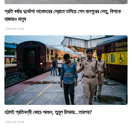
প্রতি বর্ষায় দুর্ভোগ! দামোদরের স্রোতে তলিয়ে গেল বানপুরের সেতু, বিপাকে
হাজারও মানুষ
Editorial Desk
হঠাৎই প্রতিবন্ধী কোচে আগুন, তুমুল চিৎকার…তারপর?
Editorial Desk