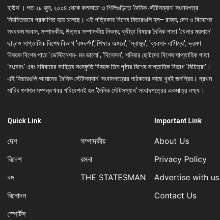
হাউস'। গত ২৮ জুন, ২০০৪ থেকে কলকাতা ও শিলিগুড়িতে 'দৈনিক স্টেটসম্যান' সংবাদপত্র
নিয়মিতভাবে প্রকাশিত হয়ে চলেছে। এই পত্রিকার বিশেষ ফিচারগুলি হল– রাজ্য, দেশ ও বিদেশের
সবরকম সংবাদ, সম্পাদকীয়, উত্তর সম্পাদকীয় নিবন্ধ, ক্রীড়া বিষয়ক দৈনিক পাতা 'খেলার ময়দানে'
ছাড়াও সাপ্তাহিক বিশেষ বিভাগ 'বঙ্গদর্পণ','শিক্ষার অঙ্গনে', 'স্বাস্থ্য', 'ব্যবসা- বাণিজ্য', ভ্রমণ
বিষয়ক বিশেষ পাতা 'ডেস্টিনেশন- মন ভালো', 'বিনোদন', শনিবার ছোটদের বিশেষ সাপ্তাহিক পাতা
'রংবেরং' এবং রবিবারের সাহিত্য সংস্কৃতি বিষয়ক তিন পৃষ্ঠার বিশেষ সাপ্তাহিক বিভাগ 'বিচিত্রা'।
এই ফিচারগুলি আমাদের 'দৈনিক স্টেটসম্যান' সংবাদপত্রের পাঠকদের কাছে খুবই জনপ্রিয়। প্রথম
সারির গুণমান সম্পন্ন খবর পরিবেশনই হল 'দৈনিক স্টেটসম্যান' সংবাদপত্রের একমাত্র লক্ষ্য।
Quick Link
Important Link
দেশ
সম্পাদকীয়
About Us
বিদেশ
রসনা
Privacy Policy
বঙ্গ
THE STATESMAN
Advertise with us
বিনোদন
Contact Us
স্পোর্টস