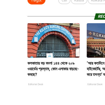
CBI
Kasba
Kolkata P
RE
কলকাতায় বড় বদল! ১৪৪ থেকে ২০৯
‘আর কতদিনে 
ওয়ার্ডের প্রস্তাব, কোন এলাকায় বাড়ছে-
হাইকোর্টের, 
কমছে?
করে তদন্ত’ ভা
Editorial Desk
Editorial Desk