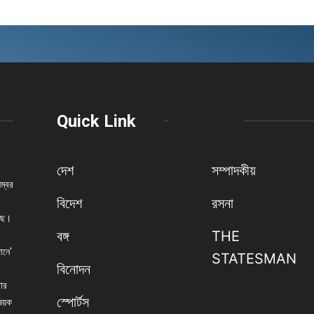
Quick Link
দেশ
সম্পাদকীয়
নম্বর
বিদেশ
রসনা
েছে।
বঙ্গ
THE
ানে'
STATESMAN
বিনোদন
বার
স্পোর্টস
িষয়ক