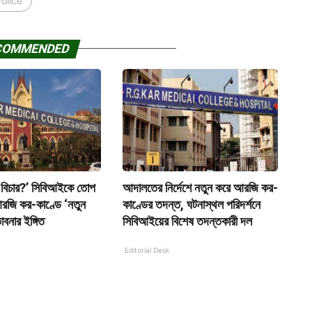
olice
COMMENDED
বিচার?’ সিবিআইকে তোপ
আদালতের নির্দেশে নতুন করে আরজি কর-
আরজি কর-কাণ্ডে ‘নতুন
কাণ্ডের তদন্ত, ঘটনাস্থল পরিদর্শনে
বনার ইঙ্গিত
সিবিআইয়ের বিশেষ তদন্তকারী দল
Editorial Desk