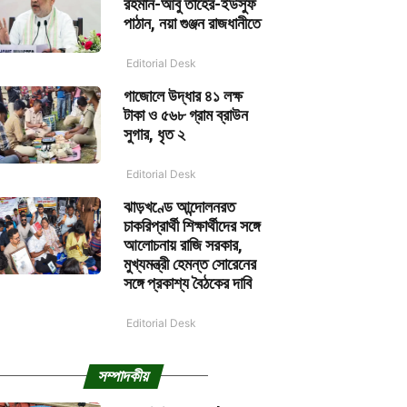
রহমান-আবু তাহের-ইউসুফ
পাঠান, নয়া গুঞ্জন রাজধানীতে
Editorial Desk
গাজোলে উদ্ধার ৪১ লক্ষ
টাকা ও ৫৬৮ গ্রাম ব্রাউন
সুগার, ধৃত ২
Editorial Desk
ঝাড়খণ্ডে আন্দোলনরত
চাকরিপ্রার্থী শিক্ষার্থীদের সঙ্গে
আলোচনায় রাজি সরকার,
মুখ্যমন্ত্রী হেমন্ত সোরেনের
সঙ্গে প্রকাশ্য বৈঠকের দাবি
Editorial Desk
সম্পাদকীয়