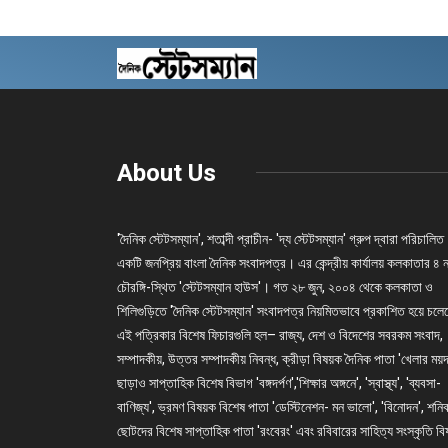
About Us
'দৈনিক স্টেটসম্যান', শতাব্দী প্রাচীন- 'দ্য স্টেটসম্যান' গ্রুপ দ্বারা পরিচালিত
একটি জনপ্রিয় বাংলা দৈনিক সংবাদপত্র। এর কেন্দ্রীয় কার্যালয় কলকাতার ৪ 
চৌরঙ্গি-স্থিত 'স্টেটসম্যান হাউস'। গত ২৮ জুন, ২০০৪ থেকে কলকাতা ও
শিলিগুড়িতে 'দৈনিক স্টেটসম্যান' সংবাদপত্র নিয়মিতভাবে প্রকাশিত হয়ে চল
এই পত্রিকার বিশেষ ফিচারগুলি হল– রাজ্য, দেশ ও বিদেশের সবরকম সংবাদ,
সম্পাদকীয়, উত্তর সম্পাদকীয় নিবন্ধ, ক্রীড়া বিষয়ক দৈনিক পাতা 'খেলার ময়দ
ছাড়াও সাপ্তাহিক বিশেষ বিভাগ 'বঙ্গদর্পণ','শিক্ষার অঙ্গনে', 'স্বাস্থ্য', 'ব্যবসা-
বাণিজ্য', ভ্রমণ বিষয়ক বিশেষ পাতা 'ডেস্টিনেশন- মন ভালো', 'বিনোদন', শনি
ছোটদের বিশেষ সাপ্তাহিক পাতা 'রংবেরং' এবং রবিবারের সাহিত্য সংস্কৃতি ব