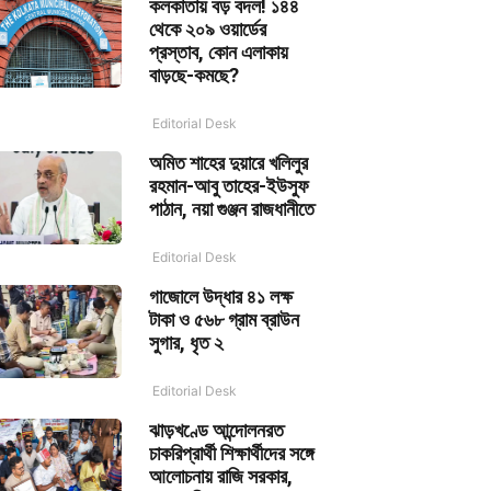
কলকাতায় বড় বদল! ১৪৪
থেকে ২০৯ ওয়ার্ডের
প্রস্তাব, কোন এলাকায়
বাড়ছে-কমছে?
Editorial Desk
অমিত শাহের দুয়ারে খলিলুর
রহমান-আবু তাহের-ইউসুফ
পাঠান, নয়া গুঞ্জন রাজধানীতে
Editorial Desk
গাজোলে উদ্ধার ৪১ লক্ষ
টাকা ও ৫৬৮ গ্রাম ব্রাউন
সুগার, ধৃত ২
Editorial Desk
ঝাড়খণ্ডে আন্দোলনরত
চাকরিপ্রার্থী শিক্ষার্থীদের সঙ্গে
আলোচনায় রাজি সরকার,