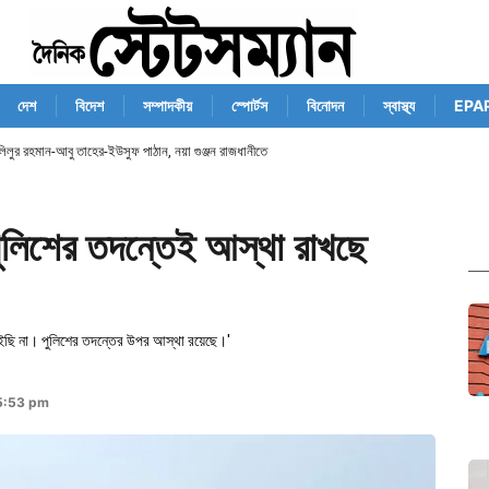
দেশ
বিদেশ
সম্পাদকীয়
স্পোর্টস
বিনোদন
স্বাস্থ্য
EPA
িলুর রহমান-আবু তাহের-ইউসুফ পাঠান, নয়া গুঞ্জন রাজধানীতে
ুলিশের তদন্তেই আস্থা রাখছে
াইছি না। পুলিশের তদন্তের উপর আস্থা রয়েছে।'
5:53 pm