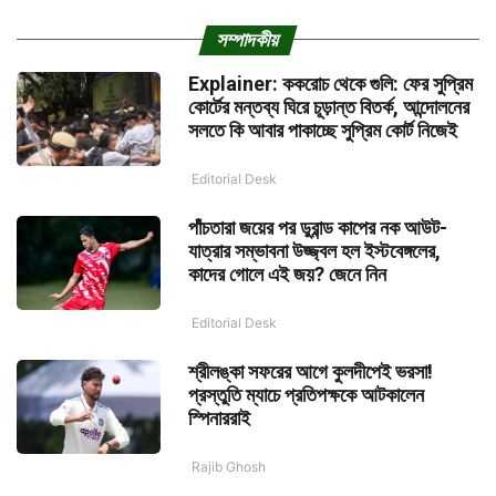
সম্পাদকীয়
Explainer: ককরোচ থেকে গুলি: ফের সুপ্রিম
কোর্টের মন্তব্য ঘিরে চূড়ান্ত বিতর্ক, আন্দোলনের
সলতে কি আবার পাকাচ্ছে সুপ্রিম কোর্ট নিজেই
Editorial Desk
পাঁচতারা জয়ের পর ডুরান্ড কাপের নক আউট-
যাত্রার সম্ভাবনা উজ্জ্বল হল ইস্টবেঙ্গলের,
কাদের গোলে এই জয়? জেনে নিন
Editorial Desk
শ্রীলঙ্কা সফরের আগে কুলদীপেই ভরসা!
প্রস্তুতি ম্যাচে প্রতিপক্ষকে আটকালেন
স্পিনাররাই
Rajib Ghosh