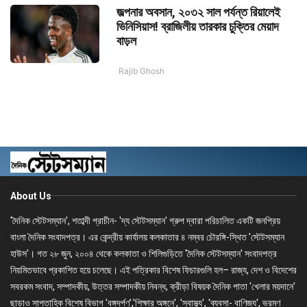
জল্পনার অবসান, ২০৩২ সাল পর্যন্ত রিয়ালেই
ভিনিসিয়াস! ব্রাজিলীয় তারকার চুক্তির মেয়াদ
বাড়ল
Rajib Ghosh
About Us
'দৈনিক স্টেটসম্যান', শতাব্দী প্রাচীন- 'দ্য স্টেটসম্যান' গ্রুপ দ্বারা পরিচালিত একটি জনপ্রিয়
বাংলা দৈনিক সংবাদপত্র। এর কেন্দ্রীয় কার্যালয় কলকাতার ৪ নম্বর চৌরঙ্গি-স্থিত 'স্টেটসম্যান
হাউস'। গত ২৮ জুন, ২০০৪ থেকে কলকাতা ও শিলিগুড়িতে 'দৈনিক স্টেটসম্যান' সংবাদপত্র
নিয়মিতভাবে প্রকাশিত হয়ে চলেছে। এই পত্রিকার বিশেষ ফিচারগুলি হল– রাজ্য, দেশ ও বিদেশের
সবরকম সংবাদ, সম্পাদকীয়, উত্তর সম্পাদকীয় নিবন্ধ, ক্রীড়া বিষয়ক দৈনিক পাতা 'খেলার ময়দানে'
ছাড়াও সাপ্তাহিক বিশেষ বিভাগ 'বঙ্গদর্পণ','শিক্ষার অঙ্গনে', 'স্বাস্থ্য', 'ব্যবসা- বাণিজ্য', ভ্রমণ