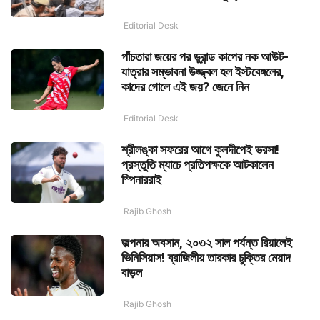
Editorial Desk
পাঁচতারা জয়ের পর ডুরান্ড কাপের নক আউট-
যাত্রার সম্ভাবনা উজ্জ্বল হল ইস্টবেঙ্গলের,
কাদের গোলে এই জয়? জেনে নিন
Editorial Desk
শ্রীলঙ্কা সফরের আগে কুলদীপেই ভরসা!
প্রস্তুতি ম্যাচে প্রতিপক্ষকে আটকালেন
স্পিনাররাই
Rajib Ghosh
জল্পনার অবসান, ২০৩২ সাল পর্যন্ত রিয়ালেই
ভিনিসিয়াস! ব্রাজিলীয় তারকার চুক্তির মেয়াদ
বাড়ল
Rajib Ghosh