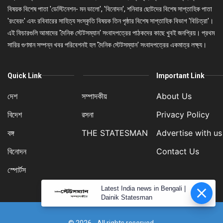
বিষয়ক বিশেষ পাতা 'ডেস্টিনেশন- মন ভালো', 'বিনোদন', শনিবার ছোটদের বিশেষ সাপ্তাহিক পাতা
'রংবেরং' এবং রবিবারের সাহিত্য সংস্কৃতি বিষয়ক তিন পৃষ্ঠার বিশেষ সাপ্তাহিক বিভাগ 'বিচিত্রা'।
এই ফিচারগুলি আমাদের 'দৈনিক স্টেটসম্যান' সংবাদপত্রের পাঠকদের কাছে খুবই জনপ্রিয়। প্রথম
সারির গুণমান সম্পন্ন খবর পরিবেশনই হল 'দৈনিক স্টেটসম্যান' সংবাদপত্রের একমাত্র লক্ষ্য।
Quick Link
Important Link
দেশ
সম্পাদকীয়
About Us
বিদেশ
রসনা
Privacy Policy
বঙ্গ
THE STATESMAN
Advertise with us
বিনোদন
Contact Us
স্পোর্টস
Latest India news in Bengali |
Dainik Statesman
© 2026 - All rights reserved.