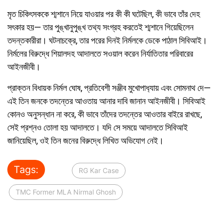
মৃত চিকিৎসককে শ্মশানে নিয়ে যাওয়ার পর কী কী ঘটেছিল, কী ভাবে তাঁর দেহ
সৎকার হয়— তার পুঙ্খানুপুঙ্খ তথ্য সংগ্রহ করতেই শ্মশানে গিয়েছিলেন
তদন্তকারীরা। ঘটনাচক্রে, তার পরের দিনই নির্মলকে ডেকে পাঠাল সিবিআই।
নির্মলের বিরুদ্ধে শিয়ালদহ আদালতে সওয়াল করেন নির্যাতিতার পরিবারের
আইনজীবী।
প্রাক্তন বিধায়ক নির্মল ঘোষ, প্রতিবেশী সঞ্জীব মুখোপাধ‍্যায় এবং সোমনাথ দে—
এই তিন জনকে তদন্তের আওতায় আনার দাবি জানান আইনজীবী। সিবিআই
কোনও অনুসন্ধান না করে, কী ভাবে তাঁদের তদন্তের আওতার বাইরে রাখছে,
সেই প্রশ্নও তোলা হয় আদালতে। যদি সে সময়ে আদালতে সিবিআই
জানিয়েছিল, ওই তিন জনের বিরুদ্ধে লিখিত অভিযোগ নেই।
Tags:
RG Kar Case
TMC Former MLA Nirmal Ghosh