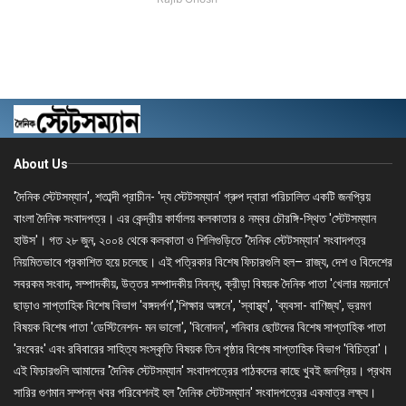
About Us
'দৈনিক স্টেটসম্যান', শতাব্দী প্রাচীন- 'দ্য স্টেটসম্যান' গ্রুপ দ্বারা পরিচালিত একটি জনপ্রিয়
বাংলা দৈনিক সংবাদপত্র। এর কেন্দ্রীয় কার্যালয় কলকাতার ৪ নম্বর চৌরঙ্গি-স্থিত 'স্টেটসম্যান
হাউস'। গত ২৮ জুন, ২০০৪ থেকে কলকাতা ও শিলিগুড়িতে 'দৈনিক স্টেটসম্যান' সংবাদপত্র
নিয়মিতভাবে প্রকাশিত হয়ে চলেছে। এই পত্রিকার বিশেষ ফিচারগুলি হল– রাজ্য, দেশ ও বিদেশের
সবরকম সংবাদ, সম্পাদকীয়, উত্তর সম্পাদকীয় নিবন্ধ, ক্রীড়া বিষয়ক দৈনিক পাতা 'খেলার ময়দানে'
ছাড়াও সাপ্তাহিক বিশেষ বিভাগ 'বঙ্গদর্পণ','শিক্ষার অঙ্গনে', 'স্বাস্থ্য', 'ব্যবসা- বাণিজ্য', ভ্রমণ
বিষয়ক বিশেষ পাতা 'ডেস্টিনেশন- মন ভালো', 'বিনোদন', শনিবার ছোটদের বিশেষ সাপ্তাহিক পাতা
'রংবেরং' এবং রবিবারের সাহিত্য সংস্কৃতি বিষয়ক তিন পৃষ্ঠার বিশেষ সাপ্তাহিক বিভাগ 'বিচিত্রা'।
এই ফিচারগুলি আমাদের 'দৈনিক স্টেটসম্যান' সংবাদপত্রের পাঠকদের কাছে খুবই জনপ্রিয়। প্রথম
সারির গুণমান সম্পন্ন খবর পরিবেশনই হল 'দৈনিক স্টেটসম্যান' সংবাদপত্রের একমাত্র লক্ষ্য।