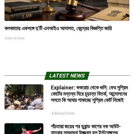
কলকাতায় একসঙ্গে দু’টি এনআইএ আদালত, কেন্দ্রের বিজ্ঞপ্তি জারি
Editorial Desk
LATEST NEWS
Explainer: ককরোচ থেকে গুলি: ফের সুপ্রিম
কোর্টের মন্তব্য ঘিরে চূড়ান্ত বিতর্ক, আন্দোলনের
সলতে কি আবার পাকাচ্ছে সুপ্রিম কোর্ট নিজেই
Editorial Desk
পাঁচতারা জয়ের পর ডুরান্ড কাপের নক আউট-
যাত্রার সম্ভাবনা উজ্জ্বল হল ইস্টবেঙ্গলের,