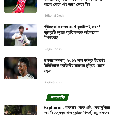
কাদের গোলে এই জয়? জেনে নিন
Editorial Desk
শ্রীলঙ্কা সফরের আগে কুলদীপেই ভরসা!
প্রস্তুতি ম্যাচে প্রতিপক্ষকে আটকালেন
স্পিনাররাই
Rajib Ghosh
জল্পনার অবসান, ২০৩২ সাল পর্যন্ত রিয়ালেই
ভিনিসিয়াস! ব্রাজিলীয় তারকার চুক্তির মেয়াদ
বাড়ল
Rajib Ghosh
সম্পাদকীয়
Explainer: ককরোচ থেকে গুলি: ফের সুপ্রিম
কোর্টের মন্তব্য ঘিরে চূড়ান্ত বিতর্ক, আন্দোলনের