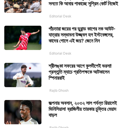
সলতে কি আবার পাকাচ্ছে সুপ্রিম কোর্ট নিজেই
Editorial Desk
পাঁচতারা জয়ের পর ডুরান্ড কাপের নক আউট-
যাত্রার সম্ভাবনা উজ্জ্বল হল ইস্টবেঙ্গলের,
কাদের গোলে এই জয়? জেনে নিন
Editorial Desk
শ্রীলঙ্কা সফরের আগে কুলদীপেই ভরসা!
প্রস্তুতি ম্যাচে প্রতিপক্ষকে আটকালেন
স্পিনাররাই
Rajib Ghosh
জল্পনার অবসান, ২০৩২ সাল পর্যন্ত রিয়ালেই
ভিনিসিয়াস! ব্রাজিলীয় তারকার চুক্তির মেয়াদ
বাড়ল
Rajib Ghosh