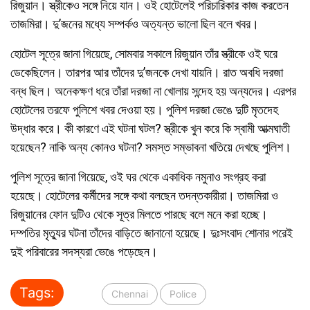
রিজুয়ান। স্ত্রীকেও সঙ্গে নিয়ে যান। ওই হোটেলেই পরিচারিকার কাজ করতেন
তাজমিরা। দু’জনের মধ্যে সম্পর্কও অত্যন্ত ভালো ছিল বলে খবর।
হোটেল সূত্রে জানা গিয়েছে, সোমবার সকালে রিজুয়ান তাঁর স্ত্রীকে ওই ঘরে
ডেকেছিলেন। তারপর আর তাঁদের দু’জনকে দেখা যায়নি। রাত অবধি দরজা
বন্ধ ছিল। অনেকক্ষণ ধরে তাঁরা দরজা না খোলায় সন্দেহ হয় অন্যদের। এরপর
হোটেলের তরফে পুলিশে খবর দেওয়া হয়। পুলিশ দরজা ভেঙে দুটি মৃতদেহ
উদ্ধার করে। কী কারণে এই ঘটনা ঘটল? স্ত্রীকে খুন করে কি স্বামী আত্মঘাতী
হয়েছেন? নাকি অন্য কোনও ঘটনা? সমস্ত সম্ভাবনা খতিয়ে দেখছে পুলিশ।
পুলিশ সূত্রে জানা গিয়েছে, ওই ঘর থেকে একাধিক নমুনাও সংগ্রহ করা
হয়েছে। হোটেলের কর্মীদের সঙ্গে কথা বলছেন তদন্তকারীরা। তাজমিরা ও
রিজুয়ানের ফোন দুটিও থেকে সূত্র মিলতে পারছে বলে মনে করা হচ্ছে।
দম্পতির মৃত্যুর ঘটনা তাঁদের বাড়িতে জানানো হয়েছে। দুঃসংবাদ শোনার পরেই
দুই পরিবারের সদস্যরা ভেঙে পড়েছেন।
Tags:
Chennai
Police