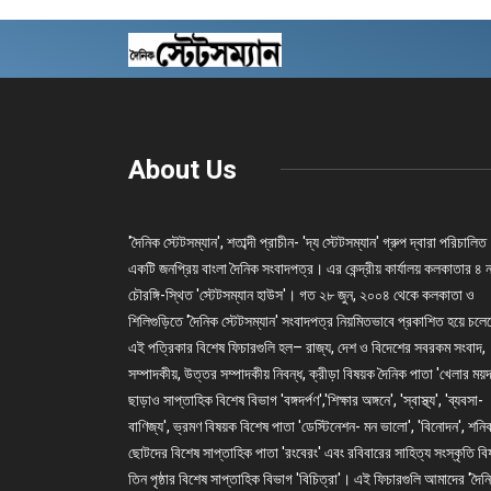
About Us
'দৈনিক স্টেটসম্যান', শতাব্দী প্রাচীন- 'দ্য স্টেটসম্যান' গ্রুপ দ্বারা পরিচালিত
একটি জনপ্রিয় বাংলা দৈনিক সংবাদপত্র। এর কেন্দ্রীয় কার্যালয় কলকাতার ৪ 
চৌরঙ্গি-স্থিত 'স্টেটসম্যান হাউস'। গত ২৮ জুন, ২০০৪ থেকে কলকাতা ও
শিলিগুড়িতে 'দৈনিক স্টেটসম্যান' সংবাদপত্র নিয়মিতভাবে প্রকাশিত হয়ে চল
এই পত্রিকার বিশেষ ফিচারগুলি হল– রাজ্য, দেশ ও বিদেশের সবরকম সংবাদ,
সম্পাদকীয়, উত্তর সম্পাদকীয় নিবন্ধ, ক্রীড়া বিষয়ক দৈনিক পাতা 'খেলার ময়দ
ছাড়াও সাপ্তাহিক বিশেষ বিভাগ 'বঙ্গদর্পণ','শিক্ষার অঙ্গনে', 'স্বাস্থ্য', 'ব্যবসা-
বাণিজ্য', ভ্রমণ বিষয়ক বিশেষ পাতা 'ডেস্টিনেশন- মন ভালো', 'বিনোদন', শনি
ছোটদের বিশেষ সাপ্তাহিক পাতা 'রংবেরং' এবং রবিবারের সাহিত্য সংস্কৃতি ব
তিন পৃষ্ঠার বিশেষ সাপ্তাহিক বিভাগ 'বিচিত্রা'। এই ফিচারগুলি আমাদের 'দৈন