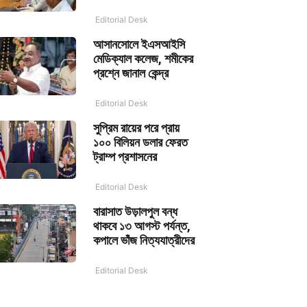
Editorial Desk
আসানসোলে ইএসআইসি
মেডিক্যাল কলেজ, শমীকের
প্রশ্নে জানাল কেন্দ্র
Editorial Desk
সুপ্রিম রায়ের পরে প্রায়
১০০ বিলিয়ন ডলার ফেরত
ট্রাম্প প্রশাসনের
Editorial Desk
বারাসাত উড়ালপুল বন্ধ
থাকবে ১৩ আগস্ট পর্যন্ত,
কপালে ভাঁজ নিত্যযাত্রীদের
Editorial Desk