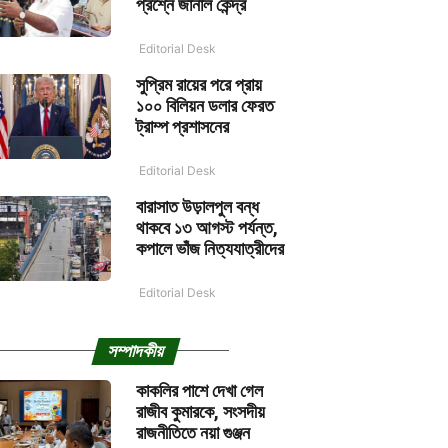
প্রশ্নে জানাল কেন্দ্র
Editorial Desk
সুপ্রিম রায়ের পরে প্রায়
১০০ বিলিয়ন ডলার ফেরত
ট্রাম্প প্রশাসনের
Editorial Desk
বারাসাত উড়ালপুল বন্ধ
থাকবে ১৩ আগস্ট পর্যন্ত,
কপালে ভাঁজ নিত্যযাত্রীদের
Editorial Desk
সম্পাদকীয়
কাকলির পাশে দেখা গেল
রাজীব কুমারকে, সংসদীয়
রাজনীতিতে নয়া গুঞ্জন