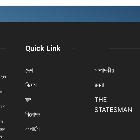
Quick Link
দেশ
সম্পাদকীয়
নম্বর
বিদেশ
রসনা
েছে।
বঙ্গ
THE
ানে'
STATESMAN
বিনোদন
বার
স্পোর্টস
িষয়ক
িক