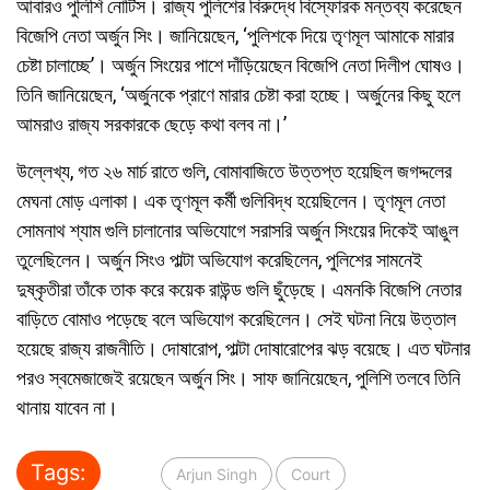
আবারও পুলিশি নোটিস। রাজ্য পুলিশের বিরুদ্ধে বিস্ফোরক মন্তব্য করেছেন
বিজেপি নেতা অর্জুন সিং। জানিয়েছেন, ‘পুলিশকে দিয়ে তৃণমূল আমাকে মারার
চেষ্টা চালাচ্ছে’। অৰ্জুন সিংয়ের পাশে দাঁড়িয়েছেন বিজেপি নেতা দিলীপ ঘোষও।
তিনি জানিয়েছেন, ‘অৰ্জুনকে প্রাণে মারার চেষ্টা করা হচ্ছে। অৰ্জুনের কিছু হলে
আমরাও রাজ্য সরকারকে ছেড়ে কথা বলব না।’
উল্লেখ্য, গত ২৬ মার্চ রাতে গুলি, বোমাবাজিতে উত্তপ্ত হয়েছিল জগদ্দলের
মেঘনা মোড় এলাকা। এক তৃণমূল কর্মী গুলিবিদ্ধ হয়েছিলেন। তৃণমূল নেতা
সোমনাথ শ্যাম গুলি চালানোর অভিযোগে সরাসরি অর্জুন সিংয়ের দিকেই আঙুল
তুলেছিলেন। অর্জুন সিংও পাল্টা অভিযোগ করেছিলেন, পুলিশের সামনেই
দুষ্কৃতীরা তাঁকে তাক করে কয়েক রাউন্ড গুলি ছুঁড়েছে। এমনকি বিজেপি নেতার
বাড়িতে বোমাও পড়েছে বলে অভিযোগ করেছিলেন। সেই ঘটনা নিয়ে উত্তাল
হয়েছে রাজ্য রাজনীতি। দোষারোপ, পাল্টা দোষারোপের ঝড় বয়েছে। এত ঘটনার
পরও স্বমেজাজেই রয়েছেন অৰ্জুন সিং। সাফ জানিয়েছেন, পুলিশি তলবে তিনি
থানায় যাবেন না।
Tags:
Arjun Singh
Court