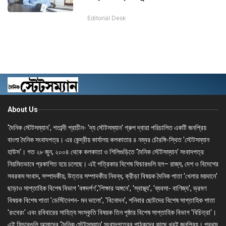
Editorial Desk
About Us
'দৈনিক স্টেটসম্যান', শতাব্দী প্রাচীন- 'দ্য স্টেটসম্যান' গ্রুপ দ্বারা পরিচালিত একটি জনপ্রিয়
বাংলা দৈনিক সংবাদপত্র। এর কেন্দ্রীয় কার্যালয় কলকাতার ৪ নম্বর চৌরঙ্গি-স্থিত 'স্টেটসম্যান
হাউস'। গত ২৮ জুন, ২০০৪ থেকে কলকাতা ও শিলিগুড়িতে 'দৈনিক স্টেটসম্যান' সংবাদপত্র
নিয়মিতভাবে প্রকাশিত হয়ে চলেছে। এই পত্রিকার বিশেষ ফিচারগুলি হল– রাজ্য, দেশ ও বিদেশের
সবরকম সংবাদ, সম্পাদকীয়, উত্তর সম্পাদকীয় নিবন্ধ, ক্রীড়া বিষয়ক দৈনিক পাতা 'খেলার ময়দানে'
ছাড়াও সাপ্তাহিক বিশেষ বিভাগ 'বঙ্গদর্পণ','শিক্ষার অঙ্গনে', 'স্বাস্থ্য', 'ব্যবসা- বাণিজ্য', ভ্রমণ
বিষয়ক বিশেষ পাতা 'ডেস্টিনেশন- মন ভালো', 'বিনোদন', শনিবার ছোটদের বিশেষ সাপ্তাহিক পাতা
'রংবেরং' এবং রবিবারের সাহিত্য সংস্কৃতি বিষয়ক তিন পৃষ্ঠার বিশেষ সাপ্তাহিক বিভাগ 'বিচিত্রা'।
এই ফিচারগুলি আমাদের 'দৈনিক স্টেটসম্যান' সংবাদপত্রের পাঠকদের কাছে খুবই জনপ্রিয়। প্রথম