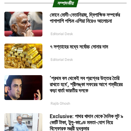
সম্পাদকীয়
ফোনে মোদী-নেতানিয়াহু, দ্বিপাক্ষিক সম্পর্কের
পাশাপাশি পশ্চিম এশিয়া নিয়েও আলোচনা
Editorial Desk
৭ সপ্তাহের মধ্যে সর্বোচ্চ সোনার দাম
Editorial Desk
‘প্রথম বল থেকেই সব প্রশ্নের উত্তর তৈরি
রাখতে হবে’, শ্রীলঙ্কা সফরের আগে গম্ভীরের
কড়া বার্তা ভারতীয় দলকে
Rajib Ghosh
Exclusive: পাথর খাদান থেকে দৈনিক লুট ৯
কোটি টাকা, টুলু-কাণ্ডে মমতা-যোগ নিয়ে
বিস্ফোরক মন্ত্রী দুধকুমার