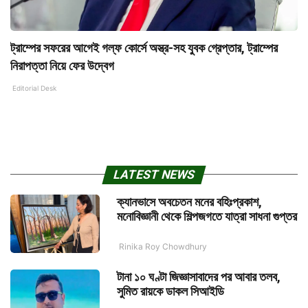
ট্রাম্পের সফরের আগেই গল্‌ফ কোর্সে অস্ত্র-সহ যুবক গ্রেপ্তার, ট্রাম্পের
নিরাপত্তা নিয়ে ফের উদ্বেগ
Editorial Desk
LATEST NEWS
ক্যানভাসে অবচেতন মনের বহিঃপ্রকাশ,
মনোবিজ্ঞানী থেকে শিল্পজগতে যাত্রা সাধনা গুপ্তর
Rinika Roy Chowdhury
টানা ১০ ঘণ্টা জিজ্ঞাসাবাদের পর আবার তলব,
সুমিত রায়কে ডাকল সিআইডি