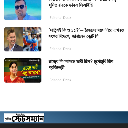
সুমিত রায়কে ডাকল সিআইডি
Editorial Desk
‘সত্যিই কি ও ১৫?’— বৈভবের বয়স নিয়ে এখনও
সংশয় বিদেশে, জানালেন ব্রেট লি
Editorial Desk
রাজ্যে কি আসছে ভারী শিল্প? মুখোমুখি শিল্প
প্রতিমন্ত্রী
Editorial Desk