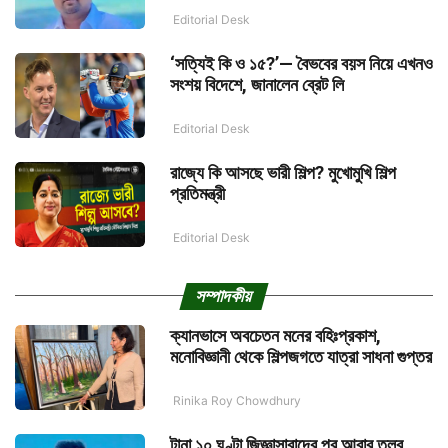
Editorial Desk
‘সত্যিই কি ও ১৫?’— বৈভবের বয়স নিয়ে এখনও
সংশয় বিদেশে, জানালেন ব্রেট লি
Editorial Desk
রাজ্যে কি আসছে ভারী শিল্প? মুখোমুখি শিল্প
প্রতিমন্ত্রী
Editorial Desk
সম্পাদকীয়
ক্যানভাসে অবচেতন মনের বহিঃপ্রকাশ,
মনোবিজ্ঞানী থেকে শিল্পজগতে যাত্রা সাধনা গুপ্তর
Rinika Roy Chowdhury
টানা ১০ ঘণ্টা জিজ্ঞাসাবাদের পর আবার তলব,