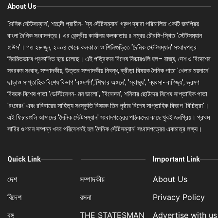
About Us
'দৈনিক স্টেটসম্যান', শতাব্দী প্রাচীন- 'দ্য স্টেটসম্যান' গ্রুপ দ্বারা পরিচালিত একটি জনপ্রিয়
বাংলা দৈনিক সংবাদপত্র। এর কেন্দ্রীয় কার্যালয় কলকাতার ৪ নম্বর চৌরঙ্গি-স্থিত 'স্টেটসম্যান
হাউস'। গত ২৮ জুন, ২০০৪ থেকে কলকাতা ও শিলিগুড়িতে 'দৈনিক স্টেটসম্যান' সংবাদপত্র
নিয়মিতভাবে প্রকাশিত হয়ে চলেছে। এই পত্রিকার বিশেষ ফিচারগুলি হল– রাজ্য, দেশ ও বিদেশের
সবরকম সংবাদ, সম্পাদকীয়, উত্তর সম্পাদকীয় নিবন্ধ, ক্রীড়া বিষয়ক দৈনিক পাতা 'খেলার ময়দানে'
ছাড়াও সাপ্তাহিক বিশেষ বিভাগ 'বঙ্গদর্পণ','শিক্ষার অঙ্গনে', 'স্বাস্থ্য', 'ব্যবসা- বাণিজ্য', ভ্রমণ
বিষয়ক বিশেষ পাতা 'ডেস্টিনেশন- মন ভালো', 'বিনোদন', শনিবার ছোটদের বিশেষ সাপ্তাহিক পাতা
'রংবেরং' এবং রবিবারের সাহিত্য সংস্কৃতি বিষয়ক তিন পৃষ্ঠার বিশেষ সাপ্তাহিক বিভাগ 'বিচিত্রা'।
এই ফিচারগুলি আমাদের 'দৈনিক স্টেটসম্যান' সংবাদপত্রের পাঠকদের কাছে খুবই জনপ্রিয়। প্রথম
সারির গুণমান সম্পন্ন খবর পরিবেশনই হল 'দৈনিক স্টেটসম্যান' সংবাদপত্রের একমাত্র লক্ষ্য।
Quick Link
Important Link
দেশ
সম্পাদকীয়
About Us
বিদেশ
রসনা
Privacy Policy
বঙ্গ
THE STATESMAN
Advertise with us