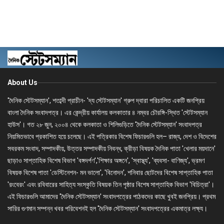
About Us
'দৈনিক স্টেটসম্যান', শতাব্দী প্রাচীন- 'দ্য স্টেটসম্যান' গ্রুপ দ্বারা পরিচালিত একটি জনপ্রিয়
বাংলা দৈনিক সংবাদপত্র। এর কেন্দ্রীয় কার্যালয় কলকাতার ৪ নম্বর চৌরঙ্গি-স্থিত 'স্টেটসম্যান
হাউস'। গত ২৮ জুন, ২০০৪ থেকে কলকাতা ও শিলিগুড়িতে 'দৈনিক স্টেটসম্যান' সংবাদপত্র
নিয়মিতভাবে প্রকাশিত হয়ে চলেছে। এই পত্রিকার বিশেষ ফিচারগুলি হল– রাজ্য, দেশ ও বিদেশের
সবরকম সংবাদ, সম্পাদকীয়, উত্তর সম্পাদকীয় নিবন্ধ, ক্রীড়া বিষয়ক দৈনিক পাতা 'খেলার ময়দানে'
ছাড়াও সাপ্তাহিক বিশেষ বিভাগ 'বঙ্গদর্পণ','শিক্ষার অঙ্গনে', 'স্বাস্থ্য', 'ব্যবসা- বাণিজ্য', ভ্রমণ
বিষয়ক বিশেষ পাতা 'ডেস্টিনেশন- মন ভালো', 'বিনোদন', শনিবার ছোটদের বিশেষ সাপ্তাহিক পাতা
'রংবেরং' এবং রবিবারের সাহিত্য সংস্কৃতি বিষয়ক তিন পৃষ্ঠার বিশেষ সাপ্তাহিক বিভাগ 'বিচিত্রা'।
এই ফিচারগুলি আমাদের 'দৈনিক স্টেটসম্যান' সংবাদপত্রের পাঠকদের কাছে খুবই জনপ্রিয়। প্রথম
সারির গুণমান সম্পন্ন খবর পরিবেশনই হল 'দৈনিক স্টেটসম্যান' সংবাদপত্রের একমাত্র লক্ষ্য।