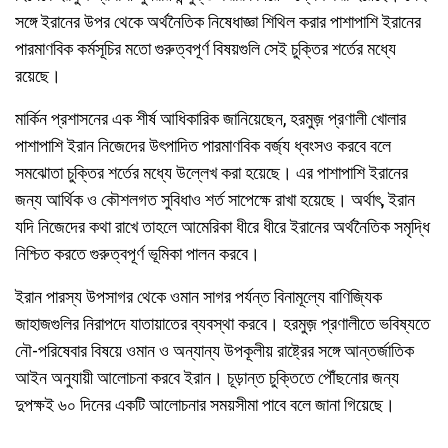
সঙ্গে ইরানের উপর থেকে অর্থনৈতিক নিষেধাজ্ঞা শিথিল করার পাশাপাশি ইরানের
পারমাণবিক কর্মসূচির মতো গুরুত্বপূর্ণ বিষয়গুলি সেই চুক্তির শর্তের মধ্যে
রয়েছে।
মার্কিন প্রশাসনের এক শীর্ষ আধিকারিক জানিয়েছেন, হরমুজ় প্রণালী খোলার
পাশাপাশি ইরান নিজেদের উৎপাদিত পারমাণবিক বর্জ্য ধ্বংসও করবে বলে
সমঝোতা চুক্তির শর্তের মধ্যে উল্লেখ করা হয়েছে। এর পাশাপাশি ইরানের
জন্য আর্থিক ও কৌশলগত সুবিধাও শর্ত সাপেক্ষে রাখা হয়েছে। অর্থাৎ, ইরান
যদি নিজেদের কথা রাখে তাহলে আমেরিকা ধীরে ধীরে ইরানের অর্থনৈতিক সমৃদ্ধি
নিশ্চিত করতে গুরুত্বপূর্ণ ভূমিকা পালন করবে।
ইরান পারস্য উপসাগর থেকে ওমান সাগর পর্যন্ত বিনামূল্যে বাণিজ্যিক
জাহাজগুলির নিরাপদে যাতায়াতের ব্যবস্থা করবে। হরমুজ় প্রণালীতে ভবিষ্যতে
নৌ-পরিষেবার বিষয়ে ওমান ও অন্যান্য উপকূলীয় রাষ্ট্রের সঙ্গে আন্তর্জাতিক
আইন অনুযায়ী আলোচনা করবে ইরান। চূড়ান্ত চুক্তিতে পৌঁছনোর জন্য
দুপক্ষই ৬০ দিনের একটি আলোচনার সময়সীমা পাবে বলে জানা গিয়েছে।