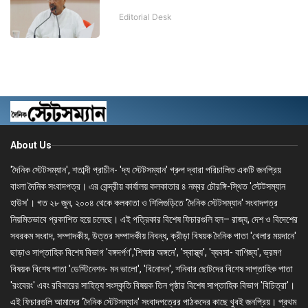
Editorial Desk
About Us
'দৈনিক স্টেটসম্যান', শতাব্দী প্রাচীন- 'দ্য স্টেটসম্যান' গ্রুপ দ্বারা পরিচালিত একটি জনপ্রিয়
বাংলা দৈনিক সংবাদপত্র। এর কেন্দ্রীয় কার্যালয় কলকাতার ৪ নম্বর চৌরঙ্গি-স্থিত 'স্টেটসম্যান
হাউস'। গত ২৮ জুন, ২০০৪ থেকে কলকাতা ও শিলিগুড়িতে 'দৈনিক স্টেটসম্যান' সংবাদপত্র
নিয়মিতভাবে প্রকাশিত হয়ে চলেছে। এই পত্রিকার বিশেষ ফিচারগুলি হল– রাজ্য, দেশ ও বিদেশের
সবরকম সংবাদ, সম্পাদকীয়, উত্তর সম্পাদকীয় নিবন্ধ, ক্রীড়া বিষয়ক দৈনিক পাতা 'খেলার ময়দানে'
ছাড়াও সাপ্তাহিক বিশেষ বিভাগ 'বঙ্গদর্পণ','শিক্ষার অঙ্গনে', 'স্বাস্থ্য', 'ব্যবসা- বাণিজ্য', ভ্রমণ
বিষয়ক বিশেষ পাতা 'ডেস্টিনেশন- মন ভালো', 'বিনোদন', শনিবার ছোটদের বিশেষ সাপ্তাহিক পাতা
'রংবেরং' এবং রবিবারের সাহিত্য সংস্কৃতি বিষয়ক তিন পৃষ্ঠার বিশেষ সাপ্তাহিক বিভাগ 'বিচিত্রা'।
এই ফিচারগুলি আমাদের 'দৈনিক স্টেটসম্যান' সংবাদপত্রের পাঠকদের কাছে খুবই জনপ্রিয়। প্রথম