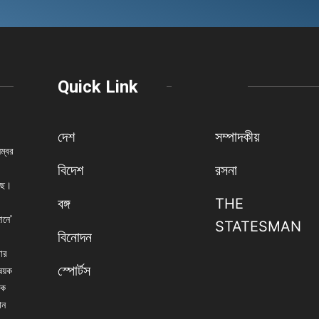
Quick Link
দেশ
সম্পাদকীয়
নম্বর
বিদেশ
রসনা
েছে।
বঙ্গ
THE
ানে'
STATESMAN
বিনোদন
বার
স্পোর্টস
িষয়ক
িক
ান