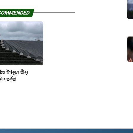
COMMENDED
তে উপকূলে তীব্র
মি সতর্কতা