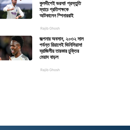
কুলদীপেই ভরসা! প্রস্তুতি
ম্যাচে প্রতিপক্ষকে
আটকালেন স্পিনাররাই
Rajib Ghosh
জল্পনার অবসান, ২০৩২ সাল
পর্যন্ত রিয়ালেই ভিনিসিয়াস!
ব্রাজিলীয় তারকার চুক্তির
মেয়াদ বাড়ল
Rajib Ghosh