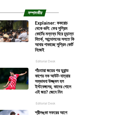
সম্পাদকীয়
Explainer: ককরোচ
থেকে গুলি: ফের সুপ্রিম
কোর্টের মন্তব্য ঘিরে চূড়ান্ত
বিতর্ক, আন্দোলনের সলতে কি
আবার পাকাচ্ছে সুপ্রিম কোর্ট
নিজেই
Editorial Desk
পাঁচতারা জয়ের পর ডুরান্ড
কাপের নক আউট-যাত্রার
সম্ভাবনা উজ্জ্বল হল
ইস্টবেঙ্গলের, কাদের গোলে
এই জয়? জেনে নিন
Editorial Desk
শ্রীলঙ্কা সফরের আগে