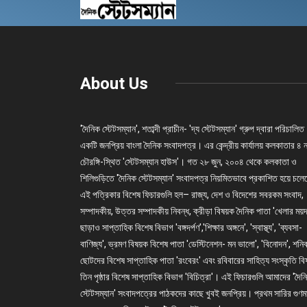
About Us
'দৈনিক স্টেটসম্যান', শতাব্দী প্রাচীন- 'দ্য স্টেটসম্যান' গ্রুপ দ্বারা পরিচালিত
একটি জনপ্রিয় বাংলা দৈনিক সংবাদপত্র। এর কেন্দ্রীয় কার্যালয় কলকাতার ৪ 
চৌরঙ্গি-স্থিত 'স্টেটসম্যান হাউস'। গত ২৮ জুন, ২০০৪ থেকে কলকাতা ও
শিলিগুড়িতে 'দৈনিক স্টেটসম্যান' সংবাদপত্র নিয়মিতভাবে প্রকাশিত হয়ে চল
এই পত্রিকার বিশেষ ফিচারগুলি হল– রাজ্য, দেশ ও বিদেশের সবরকম সংবাদ,
সম্পাদকীয়, উত্তর সম্পাদকীয় নিবন্ধ, ক্রীড়া বিষয়ক দৈনিক পাতা 'খেলার ময়দ
ছাড়াও সাপ্তাহিক বিশেষ বিভাগ 'বঙ্গদর্পণ','শিক্ষার অঙ্গনে', 'স্বাস্থ্য', 'ব্যবসা-
বাণিজ্য', ভ্রমণ বিষয়ক বিশেষ পাতা 'ডেস্টিনেশন- মন ভালো', 'বিনোদন', শনি
ছোটদের বিশেষ সাপ্তাহিক পাতা 'রংবেরং' এবং রবিবারের সাহিত্য সংস্কৃতি ব
তিন পৃষ্ঠার বিশেষ সাপ্তাহিক বিভাগ 'বিচিত্রা'। এই ফিচারগুলি আমাদের 'দৈন
স্টেটসম্যান' সংবাদপত্রের পাঠকদের কাছে খুবই জনপ্রিয়। প্রথম সারির গুণম