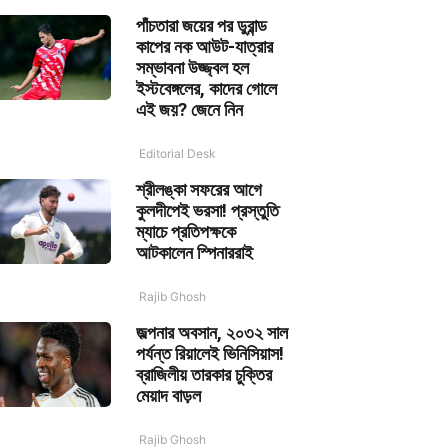
পাঁচতারা জয়ের পর ডুরান্ড
কাপের নক আউট-যাত্রার
সম্ভাবনা উজ্জ্বল হল
ইস্টবেঙ্গলের, কাদের গোলে
এই জয়? জেনে নিন
Editorial Desk
শ্রীলঙ্কা সফরের আগে
কুলদীপেই ভরসা! প্রস্তুতি
ম্যাচে প্রতিপক্ষকে
আটকালেন স্পিনাররাই
Rajib Ghosh
জল্পনার অবসান, ২০৩২ সাল
পর্যন্ত রিয়ালেই ভিনিসিয়াস!
ব্রাজিলীয় তারকার চুক্তির
মেয়াদ বাড়ল
Rajib Ghosh