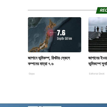
RE
জাপানে ভূমিকম্প, রিখটার স্কেলে
জাপানের ইওয়া
কম্পনের মাত্রা ৭.৬
ভূমিকম্পে সুনা
Gopa
Editorial Desk