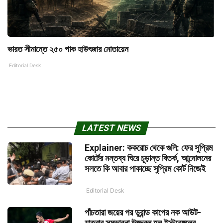
ভারত সীমান্তে ২৫০ পাক হাউৎজার মোতায়েন
Editorial Desk
LATEST NEWS
Explainer: ককরোচ থেকে গুলি: ফের সুপ্রিম
কোর্টের মন্তব্য ঘিরে চূড়ান্ত বিতর্ক, আন্দোলনের
সলতে কি আবার পাকাচ্ছে সুপ্রিম কোর্ট নিজেই
Editorial Desk
পাঁচতারা জয়ের পর ডুরান্ড কাপের নক আউট-
যাত্রার সম্ভাবনা উজ্জ্বল হল ইস্টবেঙ্গলের,