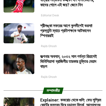
কাদের গোলে এই জয়? জেনে নিন
Editorial Desk
শ্রীলঙ্কা সফরের আগে কুলদীপেই ভরসা!
প্রস্তুতি ম্যাচে প্রতিপক্ষকে আটকালেন
স্পিনাররাই
Rajib Ghosh
জল্পনার অবসান, ২০৩২ সাল পর্যন্ত রিয়ালেই
ভিনিসিয়াস! ব্রাজিলীয় তারকার চুক্তির মেয়াদ
বাড়ল
Rajib Ghosh
সম্পাদকীয়
Explainer: ককরোচ থেকে গুলি: ফের সুপ্রিম
কোর্টের মন্তব্য ঘিরে চূড়ান্ত বিতর্ক, আন্দোলনের