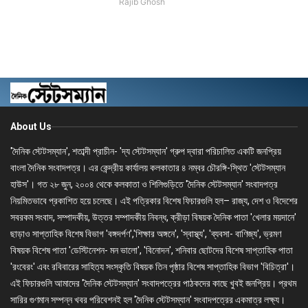
Rajib Ghosh
About Us
'দৈনিক স্টেটসম্যান', শতাব্দী প্রাচীন- 'দ্য স্টেটসম্যান' গ্রুপ দ্বারা পরিচালিত একটি জনপ্রিয়
বাংলা দৈনিক সংবাদপত্র। এর কেন্দ্রীয় কার্যালয় কলকাতার ৪ নম্বর চৌরঙ্গি-স্থিত 'স্টেটসম্যান
হাউস'। গত ২৮ জুন, ২০০৪ থেকে কলকাতা ও শিলিগুড়িতে 'দৈনিক স্টেটসম্যান' সংবাদপত্র
নিয়মিতভাবে প্রকাশিত হয়ে চলেছে। এই পত্রিকার বিশেষ ফিচারগুলি হল– রাজ্য, দেশ ও বিদেশের
সবরকম সংবাদ, সম্পাদকীয়, উত্তর সম্পাদকীয় নিবন্ধ, ক্রীড়া বিষয়ক দৈনিক পাতা 'খেলার ময়দানে'
ছাড়াও সাপ্তাহিক বিশেষ বিভাগ 'বঙ্গদর্পণ','শিক্ষার অঙ্গনে', 'স্বাস্থ্য', 'ব্যবসা- বাণিজ্য', ভ্রমণ
বিষয়ক বিশেষ পাতা 'ডেস্টিনেশন- মন ভালো', 'বিনোদন', শনিবার ছোটদের বিশেষ সাপ্তাহিক পাতা
'রংবেরং' এবং রবিবারের সাহিত্য সংস্কৃতি বিষয়ক তিন পৃষ্ঠার বিশেষ সাপ্তাহিক বিভাগ 'বিচিত্রা'।
এই ফিচারগুলি আমাদের 'দৈনিক স্টেটসম্যান' সংবাদপত্রের পাঠকদের কাছে খুবই জনপ্রিয়। প্রথম
সারির গুণমান সম্পন্ন খবর পরিবেশনই হল 'দৈনিক স্টেটসম্যান' সংবাদপত্রের একমাত্র লক্ষ্য।