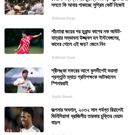
সলতে কি আবার পাকাচ্ছে সুপ্রিম কোর্ট নিজেই
Editorial Desk
পাঁচতারা জয়ের পর ডুরান্ড কাপের নক আউট-
যাত্রার সম্ভাবনা উজ্জ্বল হল ইস্টবেঙ্গলের,
কাদের গোলে এই জয়? জেনে নিন
Editorial Desk
শ্রীলঙ্কা সফরের আগে কুলদীপেই ভরসা!
প্রস্তুতি ম্যাচে প্রতিপক্ষকে আটকালেন
স্পিনাররাই
Rajib Ghosh
জল্পনার অবসান, ২০৩২ সাল পর্যন্ত রিয়ালেই
ভিনিসিয়াস! ব্রাজিলীয় তারকার চুক্তির মেয়াদ
বাড়ল