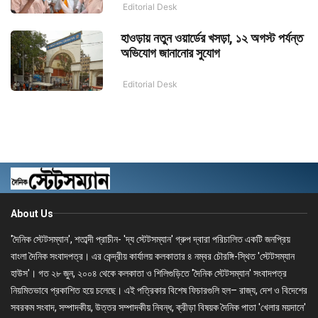
Editorial Desk
হাওড়ায় নতুন ওয়ার্ডের খসড়া, ১২ অগস্ট পর্যন্ত
অভিযোগ জানানোর সুযোগ
Editorial Desk
About Us
'দৈনিক স্টেটসম্যান', শতাব্দী প্রাচীন- 'দ্য স্টেটসম্যান' গ্রুপ দ্বারা পরিচালিত একটি জনপ্রিয়
বাংলা দৈনিক সংবাদপত্র। এর কেন্দ্রীয় কার্যালয় কলকাতার ৪ নম্বর চৌরঙ্গি-স্থিত 'স্টেটসম্যান
হাউস'। গত ২৮ জুন, ২০০৪ থেকে কলকাতা ও শিলিগুড়িতে 'দৈনিক স্টেটসম্যান' সংবাদপত্র
নিয়মিতভাবে প্রকাশিত হয়ে চলেছে। এই পত্রিকার বিশেষ ফিচারগুলি হল– রাজ্য, দেশ ও বিদেশের
সবরকম সংবাদ, সম্পাদকীয়, উত্তর সম্পাদকীয় নিবন্ধ, ক্রীড়া বিষয়ক দৈনিক পাতা 'খেলার ময়দানে'