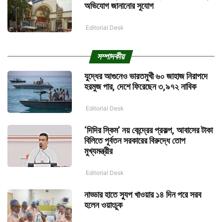
অভিযোগ জানানোর সুযোগ
Editorial Desk
সম্পাদকীয়
যুদ্ধের আগুনেও ভারতমুখী ৬০ জাহাজ নিরাপদে
হরমুজ পার, দেশে ফিরেছেন ৩,৯৭২ নাবিক
Editorial Desk
‘দিদির স্কিম’ নয় কেন্দ্রের প্রকল্প, আবাসের টাকা
বিলিতে পূর্বতন সরকারের বিরুদ্ধে তোপ
মুখ্যমন্ত্রীর
Editorial Desk
নাড্ডার হাতে স্যুপ খাওয়ার ১৪ দিন পরে সরব
হলেন ওয়াংচুক