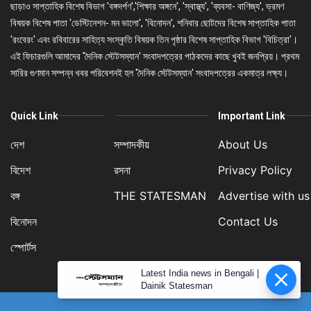
ছাড়াও সাপ্তাহিক বিশেষ বিভাগ 'বঙ্গদর্পণ','শিক্ষার অঙ্গনে', 'স্বাস্থ্য', 'ব্যবসা- বাণিজ্য', ভ্রমণ
বিষয়ক বিশেষ পাতা 'ডেস্টিনেশন- মন ভালো', 'বিনোদন', শনিবার ছোটদের বিশেষ সাপ্তাহিক পাতা
'রংবেরং' এবং রবিবারের সাহিত্য সংস্কৃতি বিষয়ক তিন পৃষ্ঠার বিশেষ সাপ্তাহিক বিভাগ 'বিচিত্রা'।
এই ফিচারগুলি আমাদের 'দৈনিক স্টেটসম্যান' সংবাদপত্রের পাঠকদের কাছে খুবই জনপ্রিয়। প্রথম
সারির গুণমান সম্পন্ন খবর পরিবেশনই হল 'দৈনিক স্টেটসম্যান' সংবাদপত্রের একমাত্র লক্ষ্য।
Quick Link
Important Link
দেশ
সম্পাদকীয়
About Us
বিদেশ
রসনা
Privacy Policy
বঙ্গ
THE STATESMAN
Advertise with us
বিনোদন
Contact Us
স্পোর্টস
Latest India news in Bengali |
Dainik Statesman