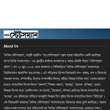
About Us
'দৈনিক স্টেটসম্যান', শতাব্দী প্রাচীন- 'দ্য স্টেটসম্যান' গ্রুপ দ্বারা পরিচালিত একটি জনপ্রিয়
বাংলা দৈনিক সংবাদপত্র। এর কেন্দ্রীয় কার্যালয় কলকাতার ৪ নম্বর চৌরঙ্গি-স্থিত 'স্টেটসম্যান
হাউস'। গত ২৮ জুন, ২০০৪ থেকে কলকাতা ও শিলিগুড়িতে 'দৈনিক স্টেটসম্যান' সংবাদপত্র
নিয়মিতভাবে প্রকাশিত হয়ে চলেছে। এই পত্রিকার বিশেষ ফিচারগুলি হল– রাজ্য, দেশ ও বিদেশের
সবরকম সংবাদ, সম্পাদকীয়, উত্তর সম্পাদকীয় নিবন্ধ, ক্রীড়া বিষয়ক দৈনিক পাতা 'খেলার ময়দানে'
ছাড়াও সাপ্তাহিক বিশেষ বিভাগ 'বঙ্গদর্পণ','শিক্ষার অঙ্গনে', 'স্বাস্থ্য', 'ব্যবসা- বাণিজ্য', ভ্রমণ
বিষয়ক বিশেষ পাতা 'ডেস্টিনেশন- মন ভালো', 'বিনোদন', শনিবার ছোটদের বিশেষ সাপ্তাহিক পাতা
'রংবেরং' এবং রবিবারের সাহিত্য সংস্কৃতি বিষয়ক তিন পৃষ্ঠার বিশেষ সাপ্তাহিক বিভাগ 'বিচিত্রা'।
এই ফিচারগুলি আমাদের 'দৈনিক স্টেটসম্যান' সংবাদপত্রের পাঠকদের কাছে খুবই জনপ্রিয়। প্রথম
সারির গুণমান সম্পন্ন খবর পরিবেশনই হল 'দৈনিক স্টেটসম্যান' সংবাদপত্রের একমাত্র লক্ষ্য।