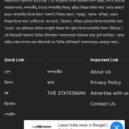
নিয়মিতভাবে প্রকাশিত হয়ে চলেছে। এই পত্রিকার বিশেষ ফিচারগুলি হল– রাজ্য, দেশ ও বিদেশের
সবরকম সংবাদ, সম্পাদকীয়, উত্তর সম্পাদকীয় নিবন্ধ, ক্রীড়া বিষয়ক দৈনিক পাতা 'খেলার ময়দানে'
ছাড়াও সাপ্তাহিক বিশেষ বিভাগ 'বঙ্গদর্পণ','শিক্ষার অঙ্গনে', 'স্বাস্থ্য', 'ব্যবসা- বাণিজ্য', ভ্রমণ
বিষয়ক বিশেষ পাতা 'ডেস্টিনেশন- মন ভালো', 'বিনোদন', শনিবার ছোটদের বিশেষ সাপ্তাহিক পাতা
'রংবেরং' এবং রবিবারের সাহিত্য সংস্কৃতি বিষয়ক তিন পৃষ্ঠার বিশেষ সাপ্তাহিক বিভাগ 'বিচিত্রা'।
এই ফিচারগুলি আমাদের 'দৈনিক স্টেটসম্যান' সংবাদপত্রের পাঠকদের কাছে খুবই জনপ্রিয়। প্রথম
সারির গুণমান সম্পন্ন খবর পরিবেশনই হল 'দৈনিক স্টেটসম্যান' সংবাদপত্রের একমাত্র লক্ষ্য।
Quick Link
Important Link
দেশ
সম্পাদকীয়
About Us
বিদেশ
রসনা
Privacy Policy
বঙ্গ
THE STATESMAN
Advertise with us
বিনোদন
Contact Us
স্পোর্টস
Latest India news in Bengali |