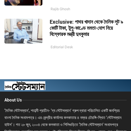
Rajib Ghosh
Exclusive: পাথর খাদান থেকে দৈনিক লুট ৯
কোটি টাকা, টুলু-কাণ্ডে মমতা-যোগ নিয়ে
বিস্ফোরক মন্ত্রী দুধকুমার
Editorial Desk
About Us
'দৈনিক স্টেটসম্যান', শতাব্দী প্রাচীন- 'দ্য স্টেটসম্যান' গ্রুপ দ্বারা পরিচালিত একটি জনপ্রিয়
বাংলা দৈনিক সংবাদপত্র। এর কেন্দ্রীয় কার্যালয় কলকাতার ৪ নম্বর চৌরঙ্গি-স্থিত 'স্টেটসম্যান
হাউস'। গত ২৮ জুন, ২০০৪ থেকে কলকাতা ও শিলিগুড়িতে 'দৈনিক স্টেটসম্যান' সংবাদপত্র