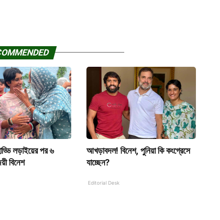
COMMENDED
হাড্ডি লড়াইয়ের পর ৬
আখড়াবদল! বিনেশ, পুনিয়া কি কংগ্রেসে
য়ী বিনেশ
যাচ্ছেন?
Editorial Desk