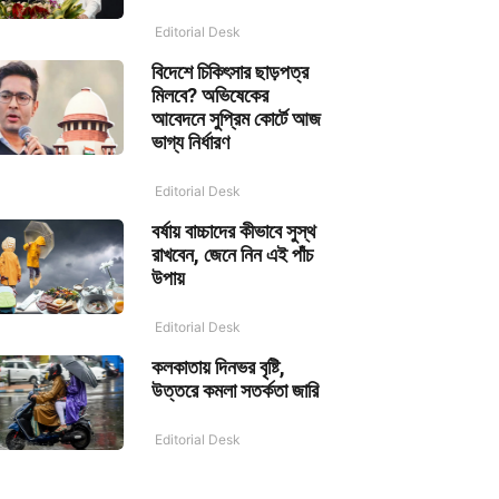
Editorial Desk
বিদেশে চিকিৎসার ছাড়পত্র
মিলবে? অভিষেকের
আবেদনে সুপ্রিম কোর্টে আজ
ভাগ্য নির্ধারণ
Editorial Desk
বর্ষায় বাচ্চাদের কীভাবে সুস্থ
রাখবেন, জেনে নিন এই পাঁচ
উপায়
Editorial Desk
কলকাতায় দিনভর বৃষ্টি,
উত্তরে কমলা সতর্কতা জারি
Editorial Desk