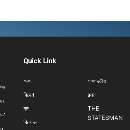
Quick Link
দেশ
সম্পাদকীয়
নম্বর
বিদেশ
রসনা
েছে।
বঙ্গ
THE
ানে'
STATESMAN
বিনোদন
বার