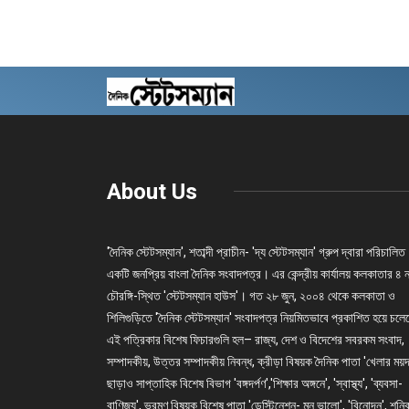
About Us
'দৈনিক স্টেটসম্যান', শতাব্দী প্রাচীন- 'দ্য স্টেটসম্যান' গ্রুপ দ্বারা পরিচালিত
একটি জনপ্রিয় বাংলা দৈনিক সংবাদপত্র। এর কেন্দ্রীয় কার্যালয় কলকাতার ৪ 
চৌরঙ্গি-স্থিত 'স্টেটসম্যান হাউস'। গত ২৮ জুন, ২০০৪ থেকে কলকাতা ও
শিলিগুড়িতে 'দৈনিক স্টেটসম্যান' সংবাদপত্র নিয়মিতভাবে প্রকাশিত হয়ে চল
এই পত্রিকার বিশেষ ফিচারগুলি হল– রাজ্য, দেশ ও বিদেশের সবরকম সংবাদ,
সম্পাদকীয়, উত্তর সম্পাদকীয় নিবন্ধ, ক্রীড়া বিষয়ক দৈনিক পাতা 'খেলার ময়দ
ছাড়াও সাপ্তাহিক বিশেষ বিভাগ 'বঙ্গদর্পণ','শিক্ষার অঙ্গনে', 'স্বাস্থ্য', 'ব্যবসা-
বাণিজ্য', ভ্রমণ বিষয়ক বিশেষ পাতা 'ডেস্টিনেশন- মন ভালো', 'বিনোদন', শনি