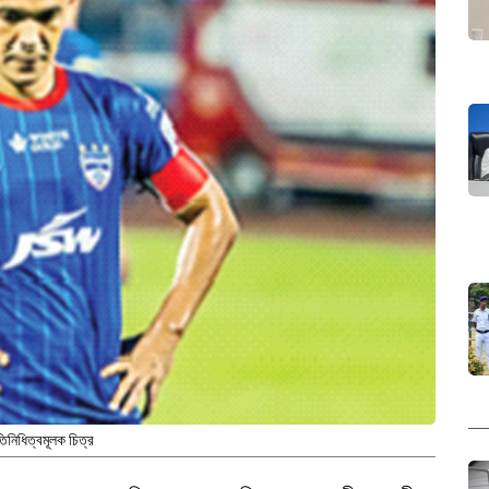
তিনিধিত্বমূলক চিত্র