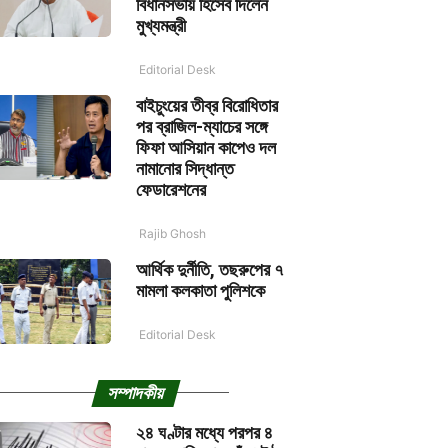
বিধানসভায় হিসেব দিলেন
মুখ্যমন্ত্রী
Editorial Desk
বাইচুংয়ের তীব্র বিরোধিতার
পর ব্রাজিল-ম্যাচের সঙ্গে
ফিফা আসিয়ান কাপেও দল
নামানোর সিদ্ধান্ত
ফেডারেশনের
Rajib Ghosh
আর্থিক দুর্নীতি, তছরুপের ৭
মামলা কলকাতা পুলিশকে
Editorial Desk
সম্পাদকীয়
২৪ ঘণ্টার মধ্যে পরপর ৪