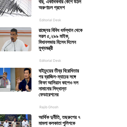
বার, একাধিকবার কেঁপে উঠল
অরুণাচল প্রদেশ
Editorial Desk
রাজ্যের বিবিধ ধর্মস্থান থেকে
সরল ৫,২৯৯ মাইক,
বিধানসভায় হিসেব দিলেন
মুখ্যমন্ত্রী
Editorial Desk
বাইচুংয়ের তীব্র বিরোধিতার
পর ব্রাজিল-ম্যাচের সঙ্গে
ফিফা আসিয়ান কাপেও দল
নামানোর সিদ্ধান্ত
ফেডারেশনের
Rajib Ghosh
আর্থিক দুর্নীতি, তছরুপের ৭
মামলা কলকাতা পুলিশকে