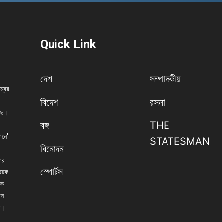
Quick Link
দেশ
সম্পাদকীয়
নম্বর
বিদেশ
রসনা
েছে।
বঙ্গ
THE
ানে'
STATESMAN
বিনোদন
বার
স্পোর্টস
িষয়ক
িক
ান
্য।