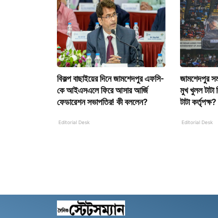
বিকল্প বাছাইয়ের দিনে জামশেদপুর এফসি-
জামশেদপুর সম
কে আইএসএলে ফিরে আসার আর্জি
মুখ খুলল টাটা 
ফেডারেশন সভাপতির! কী বললেন?
টাটা কর্তৃপক্ষ?
Editorial Desk
Editorial Desk