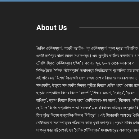
About Us
'দৈনিক স্টেটসম্যান', শতাব্দী প্রাচীন- 'দ্য স্টেটসম্যান' গ্রুপ দ্বারা পরিচালিত
একটি জনপ্রিয় বাংলা দৈনিক সংবাদপত্র। এর কেন্দ্রীয় কার্যালয় কলকাতার ৪ 
চৌরঙ্গি-স্থিত 'স্টেটসম্যান হাউস'। গত ২৮ জুন, ২০০৪ থেকে কলকাতা ও
শিলিগুড়িতে 'দৈনিক স্টেটসম্যান' সংবাদপত্র নিয়মিতভাবে প্রকাশিত হয়ে চল
এই পত্রিকার বিশেষ ফিচারগুলি হল– রাজ্য, দেশ ও বিদেশের সবরকম সংবাদ,
সম্পাদকীয়, উত্তর সম্পাদকীয় নিবন্ধ, ক্রীড়া বিষয়ক দৈনিক পাতা 'খেলার ময়দ
ছাড়াও সাপ্তাহিক বিশেষ বিভাগ 'বঙ্গদর্পণ','শিক্ষার অঙ্গনে', 'স্বাস্থ্য', 'ব্যবসা-
বাণিজ্য', ভ্রমণ বিষয়ক বিশেষ পাতা 'ডেস্টিনেশন- মন ভালো', 'বিনোদন', শনি
ছোটদের বিশেষ সাপ্তাহিক পাতা 'রংবেরং' এবং রবিবারের সাহিত্য সংস্কৃতি ব
তিন পৃষ্ঠার বিশেষ সাপ্তাহিক বিভাগ 'বিচিত্রা'। এই ফিচারগুলি আমাদের 'দৈন
স্টেটসম্যান' সংবাদপত্রের পাঠকদের কাছে খুবই জনপ্রিয়। প্রথম সারির গুণম
সম্পন্ন খবর পরিবেশনই হল 'দৈনিক স্টেটসম্যান' সংবাদপত্রের একমাত্র লক্ষ