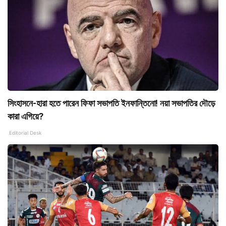
সিংহাসনে-হারা হতে পারেন ফিফা সভাপতি ইনফান্তিনো! নয়া সভাপতির দৌড়ে
কারা এগিয়ে?
Editorial Desk