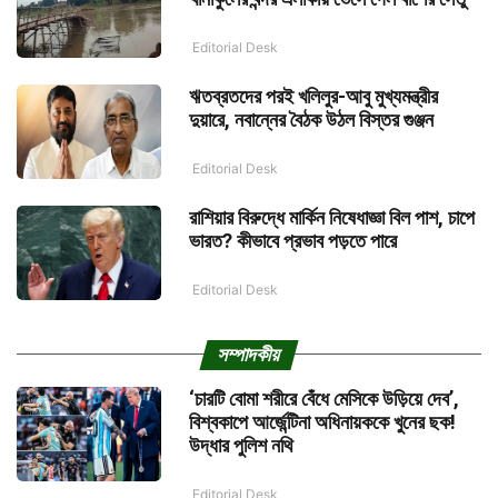
Editorial Desk
ঋতব্রতদের পরই খলিলুর-আবু মুখ্যমন্ত্রীর
দুয়ারে, নবান্নের বৈঠক উঠল বিস্তর গুঞ্জন
Editorial Desk
রাশিয়ার বিরুদ্ধে মার্কিন নিষেধাজ্ঞা বিল পাশ, চাপে
ভারত? কীভাবে প্রভাব পড়তে পারে
Editorial Desk
সম্পাদকীয়
‘চারটি বোমা শরীরে বেঁধে মেসিকে উড়িয়ে দেব’,
বিশ্বকাপে আর্জেন্টিনা অধিনায়ককে খুনের ছক!
উদ্ধার পুলিশ নথি
Editorial Desk