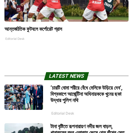
আন্তর্জাতিক ফুটবলে কর্পোরেট গ্রাস
Editorial Desk
LATEST NEWS
‘চারটি বোমা শরীরে বেঁধে মেসিকে উড়িয়ে দেব’,
বিশ্বকাপে আর্জেন্টিনা অধিনায়ককে খুনের ছক!
উদ্ধার পুলিশ নথি
Editorial Desk
টানা বৃষ্টিতে রূপনারায়ণ নদীর জল বাড়ল,
খানাকুলের বন্দর এলাকায় ভেসে গেল বাঁশের সেতু