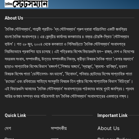
About Us
'দৈনিক স্টেটসম্যান', শতাব্দী প্রাচীন- 'দ্য স্টেটসম্যান' গ্রুপ দ্বারা পরিচালিত একটি জনপ্রিয়
বাংলা দৈনিক সংবাদপত্র। এর কেন্দ্রীয় কার্যালয় কলকাতার ৪ নম্বর চৌরঙ্গি-স্থিত 'স্টেটসম্যান
হাউস'। গত ২৮ জুন, ২০০৪ থেকে কলকাতা ও শিলিগুড়িতে 'দৈনিক স্টেটসম্যান' সংবাদপত্র
নিয়মিতভাবে প্রকাশিত হয়ে চলেছে। এই পত্রিকার বিশেষ ফিচারগুলি হল– রাজ্য, দেশ ও বিদেশের
সবরকম সংবাদ, সম্পাদকীয়, উত্তর সম্পাদকীয় নিবন্ধ, ক্রীড়া বিষয়ক দৈনিক পাতা 'খেলার ময়দানে'
ছাড়াও সাপ্তাহিক বিশেষ বিভাগ 'বঙ্গদর্পণ','শিক্ষার অঙ্গনে', 'স্বাস্থ্য', 'ব্যবসা- বাণিজ্য', ভ্রমণ
বিষয়ক বিশেষ পাতা 'ডেস্টিনেশন- মন ভালো', 'বিনোদন', শনিবার ছোটদের বিশেষ সাপ্তাহিক পাতা
'রংবেরং' এবং রবিবারের সাহিত্য সংস্কৃতি বিষয়ক তিন পৃষ্ঠার বিশেষ সাপ্তাহিক বিভাগ 'বিচিত্রা'।
এই ফিচারগুলি আমাদের 'দৈনিক স্টেটসম্যান' সংবাদপত্রের পাঠকদের কাছে খুবই জনপ্রিয়। প্রথম
সারির গুণমান সম্পন্ন খবর পরিবেশনই হল 'দৈনিক স্টেটসম্যান' সংবাদপত্রের একমাত্র লক্ষ্য।
Quick Link
Important Link
দেশ
সম্পাদকীয়
About Us