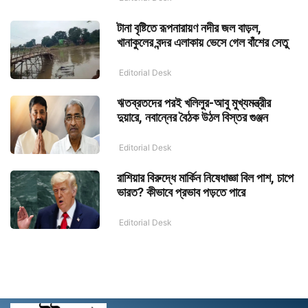
টানা বৃষ্টিতে রূপনারায়ণ নদীর জল বাড়ল,
খানাকুলের বন্দর এলাকায় ভেসে গেল বাঁশের সেতু
Editorial Desk
ঋতব্রতদের পরই খলিলুর-আবু মুখ্যমন্ত্রীর
দুয়ারে, নবান্নের বৈঠক উঠল বিস্তর গুঞ্জন
Editorial Desk
রাশিয়ার বিরুদ্ধে মার্কিন নিষেধাজ্ঞা বিল পাশ, চাপে
ভারত? কীভাবে প্রভাব পড়তে পারে
Editorial Desk