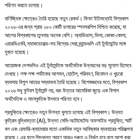
পরিণত করতে চলেছে।
বাণিজ্যিক ক্ষেত্রেও তৈরি হয়েছে নতুন রেকর্ড। ফিফা ইতিমধ্যেই বিশ্বকাপ
২০২৬-এর জন্য প্রায় ২৮০ কোটি ডলারের স্পনসরশিপ নিশ্চিত করেছে, যা
আগের বিশ্বকাপের তুলনায় অনেক বেশি। অ্যাডিডাস, ভিসা, কোকা-কোলা,
এয়ারবিএনবি, ম্যাকডোনাল্ড-সহ বিশ্বের সেরা ব্র্যান্ডগুলি এই টুর্নামেন্টের সঙ্গে
যুক্ত হয়েছে।
আয়োজক দেশগুলিও এই টুর্নামেন্টকে অর্থনৈতিক উন্নয়নের বড় সুযোগ হিসেবে
দেখছে। লক্ষ লক্ষ পর্যটকের আগমন, হোটেল, পরিবহণ, বিনোদন ও খুচরো
ব্যবসায় বিপুল আয়ের সম্ভাবনা তৈরি হয়েছে। বিশেষজ্ঞদের মতে, বিশ্বকাপ
২০২৬ শুধু ফুটবল টুর্নামেন্ট নয়, বরং উত্তর আমেরিকা জুড়ে এক বিশাল
অর্থনৈতিক ও সাংস্কৃতিক উৎসবে পরিণত হবে।
প্রযুক্তির ক্ষেত্রেও নতুন দিগন্ত খুলতে চলেছে এই বিশ্বকাপ। উন্নত
কৃত্রিম বুদ্ধিমত্তা (AI), উন্নত সেমি-অটোমেটেড অফসাইড প্রযুক্তি, স্মার্ট
বল এবং রেফারি-ক্যামেরার মতো একাধিক নতুন আবিষ্কার ব্যবহারের পরিকল্পনা
রয়েছে। এর ফলে সিদ্ধান্ত গ্রহণ আরও দ্রুত ও নির্ভুল হবে বলে আশা করা