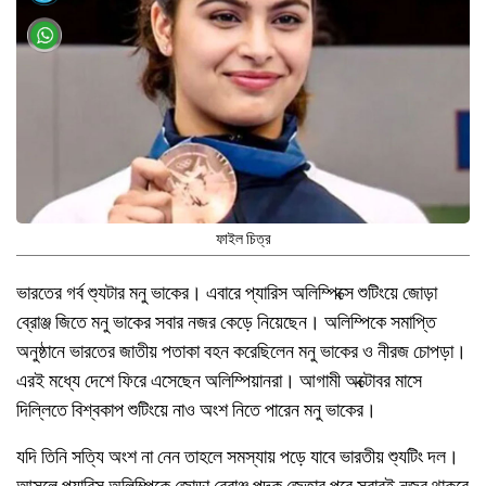
ফাইল চিত্র
ভারতের গর্ব শ্যুটার মনু ভাকের। এবারে প্যারিস অলিম্পিক্সে শুটিংয়ে জোড়া
ব্রোঞ্জ জিতে মনু ভাকের সবার নজর কেড়ে নিয়েছেন। অলিম্পিকে সমাপ্তি
অনুষ্ঠানে ভারতের জাতীয় পতাকা বহন করেছিলেন মনু ভাকের ও নীরজ চোপড়া।
এরই মধ্যে দেশে ফিরে এসেছেন অলিম্পিয়ানরা। আগামী অক্টোবর মাসে
দিল্লিতে বিশ্বকাপ শুটিংয়ে নাও অংশ নিতে পারেন মনু ভাকের।
যদি তিনি সত্যি অংশ না নেন তাহলে সমস্যায় পড়ে যাবে ভারতীয় শ্যুটিং দল।
আসলে প্যারিস অলিম্পিকে জোড়া ব্রোঞ্জ পদক জেতার পরে সবারই নজর থাকবে