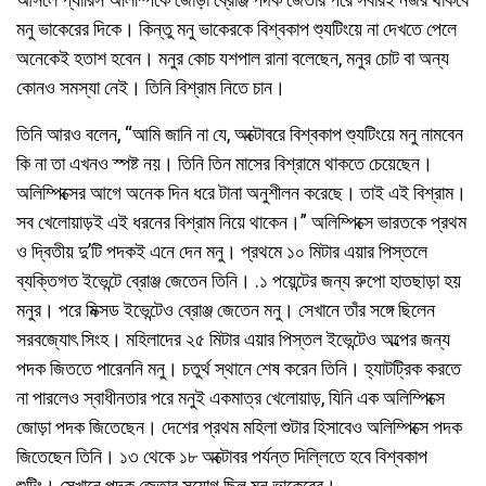
মনু ভাকেরের দিকে। কিন্তু মনু ভাকেরকে বিশ্বকাপ শ্যুটিংয়ে না দেখতে পেলে
অনেকেই হতাশ হবেন। মনুর কোচ যশপাল রানা বলেছেন, মনুর চোট বা অন্য
কোনও সমস্যা নেই। তিনি বিশ্রাম নিতে চান।
তিনি আরও বলেন, “আমি জানি না যে, অক্টোবরে বিশ্বকাপ শ্যুটিংয়ে মনু নামবেন
কি না তা এখনও স্পষ্ট নয়। তিনি তিন মাসের বিশ্রামে থাকতে চেয়েছেন।
অলিম্পিক্সের আগে অনেক দিন ধরে টানা অনুশীলন করেছে। তাই এই বিশ্রাম।
সব খেলোয়াড়ই এই ধরনের বিশ্রাম নিয়ে থাকেন।” অলিম্পিক্সে ভারতকে প্রথম
ও দ্বিতীয় দু’টি পদকই এনে দেন মনু। প্রথমে ১০ মিটার এয়ার পিস্তলে
ব্যক্তিগত ইভেন্টে ব্রোঞ্জ জেতেন তিনি। .১ পয়েন্টের জন্য রুপো হাতছাড়া হয়
মনুর। পরে মিক্সড ইভেন্টেও ব্রোঞ্জ জেতেন মনু। সেখানে তাঁর সঙ্গে ছিলেন
সরবজ্যোৎ সিংহ। মহিলাদের ২৫ মিটার এয়ার পিস্তল ইভেন্টেও অল্পের জন্য
পদক জিততে পারেননি মনু। চতুর্থ স্থানে শেষ করেন তিনি। হ্যাটট্রিক করতে
না পারলেও স্বাধীনতার পরে মনুই একমাত্র খেলোয়াড়, যিনি এক অলিম্পিক্সে
জোড়া পদক জিতেছেন। দেশের প্রথম মহিলা শুটার হিসাবেও অলিম্পিক্সে পদক
জিতেছেন তিনি। ১৩ থেকে ১৮ অক্টোবর পর্যন্ত দিল্লিতে হবে বিশ্বকাপ
শুটিং। সেখানে পদক জেতার সুযোগ ছিল মনু ভাকেরের।