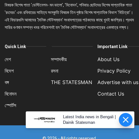
বিষয়ক বিশেষ পাতা 'ডেস্টিনেশন- মন ভালো', 'বিনোদন', শনিবার ছোটদের বিশেষ সাপ্তাহিক পাতা
'রংবেরং' এবং রবিবারের সাহিত্য সংস্কৃতি বিষয়ক তিন পৃষ্ঠার বিশেষ সাপ্তাহিক বিভাগ 'বিচিত্রা'।
এই ফিচারগুলি আমাদের 'দৈনিক স্টেটসম্যান' সংবাদপত্রের পাঠকদের কাছে খুবই জনপ্রিয়। প্রথম
সারির গুণমান সম্পন্ন খবর পরিবেশনই হল 'দৈনিক স্টেটসম্যান' সংবাদপত্রের একমাত্র লক্ষ্য।
Quick Link
Important Link
দেশ
সম্পাদকীয়
About Us
বিদেশ
রসনা
Privacy Policy
বঙ্গ
THE STATESMAN
Advertise with us
বিনোদন
Contact Us
স্পোর্টস
Latest India news in Bengali |
Dainik Statesman
© 2026 - All rights reserved.