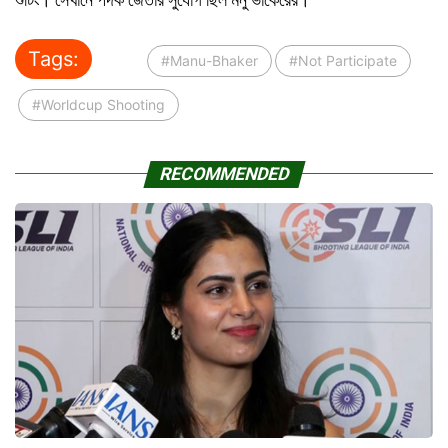
Tags:
#Manu-Bhaker
#Not Participate
#Worldcup Shooting
RECOMMENDED