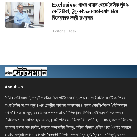
Exclusive: পাথর খাদান থেকে দৈনিক লুট ৯
কোটি টাকা, টুলু-কাণ্ডে মমতা-যোগ নিয়ে
বিস্ফোরক মন্ত্রী দুধকুমার
Editorial Desk
About Us
'দৈনিক স্টেটসম্যান', শতাব্দী প্রাচীন- 'দ্য স্টেটসম্যান' গ্রুপ দ্বারা পরিচালিত একটি জনপ্রিয়
বাংলা দৈনিক সংবাদপত্র। এর কেন্দ্রীয় কার্যালয় কলকাতার ৪ নম্বর চৌরঙ্গি-স্থিত 'স্টেটসম্যান
হাউস'। গত ২৮ জুন, ২০০৪ থেকে কলকাতা ও শিলিগুড়িতে 'দৈনিক স্টেটসম্যান' সংবাদপত্র
নিয়মিতভাবে প্রকাশিত হয়ে চলেছে। এই পত্রিকার বিশেষ ফিচারগুলি হল– রাজ্য, দেশ ও বিদেশের
সবরকম সংবাদ, সম্পাদকীয়, উত্তর সম্পাদকীয় নিবন্ধ, ক্রীড়া বিষয়ক দৈনিক পাতা 'খেলার ময়দানে'
ছাড়াও সাপ্তাহিক বিশেষ বিভাগ 'বঙ্গদর্পণ','শিক্ষার অঙ্গনে', 'স্বাস্থ্য', 'ব্যবসা- বাণিজ্য', ভ্রমণ