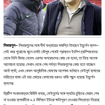
লিভারপুল–
লিভারপুলের সঙ্গে দীর্ঘ অধ্যায়ের সমাপ্তি টানছেন ইয়ুর্গেন ক্লপ–
সেই খবর পুরোনো৷ জুনে চলতি মৌসুম শেষেই প্রাক্তন ইংলিশ চ্যাম্পিয়নদের
থেকে তিনি বিদায় নেবেন৷ এরপর অলরেডদের কোচ কে হবেন, তা নিয়ে অনেক
আলোচনা হয়েছে৷ সেখান থেকে শেষ পর্যন্ত লিভারপুলের কোচ হতে যাচ্ছেন
আর্না স্লট, এখন কেবল আনুষ্ঠানিক ঘোষণার অপেক্ষা৷ বর্তমানে ফেইনুর্দ ক্লাবের
দায়িত্বে থাকা এই ডাচ কোচের খেলানোর ধরনও নাকি পছন্দ হয়েছে ইয়ুর্গেন
ক্লপের৷
ব্রিটিশ সংবাদমাধ্যম বিবিসি বলছে, ফেইনুর্দের সঙ্গে স্লটের চুক্তির মেয়াদ শেষ
না হওয়ায় ক্লাবটিকে ৯.৪ মিলিয়ন ইউরো ক্ষতিপূরণ দেওয়ার সিদ্ধান্ত নিয়েছে