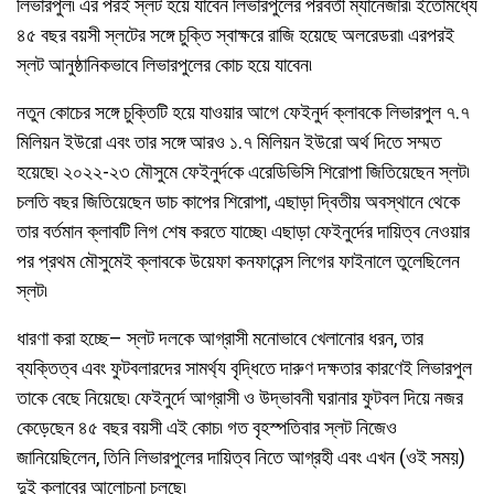
লিভারপুল৷ এর পরই স্লট হয়ে যাবেন লিভারপুলের পরবর্তী ম্যানেজার৷ ইতোমধ্যে
৪৫ বছর বয়সী স্লটের সঙ্গে চুক্তি স্বাক্ষরে রাজি হয়েছে অলরেডরা৷ এরপরই
স্লট আনুষ্ঠানিকভাবে লিভারপুলের কোচ হয়ে যাবেন৷
নতুন কোচের সঙ্গে চুক্তিটি হয়ে যাওয়ার আগে ফেইনুর্দ ক্লাবকে লিভারপুল ৭.৭
মিলিয়ন ইউরো এবং তার সঙ্গে আরও ১.৭ মিলিয়ন ইউরো অর্থ দিতে সম্মত
হয়েছে৷ ২০২২-২৩ মৌসুমে ফেইনুর্দকে এরেডিভিসি শিরোপা জিতিয়েছেন স্লট৷
চলতি বছর জিতিয়েছেন ডাচ কাপের শিরোপা, এছাড়া দ্বিতীয় অবস্থানে থেকে
তার বর্তমান ক্লাবটি লিগ শেষ করতে যাচ্ছে৷ এছাড়া ফেইনুর্দের দায়িত্ব নেওয়ার
পর প্রথম মৌসুমেই ক্লাবকে উয়েফা কনফারেন্স লিগের ফাইনালে তুলেছিলেন
স্লট৷
ধারণা করা হচ্ছে– স্লট দলকে আগ্রাসী মনোভাবে খেলানোর ধরন, তার
ব্যক্তিত্ব এবং ফুটবলারদের সামর্থ্য বৃদ্ধিতে দারুণ দক্ষতার কারণেই লিভারপুল
তাকে বেছে নিয়েছে৷ ফেইনুর্দে আগ্রাসী ও উদ্ভাবনী ঘরানার ফুটবল দিয়ে নজর
কেড়েছেন ৪৫ বছর বয়সী এই কোচ৷ গত বৃহস্পতিবার স্লট নিজেও
জানিয়েছিলেন, তিনি লিভারপুলের দায়িত্ব নিতে আগ্রহী এবং এখন (ওই সময়)
দুই ক্লাবের আলোচনা চলছে৷