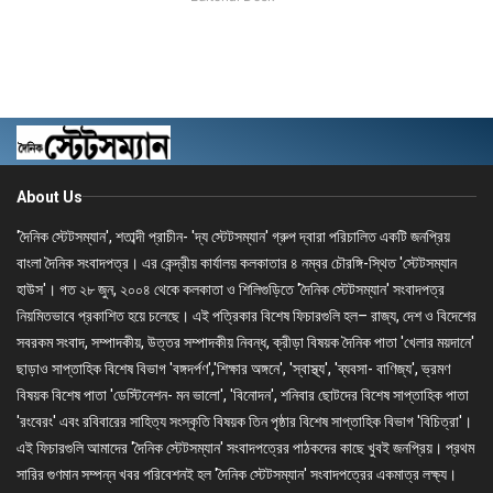
About Us
'দৈনিক স্টেটসম্যান', শতাব্দী প্রাচীন- 'দ্য স্টেটসম্যান' গ্রুপ দ্বারা পরিচালিত একটি জনপ্রিয়
বাংলা দৈনিক সংবাদপত্র। এর কেন্দ্রীয় কার্যালয় কলকাতার ৪ নম্বর চৌরঙ্গি-স্থিত 'স্টেটসম্যান
হাউস'। গত ২৮ জুন, ২০০৪ থেকে কলকাতা ও শিলিগুড়িতে 'দৈনিক স্টেটসম্যান' সংবাদপত্র
নিয়মিতভাবে প্রকাশিত হয়ে চলেছে। এই পত্রিকার বিশেষ ফিচারগুলি হল– রাজ্য, দেশ ও বিদেশের
সবরকম সংবাদ, সম্পাদকীয়, উত্তর সম্পাদকীয় নিবন্ধ, ক্রীড়া বিষয়ক দৈনিক পাতা 'খেলার ময়দানে'
ছাড়াও সাপ্তাহিক বিশেষ বিভাগ 'বঙ্গদর্পণ','শিক্ষার অঙ্গনে', 'স্বাস্থ্য', 'ব্যবসা- বাণিজ্য', ভ্রমণ
বিষয়ক বিশেষ পাতা 'ডেস্টিনেশন- মন ভালো', 'বিনোদন', শনিবার ছোটদের বিশেষ সাপ্তাহিক পাতা
'রংবেরং' এবং রবিবারের সাহিত্য সংস্কৃতি বিষয়ক তিন পৃষ্ঠার বিশেষ সাপ্তাহিক বিভাগ 'বিচিত্রা'।
এই ফিচারগুলি আমাদের 'দৈনিক স্টেটসম্যান' সংবাদপত্রের পাঠকদের কাছে খুবই জনপ্রিয়। প্রথম
সারির গুণমান সম্পন্ন খবর পরিবেশনই হল 'দৈনিক স্টেটসম্যান' সংবাদপত্রের একমাত্র লক্ষ্য।