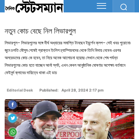
নতুন কোচ বেছে নিল লিভারপুল
লিভারপুল– লিভারপুলের সঙ্গে দীর্ঘ অধ্যায়ের সমাপ্তি টানছেন ইয়ুর্গেন ক্লপ– সেই খবর পুরোনো৷
জুনে চলতি মৌসুম শেষেই প্রাক্তন ইংলিশ চ্যাম্পিয়নদের থেকে তিনি বিদায় নেবেন৷ এরপর
অলরেডদের কোচ কে হবেন, তা নিয়ে অনেক আলোচনা হয়েছে৷ সেখান থেকে শেষ পর্যন্ত
লিভারপুলের কোচ হতে যাচ্ছেন আর্না স্লট, এখন কেবল আনুষ্ঠানিক ঘোষণার অপেক্ষা৷ বর্তমানে
ফেইনুর্দ ক্লাবের দায়িত্বে থাকা এই ডাচ
Editorial Desk
Published: April 28, 2024 2:17 pm