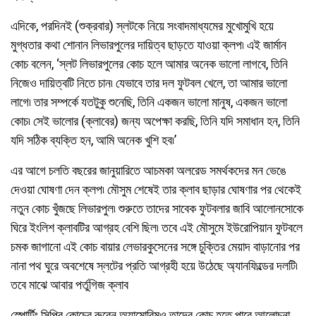
এদিকে, পরদিনই (শুক্রবার) স্লটকে নিয়ে সংবাদমাধ্যমের মুখোমুখি হয়ে
মুগ্ধতার কথা শোনান লিভারপুলের দায়িত্ব ছাড়তে যাওয়া ক্লপ৷ এই জার্মান
কোচ বলেন, ‘স্লট লিভারপুলের কোচ হলে আমার অনেক ভালো লাগবে, তিনি
নিজেও দায়িত্বটি নিতে চান৷ যেভাবে তার দল ফুটবল খেলে, তা আমার ভালো
লাগে৷ তার সম্পর্কে যতটুকু শুনেছি, তিনি একজন ভালো মানুষ, একজন ভালো
কোচ৷ সেই ভালোর (ক্লাবের) জন্য অপেক্ষা করছি, তিনি যদি সমাধান হন, তিনি
যদি সঠিক ব্যক্তি হন, আমি অনেক খুশি হব৷’
এর আগে চলতি বছরের জানুয়ারিতে আচমকা অলরেড সমর্থকদের মন ভেঙে
দেওয়া ঘোষণা দেন ক্লপ৷ মৌসুম শেষেই তার ক্লাব ছাড়ার ঘোষণার পর থেকেই
নতুন কোচ খুঁজছে লিভারপুল৷ শুরুতে তাদের সাবেক ফুটবলার জাবি আলোনসোকে
ঘিরে ইংলিশ ক্লাবটির আগ্রহ বেশি ছিল৷ তবে এই মৌসুমে ইউরোপিয়ান ফুটবলে
চমক জাগানো এই কোচ বায়ার লেভারকুসেনের সঙ্গে চুক্তির মেয়াদ বাড়ানোর পর
নানা পথ ঘুরে অবশেষে স্লটের প্রতি আগ্রহী হয়ে উঠেছে অ্যানফিল্ডের দলটি৷
তবে মাঝে আবার পর্তুগিজ ক্লাব
স্পোর্টিং সিপির কোচের রুবেন অ্যামোরিমও তাদের কোচ হতে পারে আলোচনা