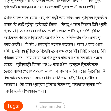
নতুন মুখ্যমন্ত্রী নির্বাচিত হওয়ায় শুভেন্দু অধিকারীকে অভিনন্দন।’ নবনিযুক্ত
মুখ্যমন্ত্রীকে অভিনন্দন জানানোর সঙ্গে একটি ছবিও পোস্ট করেন লক্ষ্মী।
এখানে উল্লেখ করা যেতে পারে, গত মন্ত্রীসভায় আরও এক প্রাক্তন ক্রিকেটার
মনোজ তিওয়ারি ক্রীড়া প্রতিমন্ত্রী ছিলেন। কিন্তু এবারের নির্বাচনে তিনি প্রার্থী
ছিলেন না। তবে এবারের নির্বাচনে ভারতীয় জনতা পার্টির হয়ে প্রতিদ্বন্দ্বিতা
করেছিলেন প্রাক্তন ক্রিকেটার অশোক দিন্দা ও অলিম্পিয়ান হকি খেলোয়াড়
ভরত ছেত্রী। এই দুই খেলোয়াড়ই জয়লাভ করেছেন। আগে থেকেই শোনা
যাচ্ছিল, ক্রীড়ামন্ত্রী হিসেবে বিজেপি দলের পক্ষ থেকে যিনি নির্বাচিত হবেন, তিনি
পূর্ণমন্ত্রী হবেন। তাই হয়তো অশোক দিন্দার নামটার উপরে সিলমোহর পড়তে
চলেছে। ক্রীড়ামন্ত্রী হিসেবে গত ১৫ বছর দু’জন প্রাক্তন ক্রিকেটারকে
দেখতে পাওয়া গেলেও এবারেও আরও এক বাংলার জাতীয় দলের ক্রিকেটার এই
পদে আসতে চলেছেন। এবারের নির্বাচনে তিনজন ক্রীড়াবিদ হার স্বীকার
করেছেন। এঁরা হলেন প্রাক্তন ফুটবলার বিদেশ বসু, অ্যাথলিট স্বপ্না বর্মণ
এবং ক্রিকেটার শিবশঙ্কর পাল।
Tags:
chief minister