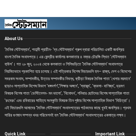
About Us
'দৈনিক স্টেটসম্যান', শতাব্দী প্রাচীন- 'দ্য স্টেটসম্যান' গ্রুপ দ্বারা পরিচালিত একটি জনপ্রিয়
বাংলা দৈনিক সংবাদপত্র। এর কেন্দ্রীয় কার্যালয় কলকাতার ৪ নম্বর চৌরঙ্গি-স্থিত 'স্টেটসম্যান
হাউস'। গত ২৮ জুন, ২০০৪ থেকে কলকাতা ও শিলিগুড়িতে 'দৈনিক স্টেটসম্যান' সংবাদপত্র
নিয়মিতভাবে প্রকাশিত হয়ে চলেছে। এই পত্রিকার বিশেষ ফিচারগুলি হল– রাজ্য, দেশ ও বিদেশের
সবরকম সংবাদ, সম্পাদকীয়, উত্তর সম্পাদকীয় নিবন্ধ, ক্রীড়া বিষয়ক দৈনিক পাতা 'খেলার ময়দানে'
ছাড়াও সাপ্তাহিক বিশেষ বিভাগ 'বঙ্গদর্পণ','শিক্ষার অঙ্গনে', 'স্বাস্থ্য', 'ব্যবসা- বাণিজ্য', ভ্রমণ
বিষয়ক বিশেষ পাতা 'ডেস্টিনেশন- মন ভালো', 'বিনোদন', শনিবার ছোটদের বিশেষ সাপ্তাহিক পাতা
'রংবেরং' এবং রবিবারের সাহিত্য সংস্কৃতি বিষয়ক তিন পৃষ্ঠার বিশেষ সাপ্তাহিক বিভাগ 'বিচিত্রা'।
এই ফিচারগুলি আমাদের 'দৈনিক স্টেটসম্যান' সংবাদপত্রের পাঠকদের কাছে খুবই জনপ্রিয়। প্রথম
সারির গুণমান সম্পন্ন খবর পরিবেশনই হল 'দৈনিক স্টেটসম্যান' সংবাদপত্রের একমাত্র লক্ষ্য।
Quick Link
Important Link