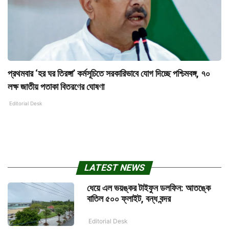
প্রথমবার ‘হর ঘর তিরঙ্গা’ কর্মসূচিতে সরকারিভাবে যোগ দিচ্ছে পশ্চিমবঙ্গ, ৭০
লক্ষ জাতীয় পতাকা বিতরণের ঘোষণা
Editorial Desk
LATEST NEWS
ধেয়ে এল ভয়ঙ্কর টাইফুন ডলফিন: আতঙ্কে
বাতিল ৫০০ ফ্লাইট, বন্ধ বন্দর
Editorial Desk