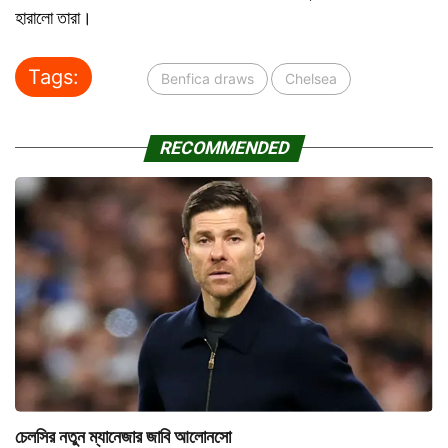
হারালো তারা।
Tags:
Benfica draws
Chelsea
RECOMMENDED
চেলসির নতুন ম্যানেজার জাবি আলোনসো