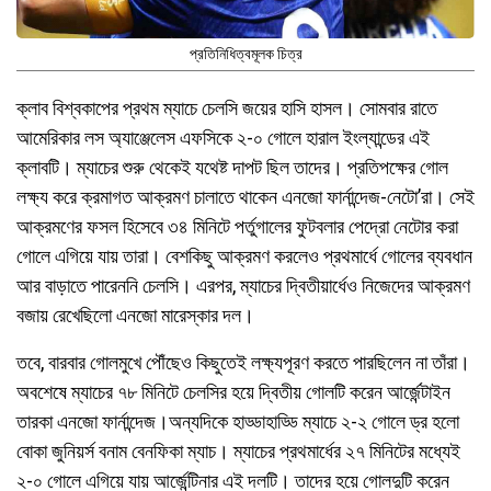
প্রতিনিধিত্বমূলক চিত্র
ক্লাব বিশ্বকাপের প্রথম ম্যাচে চেলসি জয়ের হাসি হাসল। সোমবার রাতে
আমেরিকার লস অ্যাঞ্জেলেস এফসিকে ২-০ গোলে হারাল ইংল্যান্ডের এই
ক্লাবটি। ম্যাচের শুরু থেকেই যথেষ্ট দাপট ছিল তাদের। প্রতিপক্ষের গোল
লক্ষ্য করে ক্রমাগত আক্রমণ চালাতে থাকেন এনজো ফার্নান্দেজ-নেটো’রা। সেই
আক্রমণের ফসল হিসেবে ৩৪ মিনিটে পর্তুগালের ফুটবলার পেদ্রো নেটোর করা
গোলে এগিয়ে যায় তারা। বেশকিছু আক্রমণ করলেও প্রথমার্ধে গোলের ব্যবধান
আর বাড়াতে পারেননি চেলসি। এরপর, ম্যাচের দ্বিতীয়ার্ধেও নিজেদের আক্রমণ
বজায় রেখেছিলো এনজো মারেস্কার দল।
তবে, বারবার গোলমুখে পৌঁছেও কিছুতেই লক্ষ্যপূরণ করতে পারছিলেন না তাঁরা।
অবশেষে ম্যাচের ৭৮ মিনিটে চেলসির হয়ে দ্বিতীয় গোলটি করেন আর্জেন্টাইন
তারকা এনজো ফার্নান্দেজ।অন্যদিকে হাড্ডাহাড্ডি ম্যাচে ২-২ গোলে ড্র হলো
বোকা জুনিয়র্স বনাম বেনফিকা ম্যাচ। ম্যাচের প্রথমার্ধের ২৭ মিনিটের মধ্যেই
২-০ গোলে এগিয়ে যায় আর্জেন্টিনার এই দলটি। তাদের হয়ে গোলদুটি করেন