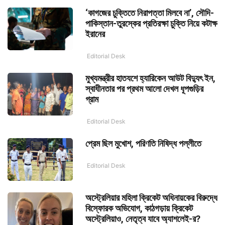
‘কাগজের চুক্তিতে নিরাপত্তা মিলবে না’, সৌদি-
পাকিস্তান-তুরস্কের প্রতিরক্ষা চুক্তি নিয়ে কটাক্ষ
ইরানের
Editorial Desk
মুখ্যমন্ত্রীর হাতযশে হ্যারিকেন আউট বিদ্যুৎ ইন,
স্বাধীনতার পর প্রথম আলো দেখল ধূপগুড়ির
গ্রাম
Editorial Desk
প্রেম ছিল মুখোশ, পরিণতি নিষিদ্ধ পল্লীতে
Editorial Desk
অস্ট্রেলিয়ার মহিলা ক্রিকেট অধিনায়কের বিরুদ্ধে
বিস্ফোরক অভিযোগ, কাঠগড়ায় ক্রিকেট
অস্ট্রেলিয়াও, নেতৃত্ব যাবে অ্যাশলেই-র?