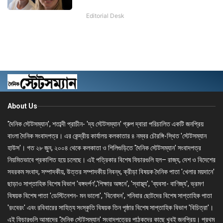
Editorial Desk
About Us
'দৈনিক স্টেটসম্যান', শতাব্দী প্রাচীন- 'দ্য স্টেটসম্যান' গ্রুপ দ্বারা পরিচালিত একটি জনপ্রিয়
বাংলা দৈনিক সংবাদপত্র। এর কেন্দ্রীয় কার্যালয় কলকাতার ৪ নম্বর চৌরঙ্গি-স্থিত 'স্টেটসম্যান
হাউস'। গত ২৮ জুন, ২০০৪ থেকে কলকাতা ও শিলিগুড়িতে 'দৈনিক স্টেটসম্যান' সংবাদপত্র
নিয়মিতভাবে প্রকাশিত হয়ে চলেছে। এই পত্রিকার বিশেষ ফিচারগুলি হল– রাজ্য, দেশ ও বিদেশের
সবরকম সংবাদ, সম্পাদকীয়, উত্তর সম্পাদকীয় নিবন্ধ, ক্রীড়া বিষয়ক দৈনিক পাতা 'খেলার ময়দানে'
ছাড়াও সাপ্তাহিক বিশেষ বিভাগ 'বঙ্গদর্পণ','শিক্ষার অঙ্গনে', 'স্বাস্থ্য', 'ব্যবসা- বাণিজ্য', ভ্রমণ
বিষয়ক বিশেষ পাতা 'ডেস্টিনেশন- মন ভালো', 'বিনোদন', শনিবার ছোটদের বিশেষ সাপ্তাহিক পাতা
'রংবেরং' এবং রবিবারের সাহিত্য সংস্কৃতি বিষয়ক তিন পৃষ্ঠার বিশেষ সাপ্তাহিক বিভাগ 'বিচিত্রা'।
এই ফিচারগুলি আমাদের 'দৈনিক স্টেটসম্যান' সংবাদপত্রের পাঠকদের কাছে খুবই জনপ্রিয়। প্রথম