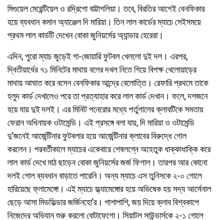
মিগুয়েল মেরেন্টিয়েল ও রদ্রিগো বাট্টাগলিয়া। তবে, বিরতির আগেই বেনফিকার
হয়ে ব্যবধান কমান অ্যাঞ্জেল দি মারিয়া। তিন লাল কার্ডের ম্যাচে সেইসময়ে
প্রথম লাল কার্ডটি দেখেন বোকা জুনিয়র্সের অ্যান্ডার হেরেরা।
এদিন, পুরো ম্যাচ জুড়েই গা-জোয়ারি ফুটবল খেললো দুই দল। এরপর,
দ্বিতীয়ার্ধের ৭১ মিনিটের মাথায় বলের দখল নিতে গিয়ে বিপক্ষ খেলোয়াড়ের
মাথায় আঘাত করে বসেন বেনফিকার আন্দ্রে বেলোত্তি। রেফারি প্রথমে তাকে
হলুদ কার্ড দেখালেও পরে তা প্রত্যাহার করে লাল কার্ড দেখান। ফলে, দশজনে
হয়ে যায় দুই দলই। এর মিনিট পনেরোর মধ্যে পর্তুগালের ক্লাবটিকে সমতায়
ফেরান অধিনায়ক ওটামেন্ডি। এই প্রসঙ্গে বলা যায়, দি মারিয়া ও ওটামেন্ডি
দু’জনেই আর্জেন্টিনার ফুটবলার হয়ে আর্জেন্টিনার ক্লাবের বিরুদ্ধে গোল
করলেন। পরবর্তীকালে ম্যাচের একেবারে শেষলগ্নে অহেতুক ধাক্কাধাক্কি করে
লাল কার্ড দেখে মাঠ ছাড়েন বোকা জুনিয়র্সের জর্জ ফিগাল। তারপর আর কোনো
দলই গোল ব্যবধান বাড়াতে পারেনি। অন্য ম্যাচে এস তুনিসকে ২-০ গোলে
হারিয়েছে ফ্লামেঙ্গো। এই ম্যাচে ফ্ল্যামেঙ্গোর হয়ে অভিষেক হয় সদ্য আর্সেনাল
ছেড়ে আসা মিডফিল্ডার জর্জিনহো’র। পাশাপাশি, জয় দিয়ে ক্লাব বিশ্বকাপে
নিজেদের অভিযান শুরু করলো বোটাফেগো। সিয়াটল সাউন্ডার্সকে ২-১ গোলে