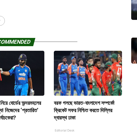
y
COMMENDED
 নিয়ে বোর্ডের অন্দরমহলের
বরফ গলছে ভারত-বাংলাদেশ সম্পর্কে!
ে! নিজেদের ‘প্রতারিত’
ক্রিকেট সফর নিশ্চিত করতে দিল্লির
্বাচকেরা?
দ্বারস্থ ঢাকা
Editorial Desk