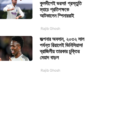
কুলদীপেই ভরসা! প্রস্তুতি
ম্যাচে প্রতিপক্ষকে
আটকালেন স্পিনাররাই
Rajib Ghosh
জল্পনার অবসান, ২০৩২ সাল
পর্যন্ত রিয়ালেই ভিনিসিয়াস!
ব্রাজিলীয় তারকার চুক্তির
মেয়াদ বাড়ল
Rajib Ghosh