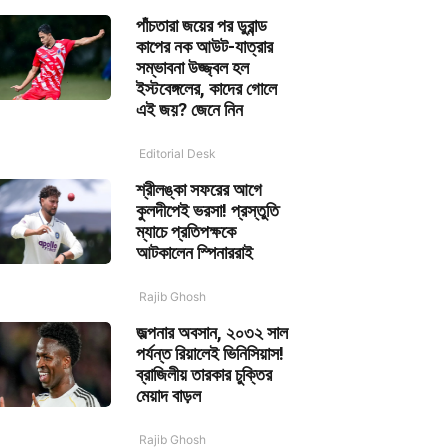
পাঁচতারা জয়ের পর ডুরান্ড
কাপের নক আউট-যাত্রার
সম্ভাবনা উজ্জ্বল হল
ইস্টবেঙ্গলের, কাদের গোলে
এই জয়? জেনে নিন
Editorial Desk
শ্রীলঙ্কা সফরের আগে
কুলদীপেই ভরসা! প্রস্তুতি
ম্যাচে প্রতিপক্ষকে
আটকালেন স্পিনাররাই
Rajib Ghosh
জল্পনার অবসান, ২০৩২ সাল
পর্যন্ত রিয়ালেই ভিনিসিয়াস!
ব্রাজিলীয় তারকার চুক্তির
মেয়াদ বাড়ল
Rajib Ghosh