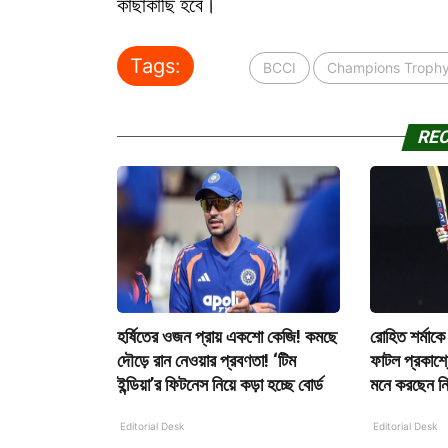
কাছাকাছি হবে।
Tags:
BCCI
Champions Troph
RE
হর্ষিতের ওজন প্রায় একশো কেজি! কমছে
রোহিত শর্মাকে
দৌড়ে রান নেওয়ার প্রবণতা! ‘টিম
ফাটল প্রকাশ্য
ইন্ডিয়া’র ফিটনেস নিয়ে কড়া হচ্ছে বোর্ড
মনে করছেন নির
Editorial Desk
Editorial Desk