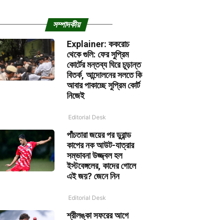
সম্পাদকীয়
Explainer: ককরোচ
থেকে গুলি: ফের সুপ্রিম
কোর্টের মন্তব্য ঘিরে চূড়ান্ত
বিতর্ক, আন্দোলনের সলতে কি
আবার পাকাচ্ছে সুপ্রিম কোর্ট
নিজেই
Editorial Desk
পাঁচতারা জয়ের পর ডুরান্ড
কাপের নক আউট-যাত্রার
সম্ভাবনা উজ্জ্বল হল
ইস্টবেঙ্গলের, কাদের গোলে
এই জয়? জেনে নিন
Editorial Desk
শ্রীলঙ্কা সফরের আগে