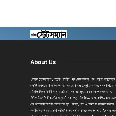
About Us
'দৈনিক স্টেটসম্যান', শতাব্দী প্রাচীন- 'দ্য স্টেটসম্যান' গ্রুপ দ্বারা পরিচালিত
একটি জনপ্রিয় বাংলা দৈনিক সংবাদপত্র। এর কেন্দ্রীয় কার্যালয় কলকাতার ৪ 
চৌরঙ্গি-স্থিত 'স্টেটসম্যান হাউস'। গত ২৮ জুন, ২০০৪ থেকে কলকাতা ও
শিলিগুড়িতে 'দৈনিক স্টেটসম্যান' সংবাদপত্র নিয়মিতভাবে প্রকাশিত হয়ে চল
এই পত্রিকার বিশেষ ফিচারগুলি হল– রাজ্য, দেশ ও বিদেশের সবরকম সংবাদ,
সম্পাদকীয়, উত্তর সম্পাদকীয় নিবন্ধ, ক্রীড়া বিষয়ক দৈনিক পাতা 'খেলার ময়দ