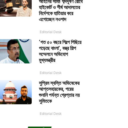
আইনের সীমা! শব্দদূষণ রোধে
হাইকোর্ট ও শীর্ষ আদালতের
নির্দেশকে হাতিয়ার করে
এগোচ্ছেন নওশাদ
Editorial Desk
‘গত ৫০ বছরে শিল্পে পিছিয়ে
পড়েছে বাংলা’, বস্ত্র শিল্প
সম্মেলনে অভিযোগ
মুখ্যমন্ত্রীর
Editorial Desk
সুপ্রিম স্বস্তি অভিষেকের
আপ্তসহায়কের, পরের
শুনানি পর্যন্ত গ্রেপ্তার নয়
সুমিতকে
Editorial Desk