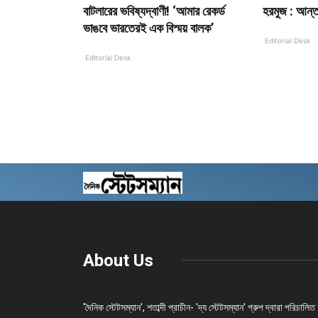
বাটলারের ভবিষ্যদ্বাণী! ‘আমার রেকর্ড
হরমুজ : আন্ত
ভাঙবে ভারতেরই এক বিস্ময় বালক’
Editorial Desk
Editorial Desk
About Us
'দৈনিক স্টেটসম্যান', শতাব্দী প্রাচীন- 'দ্য স্টেটসম্যান' গ্রুপ দ্বারা পরিচালিত