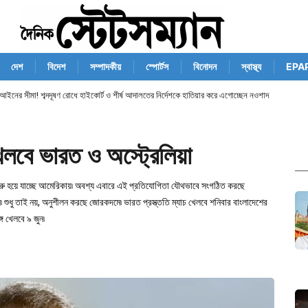
দেশ
বিদেশ
সম্পাদকীয়
স্পোর্টস
বিনোদন
স্বাস্থ্য
EPA
আইনের সীমা! শব্দদূষণ রোধে হাইকোর্ট ও শীর্ষ আদালতের নির্দেশকে হাতিয়ার করে এগোচ্ছেন নওশাদ
লবে ভারত ও অস্ট্রেলিয়া
 শুরু হয়ে যাচ্ছে আমেরিকায়৷ অবশ্য এবারে এই প্রতিযোগিতা যৌথভাবে সংগঠিত করছে
৷ শুধু তাই নয়, অনুশীলন করছে জোরকদমে৷ ভারত প্রস্ত্ততি ম্যাচ খেলবে শনিবার বাংলাদেশের
গে খেলবে ৯ জুন৷