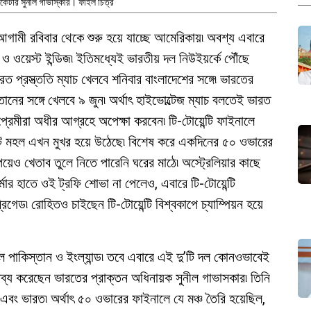
িকেটার সুনীল গাভাস্কার। ফাইল চিত্র
 আগামী রবিবার থেকে শুরু হয়ে যাচ্ছে আমেরিকায়৷ অবশ্য এবারে
ওয়েস্ট ইন্ডিজ৷ ইতিমধ্যেই ভারতীয় দল নিউইয়র্কে পৌঁছে
 প্রস্ত্ততি ম্যাচ খেলবে শনিবার বাংলাদেশের সঙ্গে৷ ভারতের
তানের সঙ্গে খেলবে ৯ জুন৷ অর্থাৎ হাইভোল্টেজ ম্যাচ বলতেই ভারত
প্রেমীরা অধীর আগ্রহে অপেক্ষা করবেন৷ টি-টোয়েন্টি ফাইনালে
ট মহল এখন মুখর হয়ে উঠেছে৷ বিশেষ করে একদিনের ৫০ ওভারের
য়েও খেতাব তুলে নিতে পারেনি ঘরের মাঠে৷ অস্ট্রেলিয়ার কাছে
ার হাতে ওই ট্রফি শোভা না পেলেও, এবারে টি-টোয়েন্টি
রিগেড৷ রোহিতও চাইছেন টি-টোয়েন্টি বিশ্বকাপে চ্যাম্পিয়ন হয়ে
িল পাকিস্তান ও ইংল্যান্ড৷ তবে এবারে এই দু’টি দল কোনওভাবেই
ব্য করেছেন ভারতের প্রাক্তন অধিনায়ক সুনীল গাভাসকার৷ তিনি
 এবং ভারত৷ অর্থাৎ ৫০ ওভারের ফাইনালে যে মঞ্চ তৈরি হয়েছিল,