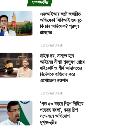
সম্পাদকীয়
এফআইআর জটে জর্জরিত
অভিষেক! সিবিআই তদন্ত
কি চান অভিষেক? প্রশ্ন
রাজ্যের
Editorial Desk
মাইক নয়, মানতে হবে
আইনের সীমা! শব্দদূষণ রোধে
হাইকোর্ট ও শীর্ষ আদালতের
নির্দেশকে হাতিয়ার করে
এগোচ্ছেন নওশাদ
Editorial Desk
‘গত ৫০ বছরে শিল্পে পিছিয়ে
পড়েছে বাংলা’, বস্ত্র শিল্প
সম্মেলনে অভিযোগ
মুখ্যমন্ত্রীর