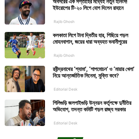
অবসরের এক সপ্তাহের মধ্যেই নতুন ইনিংস!
ইউরোপের টি-২০ লিগে যোগ দিলেন রাহানে
Rajib Ghosh
কলকাতা লিগে টানা দ্বিতীয় হার, পিছিয়ে পড়ল
মোহনবাগান, জয়ের ধারা অব্যহত ভবানীপুরের
Rajib Ghosh
রবীন্দ্রনাথের ‘শ্যামা’, ‘শাপমোচন’ ও ‘মায়ার খেলা’
নিয়ে আন্তর্জাতিক সিনেমা, মুক্তি কবে?
Editorial Desk
শিলিগুড়ি জলপাইগুড়ি উন্নয়ন কর্তৃপক্ষে দুর্নীতির
অভিযোগ, তদন্ত কমিটি গড়ল রাজ্য সরকার
Editorial Desk