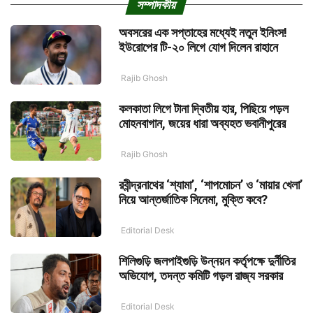
সম্পাদকীয়
অবসরের এক সপ্তাহের মধ্যেই নতুন ইনিংস!
ইউরোপের টি-২০ লিগে যোগ দিলেন রাহানে
Rajib Ghosh
কলকাতা লিগে টানা দ্বিতীয় হার, পিছিয়ে পড়ল
মোহনবাগান, জয়ের ধারা অব্যহত ভবানীপুরের
Rajib Ghosh
রবীন্দ্রনাথের ‘শ্যামা’, ‘শাপমোচন’ ও ‘মায়ার খেলা’
নিয়ে আন্তর্জাতিক সিনেমা, মুক্তি কবে?
Editorial Desk
শিলিগুড়ি জলপাইগুড়ি উন্নয়ন কর্তৃপক্ষে দুর্নীতির
অভিযোগ, তদন্ত কমিটি গড়ল রাজ্য সরকার
Editorial Desk