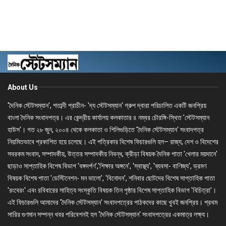
About Us
'দৈনিক স্টেটসম্যান', শতাব্দী প্রাচীন- 'দ্য স্টেটসম্যান' গ্রুপ দ্বারা পরিচালিত একটি জনপ্রিয়
বাংলা দৈনিক সংবাদপত্র। এর কেন্দ্রীয় কার্যালয় কলকাতার ৪ নম্বর চৌরঙ্গি-স্থিত 'স্টেটসম্যান
হাউস'। গত ২৮ জুন, ২০০৪ থেকে কলকাতা ও শিলিগুড়িতে 'দৈনিক স্টেটসম্যান' সংবাদপত্র
নিয়মিতভাবে প্রকাশিত হয়ে চলেছে। এই পত্রিকার বিশেষ ফিচারগুলি হল– রাজ্য, দেশ ও বিদেশের
সবরকম সংবাদ, সম্পাদকীয়, উত্তর সম্পাদকীয় নিবন্ধ, ক্রীড়া বিষয়ক দৈনিক পাতা 'খেলার ময়দানে'
ছাড়াও সাপ্তাহিক বিশেষ বিভাগ 'বঙ্গদর্পণ','শিক্ষার অঙ্গনে', 'স্বাস্থ্য', 'ব্যবসা- বাণিজ্য', ভ্রমণ
বিষয়ক বিশেষ পাতা 'ডেস্টিনেশন- মন ভালো', 'বিনোদন', শনিবার ছোটদের বিশেষ সাপ্তাহিক পাতা
'রংবেরং' এবং রবিবারের সাহিত্য সংস্কৃতি বিষয়ক তিন পৃষ্ঠার বিশেষ সাপ্তাহিক বিভাগ 'বিচিত্রা'।
এই ফিচারগুলি আমাদের 'দৈনিক স্টেটসম্যান' সংবাদপত্রের পাঠকদের কাছে খুবই জনপ্রিয়। প্রথম
সারির গুণমান সম্পন্ন খবর পরিবেশনই হল 'দৈনিক স্টেটসম্যান' সংবাদপত্রের একমাত্র লক্ষ্য।