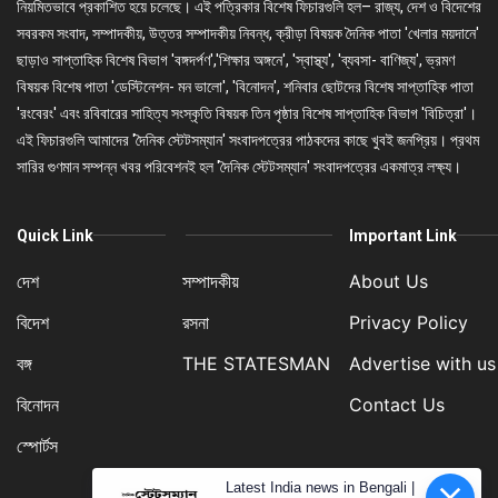
নিয়মিতভাবে প্রকাশিত হয়ে চলেছে। এই পত্রিকার বিশেষ ফিচারগুলি হল– রাজ্য, দেশ ও বিদেশের
সবরকম সংবাদ, সম্পাদকীয়, উত্তর সম্পাদকীয় নিবন্ধ, ক্রীড়া বিষয়ক দৈনিক পাতা 'খেলার ময়দানে'
ছাড়াও সাপ্তাহিক বিশেষ বিভাগ 'বঙ্গদর্পণ','শিক্ষার অঙ্গনে', 'স্বাস্থ্য', 'ব্যবসা- বাণিজ্য', ভ্রমণ
বিষয়ক বিশেষ পাতা 'ডেস্টিনেশন- মন ভালো', 'বিনোদন', শনিবার ছোটদের বিশেষ সাপ্তাহিক পাতা
'রংবেরং' এবং রবিবারের সাহিত্য সংস্কৃতি বিষয়ক তিন পৃষ্ঠার বিশেষ সাপ্তাহিক বিভাগ 'বিচিত্রা'।
এই ফিচারগুলি আমাদের 'দৈনিক স্টেটসম্যান' সংবাদপত্রের পাঠকদের কাছে খুবই জনপ্রিয়। প্রথম
সারির গুণমান সম্পন্ন খবর পরিবেশনই হল 'দৈনিক স্টেটসম্যান' সংবাদপত্রের একমাত্র লক্ষ্য।
Quick Link
Important Link
দেশ
সম্পাদকীয়
About Us
বিদেশ
রসনা
Privacy Policy
বঙ্গ
THE STATESMAN
Advertise with us
বিনোদন
Contact Us
স্পোর্টস
Latest India news in Bengali |