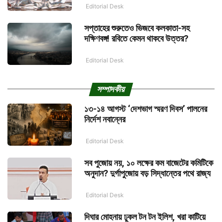
Editorial Desk
সপ্তাহের শুরুতেও ভিজবে কলকাতা-সহ
দক্ষিণবঙ্গ! রবিতে কেমন থাকবে উত্তর?
Editorial Desk
সম্পাদকীয়
১৩-১৪ আগস্ট ‘দেশভাগ স্মরণ দিবস’ পালনের
নির্দেশ নবান্নের
Editorial Desk
সব পুজোয় নয়, ১০ লক্ষের কম বাজেটের কমিটিকে
অনুদান? দুর্গাপুজোয় বড় সিদ্ধান্তের পথে রাজ্য
Editorial Desk
দিঘার মোহনায় ঢুকল টন টন ইলিশ, খরা কাটিয়ে