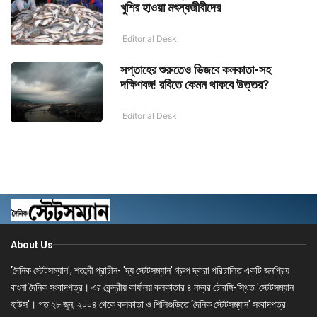
খুশির হাওয়া মৎস্যজীবীদের
Editorial Desk
সপ্তাহের শুরুতেও ভিজবে কলকাতা-সহ
দক্ষিণবঙ্গ! রবিতে কেমন থাকবে উত্তর?
Editorial Desk
About Us
'দৈনিক স্টেটসম্যান', শতাব্দী প্রাচীন- 'দ্য স্টেটসম্যান' গ্রুপ দ্বারা পরিচালিত একটি জনপ্রিয়
বাংলা দৈনিক সংবাদপত্র। এর কেন্দ্রীয় কার্যালয় কলকাতার ৪ নম্বর চৌরঙ্গি-স্থিত 'স্টেটসম্যান
হাউস'। গত ২৮ জুন, ২০০৪ থেকে কলকাতা ও শিলিগুড়িতে 'দৈনিক স্টেটসম্যান' সংবাদপত্র