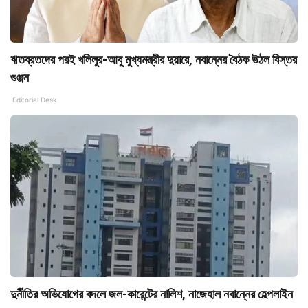
ঋতব্রতদের পরই খলিলুর-আবু মুখ্যমন্ত্রীর দুয়ারে, নবান্নের বৈঠক উঠল বিস্তর
গুঞ্জন
Editorial Desk
দুর্নীতির অভিযোগের বদলে জল-কারেন্টের নালিশ, নাজেহাল নবান্নের হেল্পলাইন