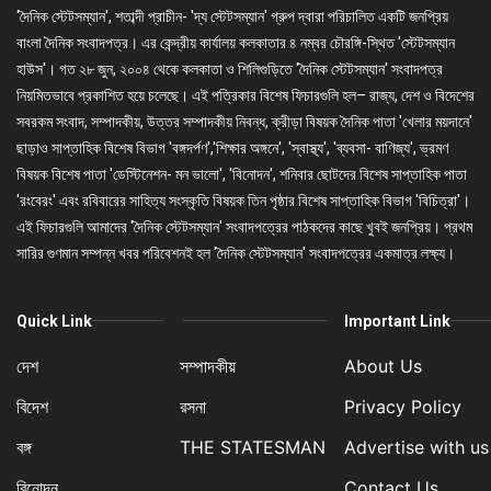
'দৈনিক স্টেটসম্যান', শতাব্দী প্রাচীন- 'দ্য স্টেটসম্যান' গ্রুপ দ্বারা পরিচালিত একটি জনপ্রিয়
বাংলা দৈনিক সংবাদপত্র। এর কেন্দ্রীয় কার্যালয় কলকাতার ৪ নম্বর চৌরঙ্গি-স্থিত 'স্টেটসম্যান
হাউস'। গত ২৮ জুন, ২০০৪ থেকে কলকাতা ও শিলিগুড়িতে 'দৈনিক স্টেটসম্যান' সংবাদপত্র
নিয়মিতভাবে প্রকাশিত হয়ে চলেছে। এই পত্রিকার বিশেষ ফিচারগুলি হল– রাজ্য, দেশ ও বিদেশের
সবরকম সংবাদ, সম্পাদকীয়, উত্তর সম্পাদকীয় নিবন্ধ, ক্রীড়া বিষয়ক দৈনিক পাতা 'খেলার ময়দানে'
ছাড়াও সাপ্তাহিক বিশেষ বিভাগ 'বঙ্গদর্পণ','শিক্ষার অঙ্গনে', 'স্বাস্থ্য', 'ব্যবসা- বাণিজ্য', ভ্রমণ
বিষয়ক বিশেষ পাতা 'ডেস্টিনেশন- মন ভালো', 'বিনোদন', শনিবার ছোটদের বিশেষ সাপ্তাহিক পাতা
'রংবেরং' এবং রবিবারের সাহিত্য সংস্কৃতি বিষয়ক তিন পৃষ্ঠার বিশেষ সাপ্তাহিক বিভাগ 'বিচিত্রা'।
এই ফিচারগুলি আমাদের 'দৈনিক স্টেটসম্যান' সংবাদপত্রের পাঠকদের কাছে খুবই জনপ্রিয়। প্রথম
সারির গুণমান সম্পন্ন খবর পরিবেশনই হল 'দৈনিক স্টেটসম্যান' সংবাদপত্রের একমাত্র লক্ষ্য।
Quick Link
Important Link
দেশ
সম্পাদকীয়
About Us
বিদেশ
রসনা
Privacy Policy
বঙ্গ
THE STATESMAN
Advertise with us
বিনোদন
Contact Us