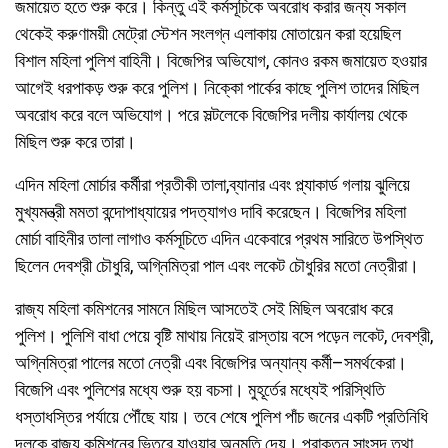
জমায়েত হতে শুরু করে। কিন্তু এই কর্মসূচিকে অবরোধ করার জন্য সকাল
থেকেই করুণাময়ী মেট্রাে স্টেশন সংলগ্ন এলাকায় মোতায়েন করা হয়েছিল
বিশাল মহিলা পুলিশ বাহিনী। বিজেপির অভিযোগ, কোনও রকম জমায়েত হওয়ার
আগেই ধরপাকড় শুরু করে পুলিশ। নিক্কো পার্কের কাছে পুলিশ তাদের মিছিল
অবরোধ করে বলে অভিযোগ। পরে সল্টলেকে বিজেপির দলীয় কার্যালয় থেকে
মিছিল শুরু করে তারা।
এদিন মহিলা মোর্চার কর্মীরা প্রতীকী তালা,ব্যানার এবং প্ল্যাকার্ড গলায় ঝুলিয়ে
মুখ্যমন্ত্রী মমতা বন্দোপাধ্যায়ের পদত্যাগও দাবি করেছেন। বিজেপির মহিলা
মোর্চা বাহিনীর তালা লাগাও কর্মসূচিতে এদিন একেবারে প্রথম সারিতে উপস্থিত
ছিলেন দেবশ্রী চৌধুরি, অগ্নিমিত্রা পাল এবং লকেট চৌধুরির মতো নেত্রীরা।
রাজ্য মহিলা কমিশনের সামনে মিছিল আসতেই সেই মিছিল অবরোধ করে
পুলিশ। পুলিশি বাধা পেয়ে বৃষ্টি মাথায় নিয়েই রাস্তায় বসে পড়েন লকেট, দেবশ্রী,
অগ্নিমিত্রা পালের মতো নেত্রী এবং বিজেপির অন্যান্য কর্মী–সমর্থকেরা।
বিজেপি এবং পুলিশের মধ্যে শুরু হয় বচসা। মুহূর্তের মধ্যেই পরিস্থিতি
ধস্তাধস্তির পর্যায়ে পৌঁছে যায়। তবে শেষে পুলিশ পাঁচ জনের একটি প্রতিনিধি
দলকে রাজ্য কমিশনের ভিতরে যাওয়ার অনুমতি দেয়। প্রাক্তন সাংসদ তথা