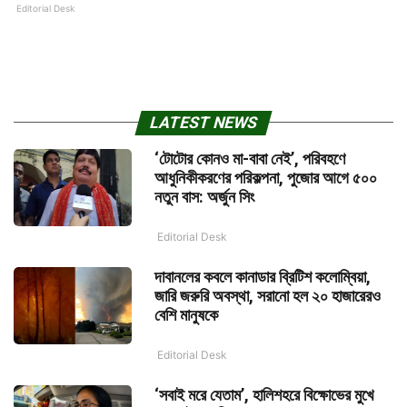
Editorial Desk
LATEST NEWS
‘টোটোর কোনও মা-বাবা নেই’, পরিবহণে
আধুনিকীকরণের পরিকল্পনা, পুজোর আগে ৫০০
নতুন বাস: অর্জুন সিং
Editorial Desk
দাবানলের কবলে কানাডার ব্রিটিশ কলোম্বিয়া,
জারি জরুরি অবস্থা, সরানো হল ২০ হাজারেরও
বেশি মানুষকে
Editorial Desk
‘সবাই মরে যেতাম’, হালিশহরে বিক্ষোভের মুখে