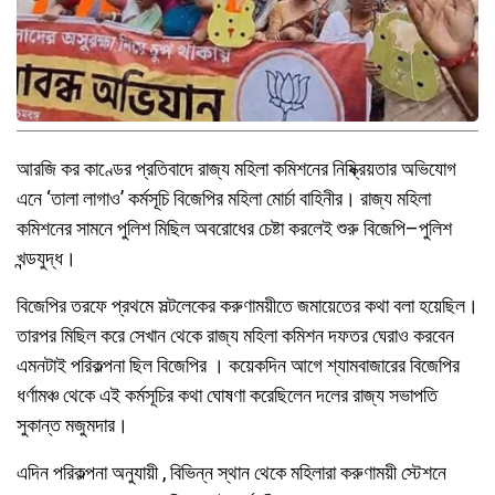
আরজি কর কাণ্ডের প্রতিবাদে রাজ্য মহিলা কমিশনের নিষ্ক্রিয়তার অভিযোগ
এনে ‘তালা লাগাও’ কর্মসূচি বিজেপির মহিলা মোর্চা বাহিনীর। রাজ্য মহিলা
কমিশনের সামনে পুলিশ মিছিল অবরোধের চেষ্টা করলেই শুরু বিজেপি–পুলিশ
খন্ডযুদ্ধ।
বিজেপির তরফে প্রথমে সল্টলেকের করুণাময়ীতে জমায়েতের কথা বলা হয়েছিল।
তারপর মিছিল করে সেখান থেকে রাজ্য মহিলা কমিশন দফতর ঘেরাও করবেন
এমনটাই পরিকল্পনা ছিল বিজেপির । কয়েকদিন আগে শ্যামবাজারের বিজেপির
ধর্ণামঞ্চ থেকে এই কর্মসূচির কথা ঘোষণা করেছিলেন দলের রাজ্য সভাপতি
সুকান্ত মজুমদার।
এদিন পরিকল্পনা অনুযায়ী , বিভিন্ন স্থান থেকে মহিলারা করুণাময়ী স্টেশনে